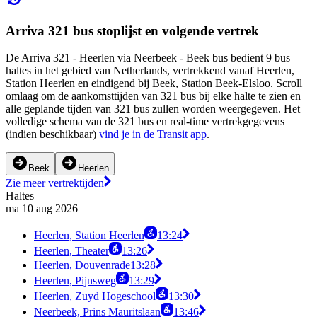
Arriva 321 bus stoplijst en volgende vertrek
De Arriva 321 - Heerlen via Neerbeek - Beek bus bedient 9 bus
haltes in het gebied van Netherlands, vertrekkend vanaf Heerlen,
Station Heerlen en eindigend bij Beek, Station Beek-Elsloo. Scroll
omlaag om de aankomsttijden van 321 bus bij elke halte te zien en
alle geplande tijden van 321 bus zullen worden weergegeven. Het
volledige schema van de 321 bus en real-time vertrekgegevens
(indien beschikbaar)
vind je in de Transit app
.
Beek
Heerlen
Zie meer vertrektijden
Haltes
ma 10 aug 2026
Heerlen, Station Heerlen
13:24
Heerlen, Theater
13:26
Heerlen, Douvenrade
13:28
Heerlen, Pijnsweg
13:29
Heerlen, Zuyd Hogeschool
13:30
Neerbeek, Prins Mauritslaan
13:46