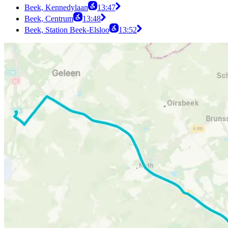
Beek, Kennedylaan
13:47
Beek, Centrum
13:48
Beek, Station Beek-Elsloo
13:52