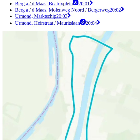
Berg a / d Maas, Beatrixplein
20:01
Berg a / d Maas, Molenweg Noord / Bergerweg
20:02
Urmond, Marktschip
20:03
Urmond, Heirstraat / Mauritslaan
20:04