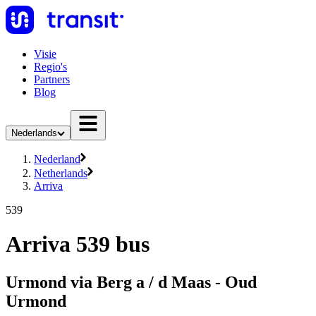
Visie
Regio's
Partners
Blog
Nederlands
Nederland
Netherlands
Arriva
539
Arriva 539 bus
Urmond via Berg a / d Maas - Oud
Urmond