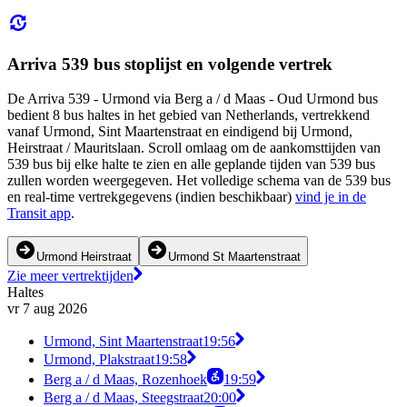
Arriva 539 bus stoplijst en volgende vertrek
De Arriva 539 - Urmond via Berg a / d Maas - Oud Urmond bus
bedient 8 bus haltes in het gebied van Netherlands, vertrekkend
vanaf Urmond, Sint Maartenstraat en eindigend bij Urmond,
Heirstraat / Mauritslaan. Scroll omlaag om de aankomsttijden van
539 bus bij elke halte te zien en alle geplande tijden van 539 bus
zullen worden weergegeven. Het volledige schema van de 539 bus
en real-time vertrekgegevens (indien beschikbaar)
vind je in de
Transit app
.
Urmond Heirstraat
Urmond St Maartenstraat
Zie meer vertrektijden
Haltes
vr 7 aug 2026
Urmond, Sint Maartenstraat
19:56
Urmond, Plakstraat
19:58
Berg a / d Maas, Rozenhoek
19:59
Berg a / d Maas, Steegstraat
20:00