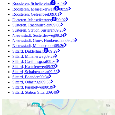
Roosteren, Schettereind
08:58
Roosteren, Maaseikerweg
08:59
Roosteren, Geleenbeek
09:01
Dieteren, Maaseikerweg
09:02
Susteren, Raadhuisplein
09:06
Susteren, Station Susteren
09:20
Nieuwstadt, Susterderweg
09:24
Nieuwstadt, Gouv. Houbenstraat
09:25
Nieuwstadt, Millenerpoort
09:26
Sittard, Dalderhaag
09:29
Sittard, Millenerweg
09:29
Sittard, Gasthuisgraaf
09:30
Sittard, Kastelenweg
09:32
Sittard, Schaloenstraat
09:33
Sittard, Baandert
09:34
Sittard, Odasingel
09:35
Sittard, Parallelweg
09:39
Sittard, Station Sittard
09:40