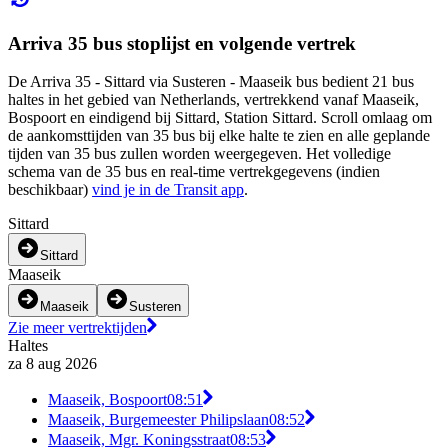
Arriva 35 bus stoplijst en volgende vertrek
De Arriva 35 - Sittard via Susteren - Maaseik bus bedient 21 bus
haltes in het gebied van Netherlands, vertrekkend vanaf Maaseik,
Bospoort en eindigend bij Sittard, Station Sittard. Scroll omlaag om
de aankomsttijden van 35 bus bij elke halte te zien en alle geplande
tijden van 35 bus zullen worden weergegeven. Het volledige
schema van de 35 bus en real-time vertrekgegevens (indien
beschikbaar)
vind je in de Transit app
.
Sittard
Sittard
Maaseik
Maaseik
Susteren
Zie meer vertrektijden
Haltes
za 8 aug 2026
Maaseik, Bospoort
08:51
Maaseik, Burgemeester Philipslaan
08:52
Maaseik, Mgr. Koningsstraat
08:53