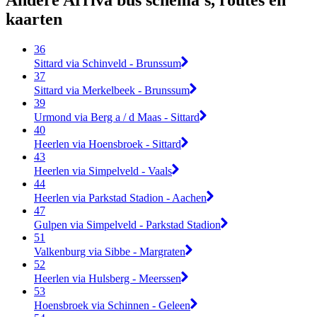
Andere Arriva bus schema's, routes en
kaarten
36
Sittard via Schinveld - Brunssum
37
Sittard via Merkelbeek - Brunssum
39
Urmond via Berg a / d Maas - Sittard
40
Heerlen via Hoensbroek - Sittard
43
Heerlen via Simpelveld - Vaals
44
Heerlen via Parkstad Stadion - Aachen
47
Gulpen via Simpelveld - Parkstad Stadion
51
Valkenburg via Sibbe - Margraten
52
Heerlen via Hulsberg - Meerssen
53
Hoensbroek via Schinnen - Geleen