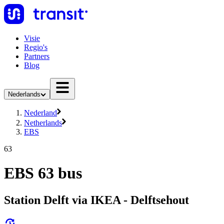
Visie
Regio's
Partners
Blog
Nederlands
Nederland
Netherlands
EBS
63
EBS 63 bus
Station Delft via IKEA - Delftsehout