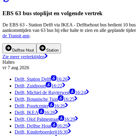
EBS 63 bus stoplijst en volgende vertrek
De EBS 63 - Station Delft via IKEA - Delftsehout bus bedient 10 bus 
aankomsttijden van 63 bus bij elke halte te zien en alle geplande ti
de Transit app
.
Delftse Hout
Station
Zie meer vertrektijden
Haltes
vr 7 aug 2026
Delft, Station Delft
16:20
Delft, Zuidpoort
16:22
Delft, Michiel de Ruyterweg
16:24
Delft, Botanische Tuin
16:25
Delft, Poortcenter
16:26
Delft, IKEA
16:28
Delft, Olof Palmestraat
16:29
Delft, Delftse Hout
16:29
Delft, Kinderboerderij
16:30