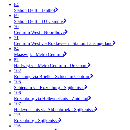
64
Station Delft - Tanthof
69
Station Delft - TU Campus
70
Centrum West - Noordhove
71
Centrum West via Rokkeveen - Station Lansingerland
84
Maaswijk - Metro Centrum
87
Halfweg via Metro Centrum - De Gaard
102
Rockanje via Brielle - Schiedam Centrum
105
Schiedam via Rozenburg - Spijkenisse
106
Rozenburg via Hellevoetsluis - Zuidland
107
Hellevoetsluis via Abbenbroek - Spijkenisse
115
Rozenburg - Spijkenisse
116