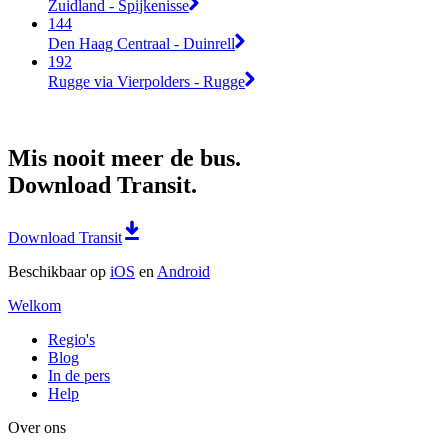
Zuidland - Spijkenisse
144
Den Haag Centraal - Duinrell
192
Rugge via Vierpolders - Rugge
Mis nooit meer de bus.
Download Transit.
Download Transit
Beschikbaar op
iOS
en
Android
Welkom
Regio's
Blog
In de pers
Help
Over ons