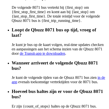
De volgende 8071 bus vertrekt bij {first_stop} om
{first_stop_first_time} en komt aan bij {last_stop} om
{last_stop_first_time}. De totale reistijd voor de volgende
Qbuzz 8071 bus is {first_trip_running_time}.
Loopt de Qbuzz 8071 bus op tijd, vroeg of
laat?
Je kunt je bus op de kaart volgen, real-time updates checken
en aanpassingen aan het schema inzien van de Qbuzz 8071
door
de Transit-app te downloaden
.
Wanneer arriveert de volgende Qbuzz 8071
bus?
Je kunt de volgende tijden van de Qbuzz 8071 bus zien
in de
app
evenals toekomstige vertrektijden voor de 8071 bus.
Hoeveel bus haltes zijn er voor de Qbuzz 8071
bus?
Er zijn {count_of_stops} haltes op de Qbuzz 8071 bus.