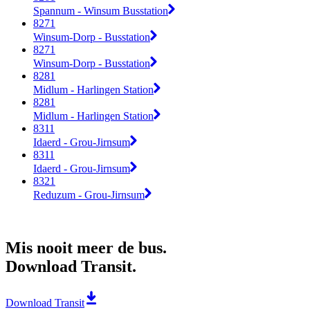
Spannum - Winsum Busstation
8271
Winsum-Dorp - Busstation
8271
Winsum-Dorp - Busstation
8281
Midlum - Harlingen Station
8281
Midlum - Harlingen Station
8311
Idaerd - Grou-Jirnsum
8311
Idaerd - Grou-Jirnsum
8321
Reduzum - Grou-Jirnsum
Mis nooit meer de bus.
Download Transit.
Download Transit