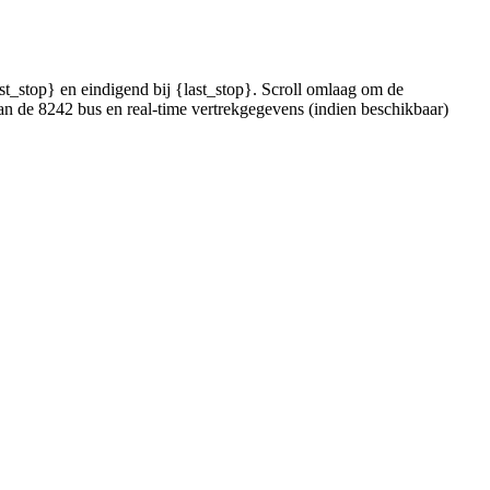
t_stop} en eindigend bij {last_stop}. Scroll omlaag om de
an de 8242 bus en real-time vertrekgegevens (indien beschikbaar)