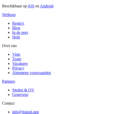
Beschikbaar op
iOS
en
Android
Welkom
Regio's
Blog
In de pers
Help
Over ons
Visie
Team
Vacatures
Privacy
Algemene voorwaarden
Partners
Steden & OV
Gegevens
Contact
info@transit.app