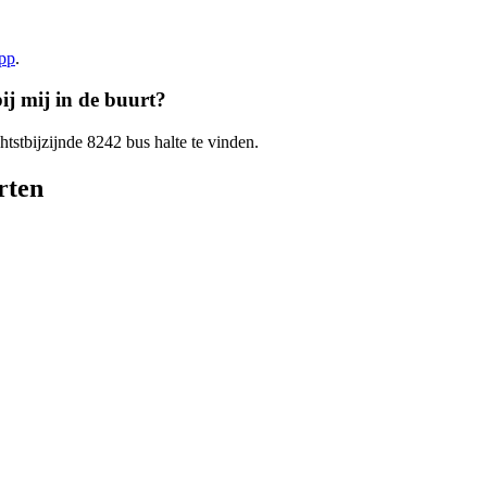
app
.
ij mij in de buurt?
htstbijzijnde 8242 bus halte te vinden.
rten