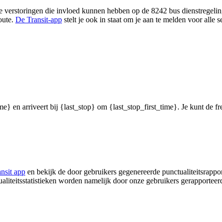
 verstoringen die invloed kunnen hebben op de 8242 bus dienstregeling,
oute.
De Transit-app
stelt je ook in staat om je aan te melden voor alle
me} en arriveert bij {last_stop} om {last_stop_first_time}. Je kunt de f
ansit app
en bekijk de door gebruikers gegenereerde punctualiteitsrappor
ualiteitsstatistieken worden namelijk door onze gebruikers gerapporteer