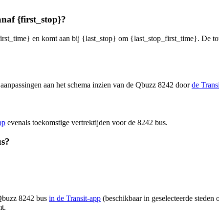
naf {first_stop}?
irst_time} en komt aan bij {last_stop} om {last_stop_first_time}. De to
en aanpassingen aan het schema inzien van de Qbuzz 8242 door
de Trans
pp
evenals toekomstige vertrektijden voor de 8242 bus.
us?
n Qbuzz 8242 bus
in de Transit-app
(beschikbaar in geselecteerde steden o
t.