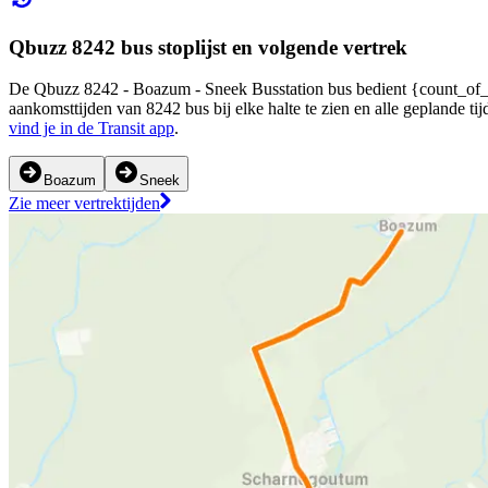
Qbuzz 8242 bus stoplijst en volgende vertrek
De Qbuzz 8242 - Boazum - Sneek Busstation bus bedient {count_of_sto
aankomsttijden van 8242 bus bij elke halte te zien en alle geplande 
vind je in de Transit app
.
Boazum
Sneek
Zie meer vertrektijden