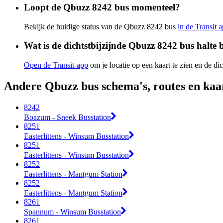
Loopt de Qbuzz 8242 bus momenteel?
Bekijk de huidige status van de Qbuzz 8242 bus
in de Transit 
Wat is de dichtstbijzijnde Qbuzz 8242 bus halte b
Open de Transit-app
om je locatie op een kaart te zien en de dic
Andere Qbuzz bus schema's, routes en kaa
8242
Boazum - Sneek Busstation
8251
Easterlittens - Winsum Busstation
8251
Easterlittens - Winsum Busstation
8252
Easterlittens - Mantgum Station
8252
Easterlittens - Mantgum Station
8261
Spannum - Winsum Busstation
8261