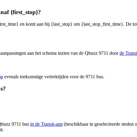
naf {first_stop}?
irst_time} en komt aan bij {last_stop} om {last_stop_first_time}. De to
en aanpassingen aan het schema inzien van de Qbuzz 9711 door
de Trans
pp
evenals toekomstige vertrektijden voor de 9711 bus.
us?
n Qbuzz 9711 bus
in de Transit-app
(beschikbaar in geselecteerde steden o
t.