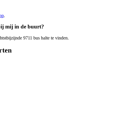
app
.
ij mij in de buurt?
htstbijzijnde 9711 bus halte te vinden.
rten