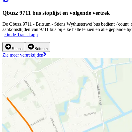
Qbuzz 9711 bus stoplijst en volgende vertrek
De Qbuzz 9711 - Britsum - Stiens Wythusterwei bus bedient {count_of_
aankomsttijden van 9711 bus bij elke halte te zien en alle geplande 
je in de Transit app
.
Stiens
Britsum
Zie meer vertrektijden