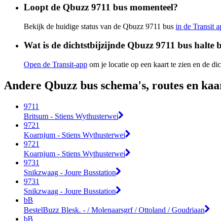
Loopt de Qbuzz 9711 bus momenteel?
Bekijk de huidige status van de Qbuzz 9711 bus
in de Transit 
Wat is de dichtstbijzijnde Qbuzz 9711 bus halte b
Open de Transit-app
om je locatie op een kaart te zien en de dic
Andere Qbuzz bus schema's, routes en kaa
9711
Britsum - Stiens Wythusterwei
9721
Koarnjum - Stiens Wythusterwei
9721
Koarnjum - Stiens Wythusterwei
9731
Snikzwaag - Joure Busstation
9731
Snikzwaag - Joure Busstation
bB
BestelBuzz Blesk. - / Molenaarsgrf / Ottoland / Goudriaan
bB