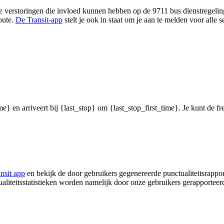
 verstoringen die invloed kunnen hebben op de 9711 bus dienstregeling, 
oute.
De Transit-app
stelt je ook in staat om je aan te melden voor alle
me} en arriveert bij {last_stop} om {last_stop_first_time}. Je kunt de f
nsit app
en bekijk de door gebruikers gegenereerde punctualiteitsrappor
ualiteitsstatistieken worden namelijk door onze gebruikers gerapporteer