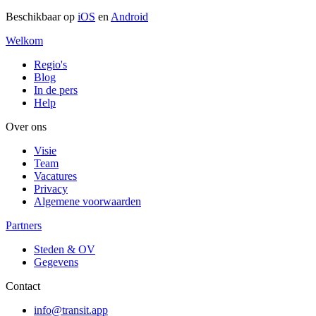
Beschikbaar op
iOS
en
Android
Welkom
Regio's
Blog
In de pers
Help
Over ons
Visie
Team
Vacatures
Privacy
Algemene voorwaarden
Partners
Steden & OV
Gegevens
Contact
info@transit.app