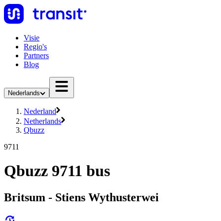
Visie
Regio's
Partners
Blog
Nederlands
Nederland
Netherlands
Qbuzz
9711
Qbuzz 9711 bus
Britsum - Stiens Wythusterwei