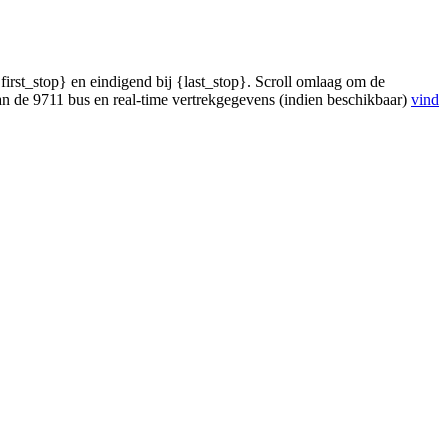
irst_stop} en eindigend bij {last_stop}. Scroll omlaag om de
an de 9711 bus en real-time vertrekgegevens (indien beschikbaar)
vind