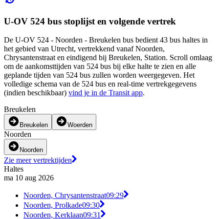
U-OV 524 bus stoplijst en volgende vertrek
De U-OV 524 - Noorden - Breukelen bus bedient 43 bus haltes in
het gebied van Utrecht, vertrekkend vanaf Noorden,
Chrysantenstraat en eindigend bij Breukelen, Station. Scroll omlaag
om de aankomsttijden van 524 bus bij elke halte te zien en alle
geplande tijden van 524 bus zullen worden weergegeven. Het
volledige schema van de 524 bus en real-time vertrekgegevens
(indien beschikbaar)
vind je in de Transit app
.
Breukelen
Breukelen
Woerden
Noorden
Noorden
Zie meer vertrektijden
Haltes
ma 10 aug 2026
Noorden, Chrysantenstraat
09:29
Noorden, Prolkade
09:30
Noorden, Kerklaan
09:31