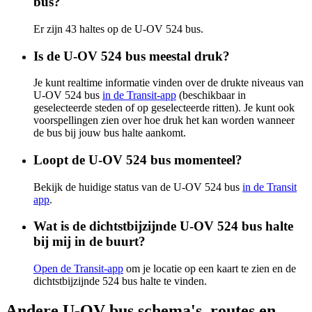
bus?
Er zijn 43 haltes op de U-OV 524 bus.
Is de U-OV 524 bus meestal druk?
Je kunt realtime informatie vinden over de drukte niveaus van
U-OV 524 bus
in de Transit-app
(beschikbaar in
geselecteerde steden of op geselecteerde ritten). Je kunt ook
voorspellingen zien over hoe druk het kan worden wanneer
de bus bij jouw bus halte aankomt.
Loopt de U-OV 524 bus momenteel?
Bekijk de huidige status van de U-OV 524 bus
in de Transit
app
.
Wat is de dichtstbijzijnde U-OV 524 bus halte
bij mij in de buurt?
Open de Transit-app
om je locatie op een kaart te zien en de
dichtstbijzijnde 524 bus halte te vinden.
Andere U-OV bus schema's, routes en