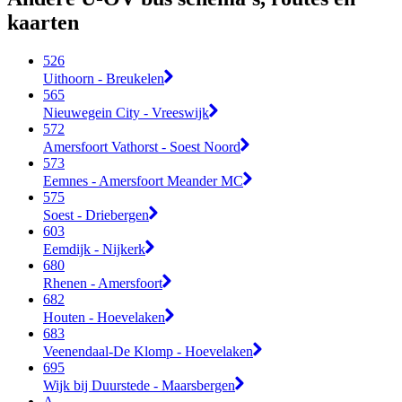
kaarten
526
Uithoorn - Breukelen
565
Nieuwegein City - Vreeswijk
572
Amersfoort Vathorst - Soest Noord
573
Eemnes - Amersfoort Meander MC
575
Soest - Driebergen
603
Eemdijk - Nijkerk
680
Rhenen - Amersfoort
682
Houten - Hoevelaken
683
Veenendaal-De Klomp - Hoevelaken
695
Wijk bij Duurstede - Maarsbergen
A