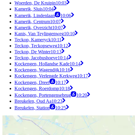
Woerden, De Kruipin
10:03
Kamerik, Sluis
10:04
Kamerik, Lindenlaan
10:06
Kamerik, Centrum
10:07
Kamerik, Overzicht
10:07
Kanis, Van Teylingenweg
10:10
Teckop, Kameryck
10:11
Teckop, Teckopseweg
10:12
Teckop, De Winter
10:13
Teckop, Jacobushoeve
10:14
Kockengen, Hollandse Kade
10:14
Kockengen, Wagendijk
10:16
Kockengen, Verlengde Kerkweg
10:17
Kockengen, Dreef
10:17
Kockengen, Roerdomp
10:18
Kockengen, Portengensebrug
10:20
Breukelen, Oud Aa
10:23
Breukelen, Station
10:25