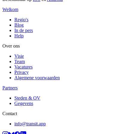
Welkom
Regio's
Blog
In de pers
Help
Over ons
Visie
Team
Vacatures
Privacy
Algemene voorwaarden
Partners
Steden & OV
Gegevens
Contact
info@transit.app