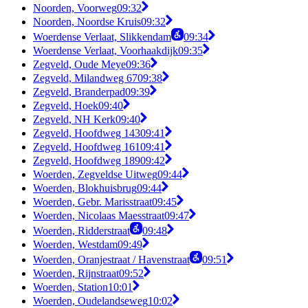
Noorden, Voorweg
09:32
Noorden, Noordse Kruis
09:32
Woerdense Verlaat, Slikkendam
09:34
Woerdense Verlaat, Voorhaakdijk
09:35
Zegveld, Oude Meye
09:36
Zegveld, Milandweg 67
09:38
Zegveld, Branderpad
09:39
Zegveld, Hoek
09:40
Zegveld, NH Kerk
09:40
Zegveld, Hoofdweg 143
09:41
Zegveld, Hoofdweg 161
09:41
Zegveld, Hoofdweg 189
09:42
Woerden, Zegveldse Uitweg
09:44
Woerden, Blokhuisbrug
09:44
Woerden, Gebr. Marisstraat
09:45
Woerden, Nicolaas Maesstraat
09:47
Woerden, Ridderstraat
09:48
Woerden, Westdam
09:49
Woerden, Oranjestraat / Havenstraat
09:51
Woerden, Rijnstraat
09:52
Woerden, Station
10:01
Woerden, Oudelandseweg
10:02