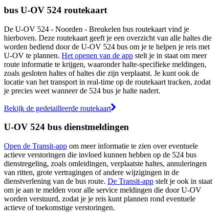
bus U-OV 524 routekaart
De U-OV 524 - Noorden - Breukelen bus routekaart vind je
hierboven. Deze routekaart geeft je een overzicht van alle haltes die
worden bediend door de U-OV 524 bus om je te helpen je reis met
U-OV te plannen.
Het openen van de app
stelt je in staat om meer
route informatie te krijgen, waaronder halte-specifieke meldingen,
zoals gesloten haltes of haltes die zijn verplaatst. Je kunt ook de
locatie van het transport in real-time op de routekaart tracken, zodat
je precies weet wanneer de 524 bus je halte nadert.
Bekijk de gedetailleerde routekaart
U-OV 524 bus dienstmeldingen
Open de Transit-app
om meer informatie te zien over eventuele
actieve verstoringen die invloed kunnen hebben op de 524 bus
dienstregeling, zoals omleidingen, verplaatste haltes, annuleringen
van ritten, grote vertragingen of andere wijzigingen in de
dienstverlening van de bus route.
De Transit-app
stelt je ook in staat
om je aan te melden voor alle service meldingen die door U-OV
worden verstuurd, zodat je je reis kunt plannen rond eventuele
actieve of toekomstige verstoringen.