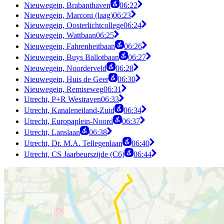
Nieuwegein, Brabanthaven
06:22
Nieuwegein, Marconi (laag)
06:23
Nieuwegein, Oosterlichtcollege
06:24
Nieuwegein, Wattbaan
06:25
Nieuwegein, Fahrenheitbaan
06:26
Nieuwegein, Buys Ballotbaan
06:27
Nieuwegein, Noorderveld
06:28
Nieuwegein, Huis de Geer
06:30
Nieuwegein, Remiseweg
06:31
Utrecht, P+R Westraven
06:33
Utrecht, Kanaleneiland-Zuid
06:34
Utrecht, Europaplein-Noord
06:37
Utrecht, Lanslaan
06:38
Utrecht, Dr. M.A. Tellegenlaan
06:40
Utrecht, CS Jaarbeurszijde (C6)
06:44