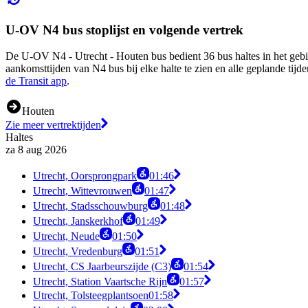
U-OV N4 bus stoplijst en volgende vertrek
De U-OV N4 - Utrecht - Houten bus bedient 36 bus haltes in het geb
aankomsttijden van N4 bus bij elke halte te zien en alle geplande t
de Transit app
.
Houten
Zie meer vertrektijden
Haltes
za 8 aug 2026
Utrecht, Oorsprongpark
01:46
Utrecht, Wittevrouwen
01:47
Utrecht, Stadsschouwburg
01:48
Utrecht, Janskerkhof
01:49
Utrecht, Neude
01:50
Utrecht, Vredenburg
01:51
Utrecht, CS Jaarbeurszijde (C3)
01:54
Utrecht, Station Vaartsche Rijn
01:57
Utrecht, Tolsteegplantsoen
01:58