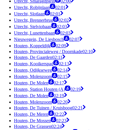
Utrecht, Smaragdplein
02:00
Utrecht, Robijnlaan
02:01
Utrecht, Slotlaan
02:01
Utrecht, Brennerbrug
02:02
Utrecht, Stelviobaan
02:03
Utrecht, Lunettenbaan
02:03
Nieuwegein, De Liesbosch
02:07
Houten, Koppeldijk
02:09
Houten, Provincialeweg / Doornkade
02:10
Houten, De Gaarden
02:11
Houten, Kooikerspad
02:13
Houten, Odijkseweg
02:14
Houten, Molenzoom
02:15
Houten, De Molen
02:17
Houten, Station Houten (A)
02:19
Houten, De Molen
02:19
Houten, Molenzoom
02:20
Houten, De Tuinen / Kruisboog
02:21
Houten, De Meren
02:22
Houten, De Mossen
02:23
Houten, De Grassen
02:24