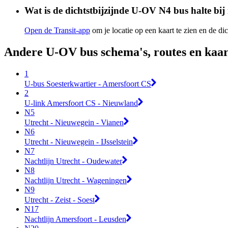
Wat is de dichtstbijzijnde U-OV N4 bus halte bij
Open de Transit-app
om je locatie op een kaart te zien en de dic
Andere U-OV bus schema's, routes en kaa
1
U-bus Soesterkwartier - Amersfoort CS
2
U-link Amersfoort CS - Nieuwland
N5
Utrecht - Nieuwegein - Vianen
N6
Utrecht - Nieuwegein - IJsselstein
N7
Nachtlijn Utrecht - Oudewater
N8
Nachtlijn Utrecht - Wageningen
N9
Utrecht - Zeist - Soest
N17
Nachtlijn Amersfoort - Leusden