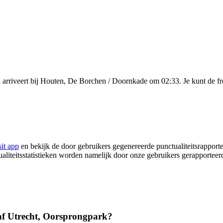
arriveert bij Houten, De Borchen / Doornkade om 02:33. Je kunt de fre
it app
en bekijk de door gebruikers gegenereerde punctualiteitsrapport
ualiteitsstatistieken worden namelijk door onze gebruikers gerapportee
af Utrecht, Oorsprongpark?