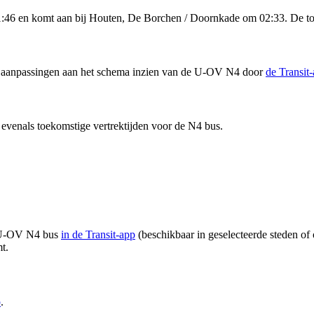
:46 en komt aan bij Houten, De Borchen / Doornkade om 02:33. De tot
 en aanpassingen aan het schema inzien van de U-OV N4 door
de Transit
evenals toekomstige vertrektijden voor de N4 bus.
an U-OV N4 bus
in de Transit-app
(beschikbaar in geselecteerde steden of 
t.
p
.