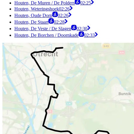
Houten, De Muren / De Polders
02:25
Houten, Weteringshoek
02:26
Houten, Oude Dorp
02:26
Houten, De Staart
02:28
Houten, De Veste / De Slagen
02:30
Houten, De Borchen / Doornkade
02:33