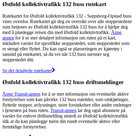
Østfold kollektivtrafikk 132 buss rutekart
Rutekartet for Østfold kollektivtrafikk 132 - Sarpsborg-Opstad buss
vises ovenfor. Rutekartet gir deg en oversikt over alle stoppestedene
som betjenes av Østfold kollektivtrafikk 132 buss for å hjelpe deg
med å planlegge reisen din med Østfold kollektivtrafikk.
Åpne
appen
for å se mer detaljert informasjon om ruten på et kart,
inkludert varsler for spesifikke stoppesteder, som stoppesteder som
er stengt eller flyttet. Du kan også se plasseringen av kjøretøy i
sanntid på rutekartet, så du vet når 132 buss nærmer seg
stoppestedet ditt.
Se det detaljerte rutekartet
Østfold kollektivtrafikk 132 buss driftsmeldinger
Åpne Transit-appen
for å se mer informasjon om eventuelle aktive
forstyrrelser som kan påvirke 132 buss rutetider, som omkjøringer,
flyttede stopper, avlysninger, store forsinkelser eller andre endringer
i tjenesten på buss ruten.
Transit-appen
lar deg også abonnere på
varsler for enhver driftsmelding utstedt av Østfold kollektivtrafikk
slik at du kan planlegge turen din rundt eventuelle aktive eller
fremtidige forstyrrelser.