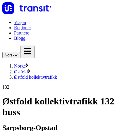
Visjon
Regioner
Partnere
Blogg
Norsk
Norge
Østfold
Østfold kollektivtrafikk
132
Østfold kollektivtrafikk 132
buss
Sarpsborg-Opstad