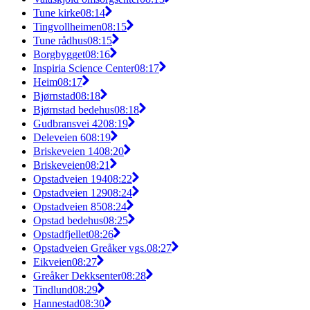
Tune kirke
08:14
Tingvollheimen
08:15
Tune rådhus
08:15
Borgbygget
08:16
Inspiria Science Center
08:17
Heim
08:17
Bjørnstad
08:18
Bjørnstad bedehus
08:18
Gudbransvei 42
08:19
Deleveien 6
08:19
Briskeveien 14
08:20
Briskeveien
08:21
Opstadveien 194
08:22
Opstadveien 129
08:24
Opstadveien 85
08:24
Opstad bedehus
08:25
Opstadfjellet
08:26
Opstadveien Greåker vgs.
08:27
Eikveien
08:27
Greåker Dekksenter
08:28
Tindlund
08:29
Hannestad
08:30