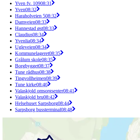
Yven fv. 109
08:31
Yven
08:32
Haraholveien 5
08:32
Damveien
08:33
Hannestad øst
08:33
Claudius
08:34
Yvenlia
08:34
Ugleveien
08:34
Kommunelageret
08:35
Grålum skole
08:35
Borgbygget
08:37
Tune rådhus
08:38
Tingvollheimen
08:39
Tune kirke
08:40
Valaskjold omsorgsenter
08:41
Valaskjold bru
08:42
Helsehuset Sarpsborg
08:44
Sarpsborg bussterminal
08:48