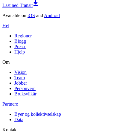
Last ned Transit
Available on
iOS
and
Android
Hei
Regioner
Blogg
Presse
Hjelp
Om
Visjon
Team
Jobber
Personvern
Bruksvilkår
Partnere
Byer og kollektivselskap
Data
Kontakt