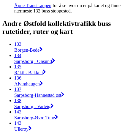
Åpne Transit-appen
for å se hvor du er på kartet og finne
nærmeste 132 buss stoppested.
Andre Østfold kollektivtrafikk buss
rutetider, ruter og kart
133
Borgen-Bede
134
Sarpsborg - Opsund
135
Råkil - Bakkeli
136
Alvimhaugen
137
Sarpsborg-Hannestad øst
138
Sarpsborg - Varteig
142
Sarpsborg-Øvre Tune
143
Ullerøy