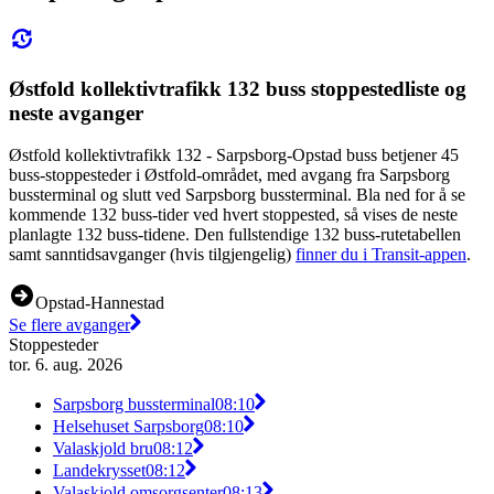
Østfold kollektivtrafikk 132 buss stoppestedliste og
neste avganger
Østfold kollektivtrafikk 132 - Sarpsborg-Opstad buss betjener 45
buss-stoppesteder i Østfold-området, med avgang fra Sarpsborg
bussterminal og slutt ved Sarpsborg bussterminal. Bla ned for å se
kommende 132 buss-tider ved hvert stoppested, så vises de neste
planlagte 132 buss-tidene. Den fullstendige 132 buss-rutetabellen
samt sanntidsavganger (hvis tilgjengelig)
finner du i Transit-appen
.
Opstad-Hannestad
Se flere avganger
Stoppesteder
tor. 6. aug. 2026
Sarpsborg bussterminal
08:10
Helsehuset Sarpsborg
08:10
Valaskjold bru
08:12
Landekrysset
08:12
Valaskjold omsorgsenter
08:13