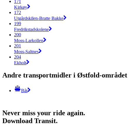
171
Kirkøy
172
Utgårdskilen-Bratte Bakke
199
Fredrikstadskolene
200
Moss-Larkollen
201
Moss-Saltnes
204
Ekholt
Andre transportmidler i Østfold-området
Båt
Never miss your ride again.
Download Transit.