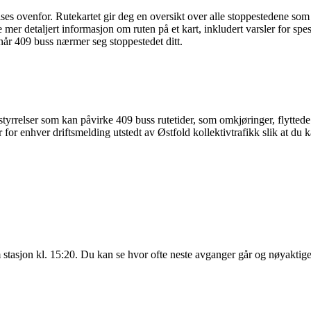
ses ovenfor. Rutekartet gir deg en oversikt over alle stoppestedene som 
e mer detaljert informasjon om ruten på et kart, inkludert varsler for spe
 når 409 buss nærmer seg stoppestedet ditt.
yrrelser som kan påvirke 409 buss rutetider, som omkjøringer, flyttede s
for enhver driftsmelding utstedt av Østfold kollektivtrafikk slik at du k
 stasjon kl. 15:20. Du kan se hvor ofte neste avganger går og nøyaktig