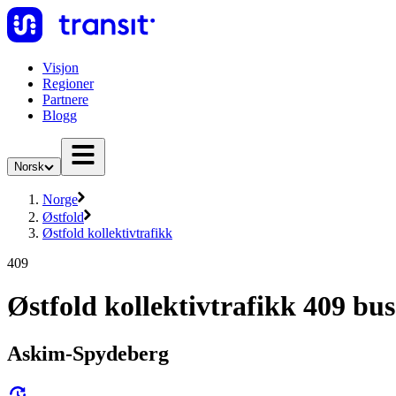
Visjon
Regioner
Partnere
Blogg
Norsk
Norge
Østfold
Østfold kollektivtrafikk
409
Østfold kollektivtrafikk 409 bus
Askim-Spydeberg