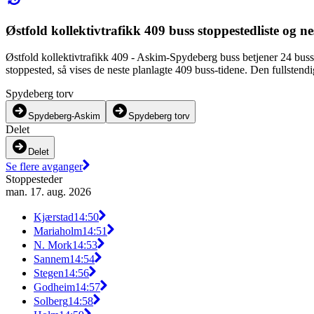
Østfold kollektivtrafikk 409 buss stoppestedliste og n
Østfold kollektivtrafikk 409 - Askim-Spydeberg buss betjener 24 buss
stoppested, så vises de neste planlagte 409 buss-tidene. Den fullstend
Spydeberg torv
Spydeberg-Askim
Spydeberg torv
Delet
Delet
Se flere avganger
Stoppesteder
man. 17. aug. 2026
Kjærstad
14:50
Mariaholm
14:51
N. Mork
14:53
Sannem
14:54
Stegen
14:56
Godheim
14:57
Solberg
14:58