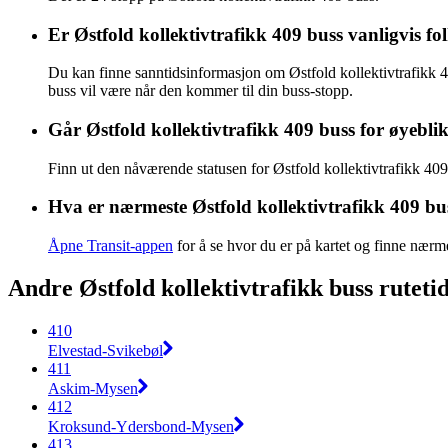
Er Østfold kollektivtrafikk 409 buss vanligvis f
Du kan finne sanntidsinformasjon om Østfold kollektivtrafikk 
buss vil være når den kommer til din buss-stopp.
Går Østfold kollektivtrafikk 409 buss for øyebli
Finn ut den nåværende statusen for Østfold kollektivtrafikk 40
Hva er nærmeste Østfold kollektivtrafikk 409 bu
Åpne Transit-appen
for å se hvor du er på kartet og finne nærm
Andre Østfold kollektivtrafikk buss rutetid
410
Elvestad-Svikebøl
411
Askim-Mysen
412
Kroksund-Ydersbond-Mysen
413