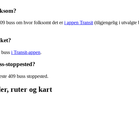
olksom?
409 buss om hvor folksomt det er
i appen Transit
(tilgjengelig i utvalgte
kket?
9 buss
i Transit-appen
.
ss-stoppested?
este 409 buss stoppested.
er, ruter og kart