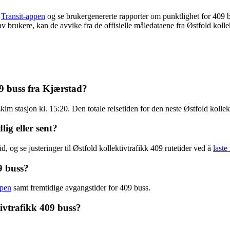
e
Transit-appen
og se brukergenererte rapporter om punktlighet for 409 
t av brukere, kan de avvike fra de offisielle måledataene fra Østfold kolle
09 buss fra Kjærstad?
 stasjon kl. 15:20. Den totale reisetiden for den neste Østfold kollek
lig eller sent?
, og se justeringer til Østfold kollektivtrafikk 409 rutetider ved å
laste
9 buss?
ppen
samt fremtidige avgangstider for 409 buss.
ivtrafikk 409 buss?