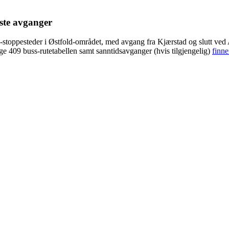
este avganger
-stoppesteder i Østfold-området, med avgang fra Kjærstad og slutt ved
ige 409 buss-rutetabellen samt sanntidsavganger (hvis tilgjengelig)
finne