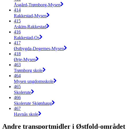
Åsgård-Trømborg-Mysen
414
Rakkestad-Mysen
415
Askim-Rakkestad
416
Rakkestad-Os
417
Østbygda-Degernes-Mysen
418
Ørje-Mysen
463
Trømborg skole
464
Mysen ungdomsskole
465
Skolerute
466
Skolerute Skjønhaug
467
Havnås skole
Andre transportmidler i Østfold-området