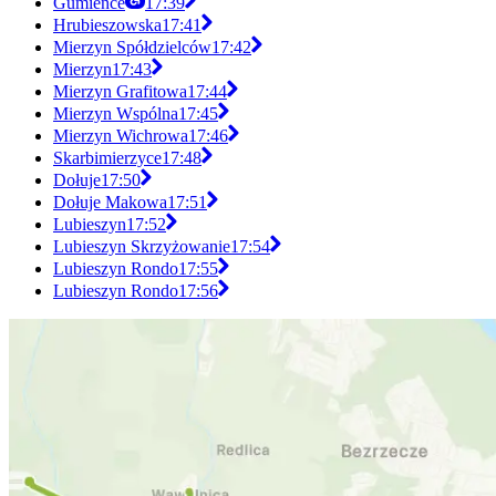
Gumieńce
17:39
Hrubieszowska
17:41
Mierzyn Spółdzielców
17:42
Mierzyn
17:43
Mierzyn Grafitowa
17:44
Mierzyn Wspólna
17:45
Mierzyn Wichrowa
17:46
Skarbimierzyce
17:48
Dołuje
17:50
Dołuje Makowa
17:51
Lubieszyn
17:52
Lubieszyn Skrzyżowanie
17:54
Lubieszyn Rondo
17:55
Lubieszyn Rondo
17:56