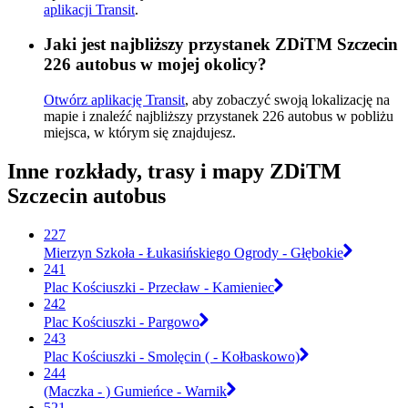
aplikacji Transit
.
Jaki jest najbliższy przystanek ZDiTM Szczecin
226 autobus w mojej okolicy?
Otwórz aplikację Transit
, aby zobaczyć swoją lokalizację na
mapie i znaleźć najbliższy przystanek 226 autobus w pobliżu
miejsca, w którym się znajdujesz.
Inne rozkłady, trasy i mapy ZDiTM
Szczecin autobus
227
Mierzyn Szkoła - Łukasińskiego Ogrody - Głębokie
241
Plac Kościuszki - Przecław - Kamieniec
242
Plac Kościuszki - Pargowo
243
Plac Kościuszki - Smolęcin ( - Kołbaskowo)
244
(Maczka - ) Gumieńce - Warnik
521