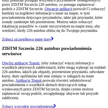
trasy pokazuje przegląd wszystkich przystanków obsługiwanych
przez ZDiTM Szczecin 226 autobus, co pomaga zaplanować
podróż z ZDiTM Szczecin.
Otwarcie aplikacji
pozwoli Ci zobaczyć
bardziej szczegółowe informacje o trasie na mapie, w tym
powiadomienia dotyczące przystanków, takie jak przystanki, które
zostały zamknięte lub przeniesione. Możesz także zobaczyć
lokalizację pojazdów w czasie rzeczywistym na mapie trasy, aby
wiedzieć, kiedy 226 autobus zbliża się do Twojego przystanku.
Zobacz szczegółową mapę trasy
ZDiTM Szczecin 226 autobus powiadomienia
serwisowe
Otwórz aplikację Transit
, żeby zobaczyć więcej informacji o
wszelkich aktywnych zakłóceniach, które mogą wpłynąć na rozkład
226 autobus, takich jak objazdy, przeniesione przystanki, odwołane
kursy, duże opóźnienia lub inne zmiany w usługach na trasie
autobus.
Aplikacja Transit
pozwala również subskrybować
powiadomienia o wszelkich alertach dotyczących usług
wydawanych przez ZDiTM Szczecin, dzięki czemu możesz
zaplanować swoją podróż, uwzględniając aktywne lub przyszłe
zakłócenia.
Zobacz wszystkie powiadomienia