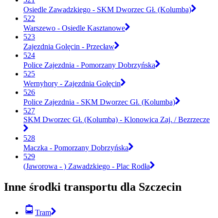
Osiedle Zawadzkiego - SKM Dworzec Gł. (Kolumba)
522
Warszewo - Osiedle Kasztanowe
523
Zajezdnia Golęcin - Przecław
524
Police Zajezdnia - Pomorzany Dobrzyńska
525
Wernyhory - Zajezdnia Golęcin
526
Police Zajezdnia - SKM Dworzec Gł. (Kolumba)
527
SKM Dworzec Gł. (Kolumba) - Klonowica Zaj. / Bezrzecze
528
Maczka - Pomorzany Dobrzyńska
529
(Jaworowa - ) Zawadzkiego - Plac Rodła
Inne środki transportu dla Szczecin
Tram