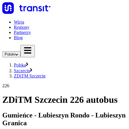
Wizja
Regiony
Partnerzy
Blog
Polski
Polska
Szczecin
ZDiTM Szczecin
226
ZDiTM Szczecin 226 autobus
Gumieńce - Lubieszyn Rondo - Lubieszyn
Granica