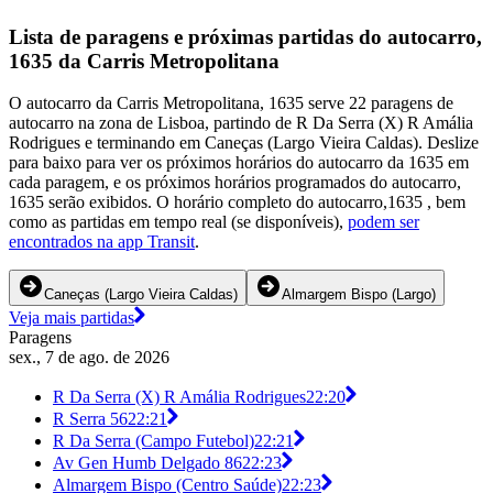
Lista de paragens e próximas partidas do autocarro,
1635 da Carris Metropolitana
O autocarro da Carris Metropolitana, 1635 serve 22 paragens de
autocarro na zona de Lisboa, partindo de R Da Serra (X) R Amália
Rodrigues e terminando em Caneças (Largo Vieira Caldas). Deslize
para baixo para ver os próximos horários do autocarro da 1635 em
cada paragem, e os próximos horários programados do autocarro,
1635 serão exibidos. O horário completo do autocarro,1635 , bem
como as partidas em tempo real (se disponíveis),
podem ser
encontrados na app Transit
.
Caneças (Largo Vieira Caldas)
Almargem Bispo (Largo)
Veja mais partidas
Paragens
sex., 7 de ago. de 2026
R Da Serra (X) R Amália Rodrigues
22:20
R Serra 56
22:21
R Da Serra (Campo Futebol)
22:21
Av Gen Humb Delgado 86
22:23
Almargem Bispo (Centro Saúde)
22:23