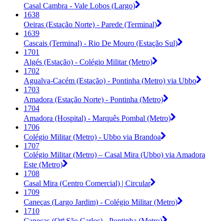
Casal Cambra - Vale Lobos (Largo)
1638
Oeiras (Estação Norte) - Parede (Terminal)
1639
Cascais (Terminal) - Rio De Mouro (Estação Sul)
1701
Algés (Estação) - Colégio Militar (Metro)
1702
Agualva-Cacém (Estação) - Pontinha (Metro) via Ubbo
1703
Amadora (Estação Norte) - Pontinha (Metro)
1704
Amadora (Hospital) - Marquês Pombal (Metro)
1706
Colégio Militar (Metro) - Ubbo via Brandoa
1707
Colégio Militar (Metro) – Casal Mira (Ubbo) via Amadora
Este (Metro)
1708
Casal Mira (Centro Comercial) | Circular
1709
Caneças (Largo Jardim) - Colégio Militar (Metro)
1710
Caneças (Qtª São Carlos) - Pontinha (Metro)