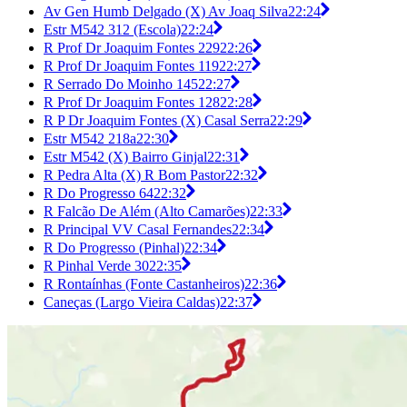
Av Gen Humb Delgado (X) Av Joaq Silva
22:24
Estr M542 312 (Escola)
22:24
R Prof Dr Joaquim Fontes 229
22:26
R Prof Dr Joaquim Fontes 119
22:27
R Serrado Do Moinho 145
22:27
R Prof Dr Joaquim Fontes 128
22:28
R P Dr Joaquim Fontes (X) Casal Serra
22:29
Estr M542 218a
22:30
Estr M542 (X) Bairro Ginjal
22:31
R Pedra Alta (X) R Bom Pastor
22:32
R Do Progresso 64
22:32
R Falcão De Além (Alto Camarões)
22:33
R Principal VV Casal Fernandes
22:34
R Do Progresso (Pinhal)
22:34
R Pinhal Verde 30
22:35
R Rontaínhas (Fonte Castanheiros)
22:36
Caneças (Largo Vieira Caldas)
22:37