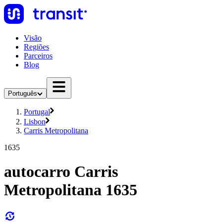
Visão
Regiões
Parceiros
Blog
Português
Portugal
Lisbon
Carris Metropolitana
1635
autocarro Carris
Metropolitana 1635