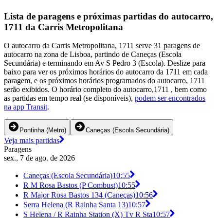
Lista de paragens e próximas partidas do autocarro,
1711 da Carris Metropolitana
O autocarro da Carris Metropolitana, 1711 serve 31 paragens de
autocarro na zona de Lisboa, partindo de Caneças (Escola
Secundária) e terminando em Av S Pedro 3 (Escola). Deslize para
baixo para ver os próximos horários do autocarro da 1711 em cada
paragem, e os próximos horários programados do autocarro, 1711
serão exibidos. O horário completo do autocarro,1711 , bem como
as partidas em tempo real (se disponíveis),
podem ser encontrados
na app Transit
.
Pontinha (Metro)
Caneças (Escola Secundária)
Veja mais partidas
Paragens
sex., 7 de ago. de 2026
Caneças (Escola Secundária)
10:55
R M Rosa Bastos (P Combust)
10:55
R Major Rosa Bastos 134 (Caneças)
10:56
Serra Helena (R Rainha Santa 13)
10:57
S Helena / R Rainha Station (X) Tv R Sta
10:57