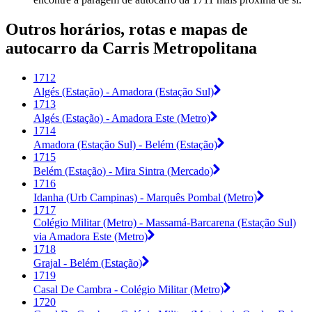
Outros horários, rotas e mapas de
autocarro da Carris Metropolitana
1712
Algés (Estação) - Amadora (Estação Sul)
1713
Algés (Estação) - Amadora Este (Metro)
1714
Amadora (Estação Sul) - Belém (Estação)
1715
Belém (Estação) - Mira Sintra (Mercado)
1716
Idanha (Urb Campinas) - Marquês Pombal (Metro)
1717
Colégio Militar (Metro) - Massamá-Barcarena (Estação Sul)
via Amadora Este (Metro)
1718
Grajal - Belém (Estação)
1719
Casal De Cambra - Colégio Militar (Metro)
1720