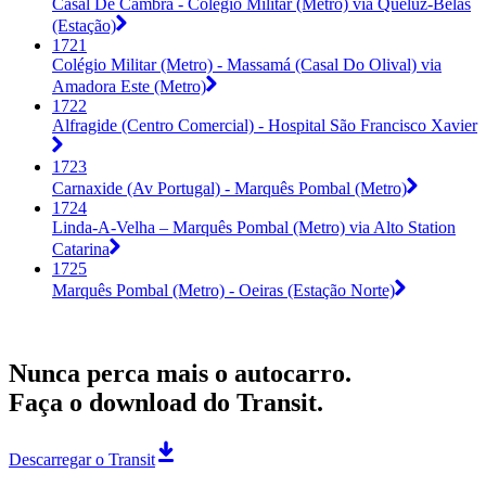
Casal De Cambra - Colégio Militar (Metro) via Queluz-Belas
(Estação)
1721
Colégio Militar (Metro) - Massamá (Casal Do Olival) via
Amadora Este (Metro)
1722
Alfragide (Centro Comercial) - Hospital São Francisco Xavier
1723
Carnaxide (Av Portugal) - Marquês Pombal (Metro)
1724
Linda-A-Velha – Marquês Pombal (Metro) via Alto Station
Catarina
1725
Marquês Pombal (Metro) - Oeiras (Estação Norte)
Nunca perca mais o autocarro.
Faça o download do Transit.
Descarregar o Transit