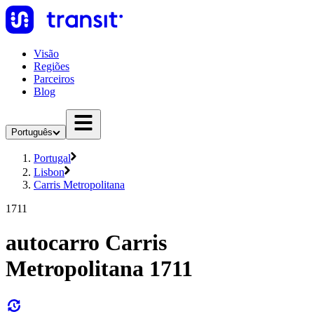
Visão
Regiões
Parceiros
Blog
Português
Portugal
Lisbon
Carris Metropolitana
1711
autocarro Carris
Metropolitana 1711