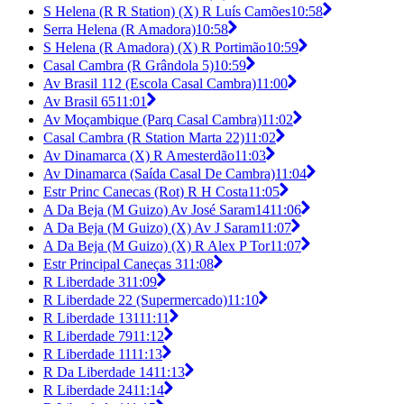
S Helena (R R Station) (X) R Luís Camões
10:58
Serra Helena (R Amadora)
10:58
S Helena (R Amadora) (X) R Portimão
10:59
Casal Cambra (R Grândola 5)
10:59
Av Brasil 112 (Escola Casal Cambra)
11:00
Av Brasil 65
11:01
Av Moçambique (Parq Casal Cambra)
11:02
Casal Cambra (R Station Marta 22)
11:02
Av Dinamarca (X) R Amesterdão
11:03
Av Dinamarca (Saída Casal De Cambra)
11:04
Estr Princ Canecas (Rot) R H Costa
11:05
A Da Beja (M Guizo) Av José Saram14
11:06
A Da Beja (M Guizo) (X) Av J Saram
11:07
A Da Beja (M Guizo) (X) R Alex P Tor
11:07
Estr Principal Caneças 3
11:08
R Liberdade 3
11:09
R Liberdade 22 (Supermercado)
11:10
R Liberdade 131
11:11
R Liberdade 79
11:12
R Liberdade 11
11:13
R Da Liberdade 14
11:13
R Liberdade 24
11:14