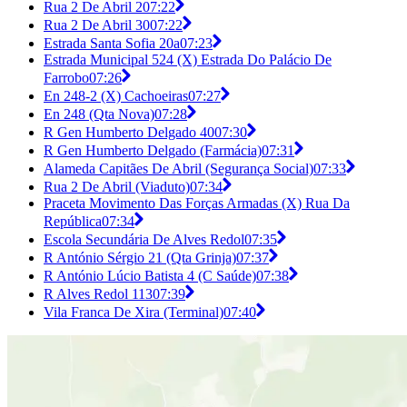
Rua 2 De Abril 2
07:22
Rua 2 De Abril 30
07:22
Estrada Santa Sofia 20a
07:23
Estrada Municipal 524 (X) Estrada Do Palácio De
Farrobo
07:26
En 248-2 (X) Cachoeiras
07:27
En 248 (Qta Nova)
07:28
R Gen Humberto Delgado 40
07:30
R Gen Humberto Delgado (Farmácia)
07:31
Alameda Capitães De Abril (Segurança Social)
07:33
Rua 2 De Abril (Viaduto)
07:34
Praceta Movimento Das Forças Armadas (X) Rua Da
República
07:34
Escola Secundária De Alves Redol
07:35
R António Sérgio 21 (Qta Grinja)
07:37
R António Lúcio Batista 4 (C Saúde)
07:38
R Alves Redol 113
07:39
Vila Franca De Xira (Terminal)
07:40