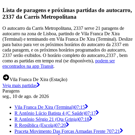
Lista de paragens e próximas partidas do autocarro,
2337 da Carris Metropolitana
O autocarro da Carris Metropolitana, 2337 serve 21 paragens de
autocarro na zona de Lisboa, partindo de Vila Franca De Xira
(Terminal) e terminando em Vila Franca De Xira (Terminal). Deslize
para baixo para ver os próximos horários do autocarro da 2337 em
cada paragem, e os próximos horários programados do autocarro,
2337 serão exibidos. O horário completo do autocarro,2337 , bem
como as partidas em tempo real (se disponíveis),
podem ser
encontrados na app Transit
.
Vila Franca De Xira (Estação)
Veja mais partidas
Paragens
seg., 10 de ago. de 2026
Vila Franca De Xira (Terminal)
07:15
R António Lúcio Batista 4 (C Saúde)
07:17
R António Sérgio 21 (Qta Grinja)
07:18
R República (Escola)
07:20
Praceta Movimento Das Forças Armadas Frente 7
07:21