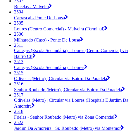
2502
Bucelas - Malveira
2504
Carrascal - Ponte De Lousa
2505
Loures (Centro Comercial) - Malveira (Terminal)
2506
Milharado (Caso) - Ponte De Lousa
2511
Caneças (Escola Secundária) - Loures (Centro Comercial) via
Bairro Ctt
2513
Caneças (Escola Secundária) - Loures
2515
Odivelas (Metro) | Circular via Bairro Da Paradela
2516
Senhor Roubado (Metro) | Circular via Bairro Da Paradela
2517
Odivelas (Metro) | Circular via Loures (Hospital) E Jardim Da
Amoreira
2518
Frielas - Senhor Roubado (Metro) via Zona Comercial
2522
Jardim Da Amoreira - Sr. Roubado (Metro) via Montemor