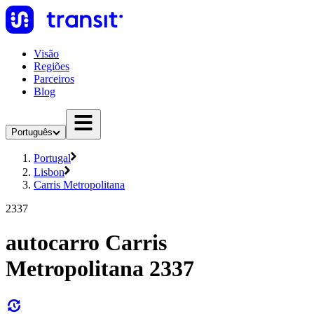
Visão
Regiões
Parceiros
Blog
Português
Portugal
Lisbon
Carris Metropolitana
2337
autocarro Carris
Metropolitana 2337