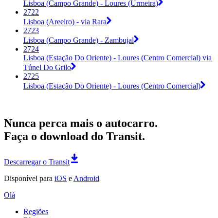
Lisboa (Campo Grande) - Loures (Urmeira)
2722
Lisboa (Areeiro) - via Rara
2723
Lisboa (Campo Grande) - Zambujal
2724
Lisboa (Estação Do Oriente) - Loures (Centro Comercial) via
Túnel Do Grilo
2725
Lisboa (Estação Do Oriente) - Loures (Centro Comercial)
Nunca perca mais o autocarro.
Faça o download do Transit.
Descarregar o Transit
Disponível para
iOS
e
Android
Olá
Regiões