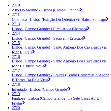
2710
Alto Do Moínho - Lisboa (Campo Grande)
2711
Charneca - Lisboa (Estação Do Oriente) via Bairro Santiago
2713
Lisboa (Campo Grande) | Circular via Charneca
2714
Lisboa (Campo Grande) - Sacavém (Estação)
2715
Lisboa (Campo Grande) - Santo António Dos Cavaleiros via
Ic22 E Igreja
2716
Lisboa (Campo Grande) - Santo António Dos Cavaleiros via
Ic22 E Cidade Nova
2717
Lisboa (Campo Grande) - Loures (Centro Comercial) via Ic22
E Torres Da Bela Vista
2718
Infantado - Lisboa (Campo Grande)
2719
Fanhões - Lisboa (Campo Grande) via Sete Casas A8 E
Frielas
2720