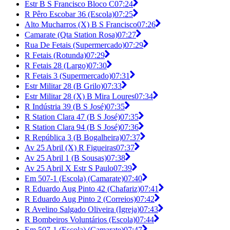
Estr B S Francisco Bloco C
07:24
R Pêro Escobar 36 (Escola)
07:25
Alto Mucharros (X) B S Francisco
07:26
Camarate (Qta Station Rosa)
07:27
Rua De Fetais (Supermercado)
07:29
R Fetais (Rotunda)
07:29
R Fetais 28 (Largo)
07:30
R Fetais 3 (Supermercado)
07:31
Estr Militar 28 (B Grilo)
07:33
Estr Militar 28 (X) B Mira Loures
07:34
R Indústria 39 (B S José)
07:35
R Station Clara 47 (B S José)
07:35
R Station Clara 94 (B S José)
07:36
R República 3 (B Bogalheira)
07:37
Av 25 Abril (X) R Figueiras
07:37
Av 25 Abril 1 (B Sousas)
07:38
Av 25 Abril X Estr S Paulo
07:39
Em 507-1 (Escola) (Camarate)
07:40
R Eduardo Aug Pinto 42 (Chafariz)
07:41
R Eduardo Aug Pinto 2 (Correios)
07:42
R Avelino Salgado Oliveira (Igreja)
07:43
R Bombeiros Voluntários (Escola)
07:44
Em 507-1 (Escola) (Camarate)
07:47