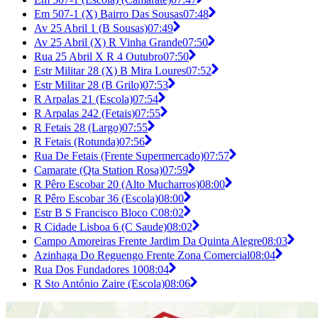
Em 507-1 (X) Bairro Das Sousas
07:48
Av 25 Abril 1 (B Sousas)
07:49
Av 25 Abril (X) R Vinha Grande
07:50
Rua 25 Abril X R 4 Outubro
07:50
Estr Militar 28 (X) B Mira Loures
07:52
Estr Militar 28 (B Grilo)
07:53
R Arpalas 21 (Escola)
07:54
R Arpalas 242 (Fetais)
07:55
R Fetais 28 (Largo)
07:55
R Fetais (Rotunda)
07:56
Rua De Fetais (Frente Supermercado)
07:57
Camarate (Qta Station Rosa)
07:59
R Pêro Escobar 20 (Alto Mucharros)
08:00
R Pêro Escobar 36 (Escola)
08:00
Estr B S Francisco Bloco C
08:02
R Cidade Lisboa 6 (C Saude)
08:02
Campo Amoreiras Frente Jardim Da Quinta Alegre
08:03
Azinhaga Do Reguengo Frente Zona Comercial
08:04
Rua Dos Fundadores 10
08:04
R Sto António Zaire (Escola)
08:06