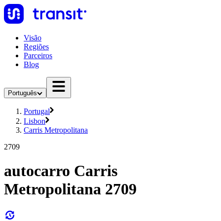
Visão
Regiões
Parceiros
Blog
Português
Portugal
Lisbon
Carris Metropolitana
2709
autocarro Carris
Metropolitana 2709