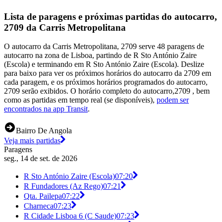
Lista de paragens e próximas partidas do autocarro,
2709 da Carris Metropolitana
O autocarro da Carris Metropolitana, 2709 serve 48 paragens de
autocarro na zona de Lisboa, partindo de R Sto António Zaire
(Escola) e terminando em R Sto António Zaire (Escola). Deslize
para baixo para ver os próximos horários do autocarro da 2709 em
cada paragem, e os próximos horários programados do autocarro,
2709 serão exibidos. O horário completo do autocarro,2709 , bem
como as partidas em tempo real (se disponíveis),
podem ser
encontrados na app Transit
.
Bairro De Angola
Veja mais partidas
Paragens
seg., 14 de set. de 2026
R Sto António Zaire (Escola)
07:20
R Fundadores (Az Rego)
07:21
Qta. Pailepa
07:22
Charneca
07:23
R Cidade Lisboa 6 (C Saude)
07:23