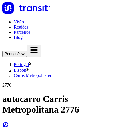
Visão
Regiões
Parceiros
Blog
Português
Portugal
Lisbon
Carris Metropolitana
2776
autocarro Carris
Metropolitana 2776