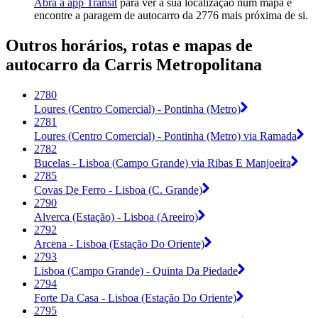
Abra a app Transit
para ver a sua localização num mapa e
encontre a paragem de autocarro da 2776 mais próxima de si.
Outros horários, rotas e mapas de
autocarro da Carris Metropolitana
2780
Loures (Centro Comercial) - Pontinha (Metro)
2781
Loures (Centro Comercial) - Pontinha (Metro) via Ramada
2782
Bucelas - Lisboa (Campo Grande) via Ribas E Manjoeira
2785
Covas De Ferro - Lisboa (C. Grande)
2790
Alverca (Estação) - Lisboa (Areeiro)
2792
Arcena - Lisboa (Estação Do Oriente)
2793
Lisboa (Campo Grande) - Quinta Da Piedade
2794
Forte Da Casa - Lisboa (Estação Do Oriente)
2795