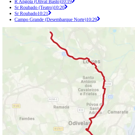
R Angola (Olival Basto)
10:19
Sr Roubado (Teatro)
10:20
Sr Roubado
10:21
Campo Grande (Desembarque Norte)
10:29