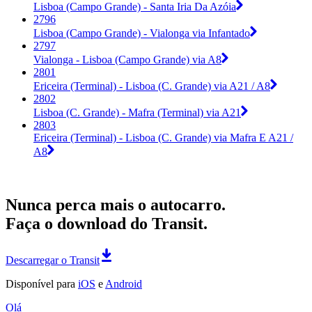
Lisboa (Campo Grande) - Santa Iria Da Azóia
2796
Lisboa (Campo Grande) - Vialonga via Infantado
2797
Vialonga - Lisboa (Campo Grande) via A8
2801
Ericeira (Terminal) - Lisboa (C. Grande) via A21 / A8
2802
Lisboa (C. Grande) - Mafra (Terminal) via A21
2803
Ericeira (Terminal) - Lisboa (C. Grande) via Mafra E A21 /
A8
Nunca perca mais o autocarro.
Faça o download do Transit.
Descarregar o Transit
Disponível para
iOS
e
Android
Olá