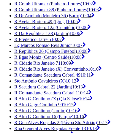
R Comb Ultramar (Pinheiro Loures)
10:02
R Comb Ultramar 88 (Pinheiro Loures)
10:03
R Dr Armindo Monteiro 36 (Barro)
10:04
R Avelar Brotero 49 (Igreja)
10:05
R Avelar Brotero 12a (Cemitério)
10:06
R Da República 138 (Jardim)
10:06
R Frederico Tarre 5
10:07
Lg Marcos Romão Reis Junior
10:07
R República 26 (Campo Futebol)
10:08
R Egas Moniz (Centro Saúde)
10:08
R Cidade Rio Janeiro 71
10:09
R Cidade Rio Janeiro (X) Conventinho
10:10
R Comandante Sacadura Cabral 49
10:11
Sto António Cavaleiros (X)
10:12
R Sacadura Cabral 22 (Jardim)
10:13
R Comandante Sacadura Cabral 1
10:14
R Alm G Coutinho (X) Qta S José
10:14
R Alm Gago Coutinho 99
10:15
R Alm G Coutinho (Jardim)
10:16
R Alm G Coutinho 16 (Parque)
10:16
R Gen Alves Roçadas 2 (Póvoa Sto Adrião)
10:17
Rua General Alves Roçadas Frente 13
10:18