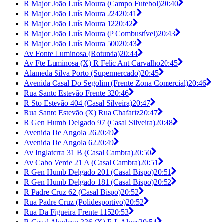
R Major João Luís Moura (Campo Futebol)
20:40
R Major João Luís Moura 224
20:41
R Major João Luís Moura 12
20:42
R Major João Luís Moura (P Combustível)
20:43
R Major João Luís Moura 500
20:43
Av Fonte Luminosa (Rotunda)
20:44
Av Fte Luminosa (X) R Felic Ant Carvalho
20:45
Alameda Silva Porto (Supermercado)
20:45
Avenida Casal Do Segolim (Frente Zona Comercial)
20:46
Rua Santo Estevão Frente 3
20:46
R Sto Estevão 404 (Casal Silveira)
20:47
Rua Santo Estevão (X) Rua Chafariz
20:47
R Gen Humb Delgado 97 (Casal Silveira)
20:48
Avenida De Angola 26
20:49
Avenida De Angola 62
20:49
Av Inglaterra 31 B (Casal Cambra)
20:50
Av Cabo Verde 21 A (Casal Cambra)
20:51
R Gen Humb Delgado 201 (Casal Bispo)
20:51
R Gen Humb Delgado 181 (Casal Bispo)
20:52
R Padre Cruz 62 (Casal Bispo)
20:52
Rua Padre Cruz (Polidesportivo)
20:52
Rua Da Figueira Frente 115
20:53
R Casal Abadeço 336 (X) R L Alves
20:54