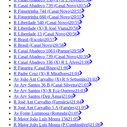
R Casal Abadeço 739 (Casal Novo)
20:54
R Figueirinha 744 (Casal Novo)
20:55
R Figueirinha 660 (Casal Novo)
20:55
R Liberdade 540 (Casal Novo)
20:55
R Liberdade (X) R José Viana
20:56
R Liberdade 13 (Casal Novo)
20:56
R Brasil (Escola)
20:57
R Brasil (Casal Novo)
20:58
R Casal Abadeço 1063 (Parque)
20:58
R Casal Abadeço 739 (Casal Novo)
20:59
R Casal Abadeço 336 (X) R L Alves
21:00
R Figueira (Casal Bispo)
21:00
R Padre Cruz (X) R Miraflores
21:01
Av João Ant Carvalho (X) R S Sebastião
21:02
Av Ary Santos 36 B (Casal Silveira)
21:03
Av Ary Santos (X) R Eça Queiroz
21:03
Av Ary Santos (Dep Água)
21:04
R José Ant Carvalho (Farmácia)
21:04
R José Ant Carvalho 5 A (Famões)
21:05
Av Fonte Luminosa (Rotunda)
21:05
R Major João Luís Moura 156
21:05
R Major João Luís Moura (P Combustível)
21:06