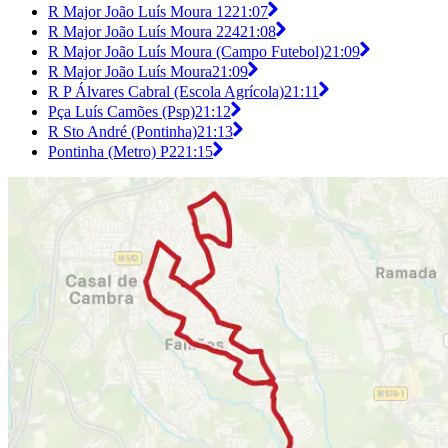
R Major João Luís Moura 12
21:07
R Major João Luís Moura 224
21:08
R Major João Luís Moura (Campo Futebol)
21:09
R Major João Luís Moura
21:09
R P Álvares Cabral (Escola Agrícola)
21:11
Pça Luís Camões (Psp)
21:12
R Sto André (Pontinha)
21:13
Pontinha (Metro) P2
21:15