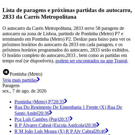
Lista de paragens e próximas partidas do autocarro,
2833 da Carris Metropolitana
O autocarro da Carris Metropolitana, 2833 serve 58 paragens de
autocarro na zona de Lisboa, partindo de Pontinha (Metro) P7 e
terminando em Pontinha (Metro) P2. Deslize para baixo para ver os
próximos horários do autocarro da 2833 em cada paragem, e os
próximos horários programados do autocarro, 2833 serão exibidos.
O horário completo do autocarro,2833 , bem como as partidas em
tempo real (se disponíveis),
podem ser encontrados na app Transit
.
Pontinha (Metro)
Veja mais partidas
Paragens
sex., 7 de ago. de 2026
Pontinha (Metro) P7
20:35
Rua Do Regimento De Engenharia 1 Frente (X) Rua De
Santo André
20:36
Pça Luís Camões (Psp)
20:37
R P Álvares Cabral (Escola Agrícola)
20:38
R M João Luís Moura (X) R P Alv Cabral
20:40