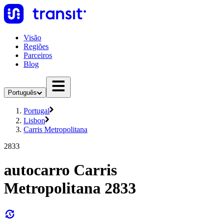
Visão
Regiões
Parceiros
Blog
Português
Portugal
Lisbon
Carris Metropolitana
2833
autocarro Carris
Metropolitana 2833