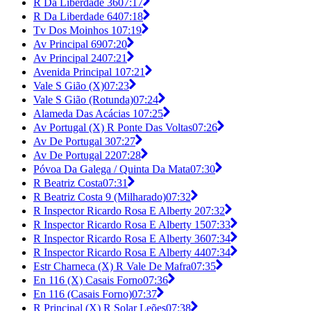
R Da Liberdade 36
07:17
R Da Liberdade 64
07:18
Tv Dos Moinhos 1
07:19
Av Principal 69
07:20
Av Principal 24
07:21
Avenida Principal 1
07:21
Vale S Gião (X)
07:23
Vale S Gião (Rotunda)
07:24
Alameda Das Acácias 1
07:25
Av Portugal (X) R Ponte Das Voltas
07:26
Av De Portugal 3
07:27
Av De Portugal 22
07:28
Póvoa Da Galega / Quinta Da Mata
07:30
R Beatriz Costa
07:31
R Beatriz Costa 9 (Milharado)
07:32
R Inspector Ricardo Rosa E Alberty 2
07:32
R Inspector Ricardo Rosa E Alberty 15
07:33
R Inspector Ricardo Rosa E Alberty 36
07:34
R Inspector Ricardo Rosa E Alberty 44
07:34
Estr Charneca (X) R Vale De Mafra
07:35
En 116 (X) Casais Forno
07:36
En 116 (Casais Forno)
07:37
R Principal (X) R Solar Leões
07:38