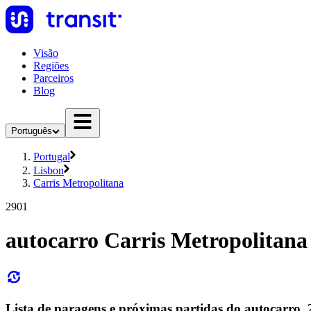
Visão
Regiões
Parceiros
Blog
Português
Portugal
Lisbon
Carris Metropolitana
2901
autocarro Carris Metropolitana
Lista de paragens e próximas partidas do autocarro,