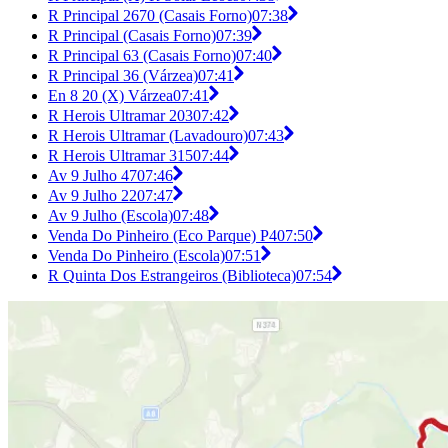
R Principal 2670 (Casais Forno)
07:38
R Principal (Casais Forno)
07:39
R Principal 63 (Casais Forno)
07:40
R Principal 36 (Várzea)
07:41
En 8 20 (X) Várzea
07:41
R Herois Ultramar 203
07:42
R Herois Ultramar (Lavadouro)
07:43
R Herois Ultramar 315
07:44
Av 9 Julho 47
07:46
Av 9 Julho 22
07:47
Av 9 Julho (Escola)
07:48
Venda Do Pinheiro (Eco Parque) P4
07:50
Venda Do Pinheiro (Escola)
07:51
R Quinta Dos Estrangeiros (Biblioteca)
07:54