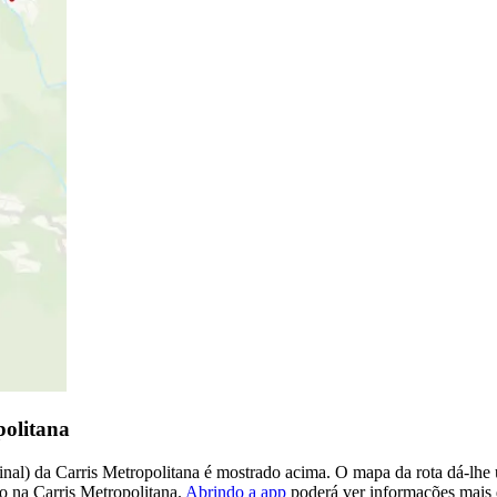
politana
al) da Carris Metropolitana é mostrado acima. O mapa da rota dá-lhe u
ro na Carris Metropolitana.
Abrindo a app
poderá ver informações mais d