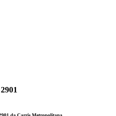
 2901
 2901 da Carris Metropolitana