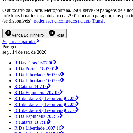
O autocarro da Carris Metropolitana, 2901 serve 49 paragens de autoc
próximos horários do autocarro da 2901 em cada paragem, e os próxi
(se disponíveis),
podem ser encontrados na app Transit
.
Venda Do Pinheiro
Rolia
Veja mais partidas
Paragens
seg., 14 de set. de 2026
R Das Eiras 16
07:00
R Da Portela 18
07:01
R Da Liberdade 36
07:02
R Da Liberdade 10
07:03
R Catarral 6
07:06
R Da Espinheira 2
07:07
R Liberdade 9 (Tesoureira)
07:09
R Liberdade 1 (Tesoureira)
07:09
R Liberdade 9 (Tesoureira)
07:10
R Da Espinheira 2
07:12
R Catarral 6
07:13
R Da Liberdade 10
07:16