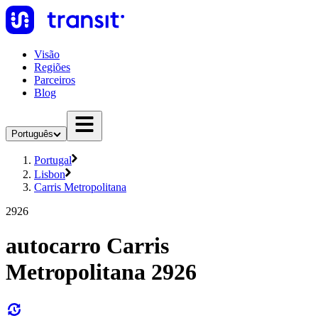
Visão
Regiões
Parceiros
Blog
Português
Portugal
Lisbon
Carris Metropolitana
2926
autocarro Carris
Metropolitana 2926