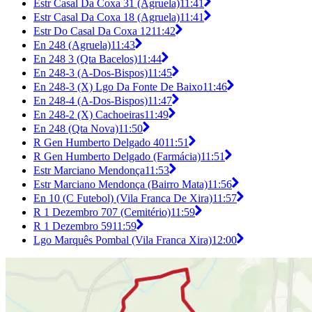
Estr Casal Da Coxa 31 (Agruela)
11:41
Estr Casal Da Coxa 18 (Agruela)
11:41
Estr Do Casal Da Coxa 12
11:42
En 248 (Agruela)
11:43
En 248 3 (Qta Bacelos)
11:44
En 248-3 (A-Dos-Bispos)
11:45
En 248-3 (X) Lgo Da Fonte De Baixo
11:46
En 248-4 (A-Dos-Bispos)
11:47
En 248-2 (X) Cachoeiras
11:49
En 248 (Qta Nova)
11:50
R Gen Humberto Delgado 40
11:51
R Gen Humberto Delgado (Farmácia)
11:51
Estr Marciano Mendonça
11:53
Estr Marciano Mendonça (Bairro Mata)
11:56
En 10 (C Futebol) (Vila Franca De Xira)
11:57
R 1 Dezembro 707 (Cemitério)
11:59
R 1 Dezembro 59
11:59
Lgo Marquês Pombal (Vila Franca Xira)
12:00