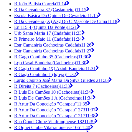
R João Batista Correia
11:14
R Da Cevadeira 37 (Castanheira)
11:15
Escola Básica Da Quinta De Cevadeira
11:15
R Da Cevadeira (X) Azg Do C Mascote De Cima
11:18
En 115-4 (Quinta Da Ponte)
11:21
Urb Santa Maria 17 (Cadafais)
11:23
R Primeiro Maio 11 (Cadafais)
11:24
Estr Camarária Cachoeiras Cadafais
11:26
Estr Camarária Cachoeiras Cadafais
11:27
R Gago Coutinho 35 (Cachoeiras)
11:30
Lgo Casal Bandeira (Cachoeiras)
11:30
R Gago Coutinho (X) Azinh Bandeira
11:31
R Gago Coutinho 1 (Igreja)
11:32
Largo Capitão José Maria Da Silva Guedes 2
11:33
R Direita 7 (Cachoeiras)
11:33
R Luís De Camões 10 (Cachoeiras)
11:34
R Luís De Camões 1 A (Cachoeiras)
11:34
R Artur Da Conceição "Carapau"
11:35
R Artur Da Conceição "Carapau" 273
11:37
R Artur Da Conceição "Carapau" 217
11:38
Rua Óquei Clube Vilafranquense 182
11:39
R Óquei Clube Vilafranquense 166
11:40