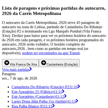
Lista de paragens e próximas partidas do autocarro,
2926 da Carris Metropolitana
O autocarro da Carris Metropolitana, 2926 serve 45 paragens de
autocarro na zona de Lisboa, partindo de Castanheira Do Ribatejo
(Estação) P2 e terminando em Lgo Marquês Pombal (Vila Franca
Xira). Deslize para baixo para ver os próximos horários do autocarro
da 2926 em cada paragem, e os próximos horários programados do
autocarro, 2926 serão exibidos. O horário completo do
autocarro,2926 , bem como as partidas em tempo real (se
disponíveis),
podem ser encontrados na app Transit
.
Vila Franca De Xira
Castanheira (Estação)
Veja mais partidas
Paragens
sex., 7 de ago. de 2026
Castanheira Do Ribatejo (Estação) P2
11:10
Estr Apeadeiro 25 (Fábrica)
11:11
Estr Apeadeiro (Castanheiro)
11:12
Largo Dona Júlia Palha 11a (Jardim)
11:13
Rua Palha Blanco 95
11:13