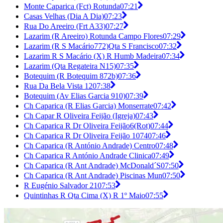
Monte Caparica (Fct) Rotunda
07:21
Casas Velhas (Dia A Dia)
07:23
Rua Do Areeiro (Frt A33)
07:27
Lazarim (R Areeiro) Rotunda Campo Flores
07:29
Lazarim (R S Macário772)Qta S Francisco
07:32
Lazarim R S Macário (X) R Humb Madeira
07:34
Lazarim (Qta Regateira N15)
07:35
Botequim (R Botequim 872b)
07:36
Rua Da Bela Vista 12
07:38
Botequim (Av Elias Garcia 910)
07:39
Ch Caparica (R Elias Garcia) Monserrate
07:42
Ch Capar R Oliveira Feijão (Igreja)
07:43
Ch Caparica R Dr Oliveira Feijão6(Rot)
07:44
Ch Caparica R Dr Oliveira Feijão 1074
07:46
Ch Caparica (R António Andrade) Centro
07:48
Ch Caparica R António Andrade Clinica
07:49
Ch Caparica (R Ant Andrade) McDonald´S
07:50
Ch Caparica (R Ant Andrade) Piscinas Mun
07:50
R Eugénio Salvador 21
07:53
Quintinhas R Qta Cima (X) R 1º Maio
07:55