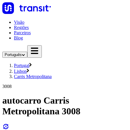
Visão
Regiões
Parceiros
Blog
Português
Portugal
Lisbon
Carris Metropolitana
3008
autocarro Carris
Metropolitana 3008