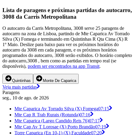
Lista de paragens e próximas partidas do autocarro,
3008 da Carris Metropolitana
O autocarro da Carris Metropolitana, 3008 serve 25 paragens de
autocarro na zona de Lisboa, partindo de Mte Caparica Av Torrado
Silva (X) Fomega e terminando em Quintinhas R Qta Cima (X) R
1º Maio. Deslize para baixo para ver os próximos horários do
autocarro da 3008 em cada paragem, e os próximos horários
programados do autocarro, 3008 serão exibidos. O horário completo
do autocarro,3008 , bem como as partidas em tempo real (se
disponíveis),
podem ser encontrados na app Transit
.
Quintinhas
Monte De Caparica
Veja mais partidas
Paragens
seg., 10 de ago. de 2026
Mte Caparica Av Torrado Silva (X) Fomega
07:15
Mte Cap R Trab Rurais (Rotunda)
07:16
Mte Caparica (Largo Candido Reis 76)
07:17
Mte Cap Av T Lorosae (X) Porto Brandão
07:19
Torre Caparica (En 10-1) (X) Faculdade
07:20