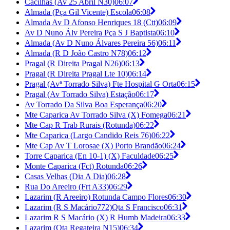
Cacilhas (Av 25 Abril N30)
06:07
Almada (Pça Gil Vicente) Escola
06:08
Almada Av D Afonso Henriques 18 (Ctt)
06:09
Av D Nuno Álv Pereira Pça S J Baptista
06:10
Almada (Av D Nuno Álvares Pereira 56)
06:11
Almada (R D João Castro N78)
06:12
Pragal (R Direita Pragal N26)
06:13
Pragal (R Direita Pragal Lte 10)
06:14
Pragal (Avª Torrado Silva) Fte Hospital G Orta
06:15
Pragal (Av Torrado Silva) Estação
06:17
Av Torrado Da Silva Boa Esperança
06:20
Mte Caparica Av Torrado Silva (X) Fomega
06:21
Mte Cap R Trab Rurais (Rotunda)
06:22
Mte Caparica (Largo Candido Reis 76)
06:22
Mte Cap Av T Lorosae (X) Porto Brandão
06:24
Torre Caparica (En 10-1) (X) Faculdade
06:25
Monte Caparica (Fct) Rotunda
06:26
Casas Velhas (Dia A Dia)
06:28
Rua Do Areeiro (Frt A33)
06:29
Lazarim (R Areeiro) Rotunda Campo Flores
06:30
Lazarim (R S Macário772)Qta S Francisco
06:31
Lazarim R S Macário (X) R Humb Madeira
06:33
Lazarim (Qta Regateira N15)
06:34