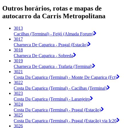
Outros horários, rotas e mapas de
autocarro da Carris Metropolitana
3013
Cacilhas (Terminal) - Feijó (Almada Forum)
3017
Charneca De Caparica - Pragal (Estação)
3018
Charneca De Caparica - Sobreda
3019
Charneca De Caparica - Trafaria (Terminal)
3021
Costa Da Caparica (Terminal) - Monte De Caparica (Fct)
3022
Costa Da Caparica (Terminal) - Cacilhas (Terminal)
3023
Costa Da Caparica (Terminal) - Laranjeiro
3024
Costa Da Caparica (Terminal) - Pragal (Estação)
3025
Costa Da Caparica (Terminal) - Pragal (Estação) via Ic20
3026