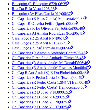
Botequim (R Botequim 872b)
06:35
Rua Da Bela Vista 12
06:36
Botequim (Av Elias Garcia 910)
06:37
Ch Caparica (R Elias Garcia) Monserrate
06:38
Ch Capar R Oliveira Feijão (Igreja)
06:39
Ch Caparica R Dr Oliveira Feijão6(Rot)
06:40
Ch Caparica Al Amália Rodrigues (Rot)
06:41
Casal Poço (R 25 Abril N64)
06:42
Casal Poço (R 25 Abril N115)
06:43
Casal Poço (R José Estevão N4)
06:44
Ch Caparica (R António Andrade) Centro
06:45
Ch Caparica R António Andrade Clinica
06:45
Ch Caparica (R Ant Andrade) McDonald´S
06:46
Ch Caparica (R Ant Andrade) Piscinas Mun
06:47
Ch Cap R Ant Andr (X) R Do Pinheirinho
06:48
Ch Caparica R Pedro Costa 13 (Escola)
06:49
Ch Caparica (R Pedro Costa 1284) Vl Bem
06:49
Ch Caparica (R Pedro Costa) Tremoceira
06:50
Ch Caparica (R D João V N38)
06:52
Ch Caparica (R D João V 62)
06:52
Ch Caparica (R D João V 120)
06:53
Ch Caparica (R D João V 137)
06:54