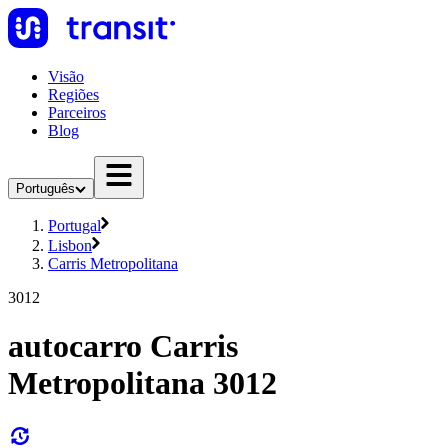
Visão
Regiões
Parceiros
Blog
Português
Portugal
Lisbon
Carris Metropolitana
3012
autocarro Carris
Metropolitana 3012