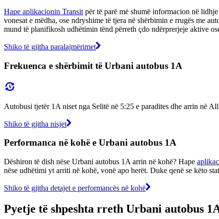
Hape aplikacionin Transit
për të parë më shumë informacion në lidhje 
vonesat e mëdha, ose ndryshime të tjera në shërbimin e rrugës me aut
mund të planifikosh udhëtimin tënd përreth çdo ndërprerjeje aktive os
Shiko të gjitha paralajmërimet
Frekuenca e shërbimit të Urbani autobus 1A
Autobusi tjetër 1A niset nga Selitë në 5:25 e paradites dhe arrin në A
Shiko të gjitha nisjet
Performanca në kohë e Urbani autobus 1A
Dëshiron të dish nëse Urbani autobus 1A arrin në kohë? Hape
aplikac
nëse udhëtimi yt arriti në kohë, vonë apo herët. Duke qenë se këto sta
Shiko të gjitha detajet e performancës në kohë
Pyetje të shpeshta rreth Urbani autobus 1