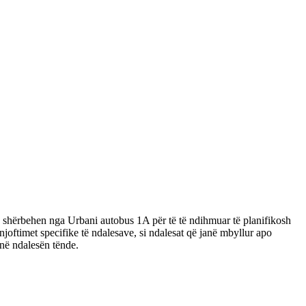
 që shërbehen nga Urbani autobus 1A për të të ndihmuar të planifikosh
njoftimet specifike të ndalesave, si ndalesat që janë mbyllur apo
në ndalesën tënde.