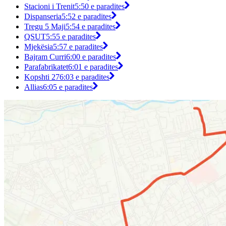
Stacioni i Trenit
5:50 e paradites
Dispanseria
5:52 e paradites
Tregu 5 Maji
5:54 e paradites
QSUT
5:55 e paradites
Mjekësia
5:57 e paradites
Bajram Curri
6:00 e paradites
Parafabrikatet
6:01 e paradites
Kopshti 27
6:03 e paradites
Allias
6:05 e paradites