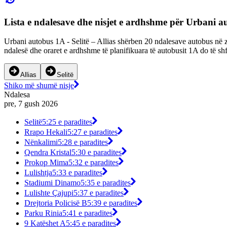
Lista e ndalesave dhe nisjet e ardhshme për Urbani 
Urbani autobus 1A - Selitë – Allias shërben 20 ndalesave autobus në z
ndalesë dhe oraret e ardhshme të planifikuara të autobusit 1A do të sh
Allias
Selitë
Shiko më shumë nisje
Ndalesa
pre, 7 gush 2026
Selitë
5:25 e paradites
Rrapo Hekali
5:27 e paradites
Nënkalimi
5:28 e paradites
Qendra Kristal
5:30 e paradites
Prokop Mima
5:32 e paradites
Lulishtja
5:33 e paradites
Stadiumi Dinamo
5:35 e paradites
Lulishte Çajupi
5:37 e paradites
Drejtoria Policisë B
5:39 e paradites
Parku Rinia
5:41 e paradites
9 Katëshet A
5:45 e paradites