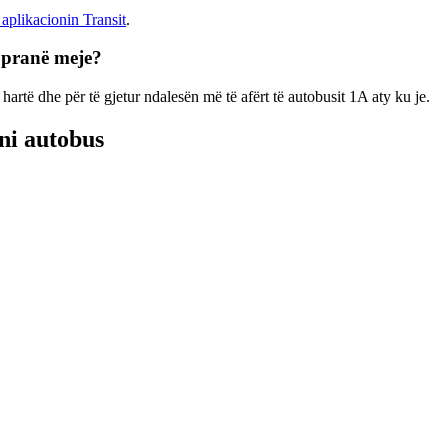
 aplikacionin Transit
.
A pranë meje?
artë dhe për të gjetur ndalesën më të afërt të autobusit 1A aty ku je.
ani autobus