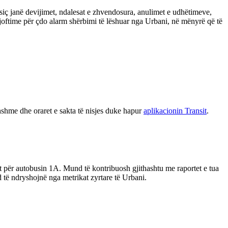
siç janë devijimet, ndalesat e zhvendosura, anulimet e udhëtimeve,
njoftime për çdo alarm shërbimi të lëshuar nga Urbani, në mënyrë që të
dhshme dhe oraret e sakta të nisjes duke hapur
aplikacionin Transit
.
 për autobusin 1A. Mund të kontribuosh gjithashtu me raportet e tua
d të ndryshojnë nga metrikat zyrtare të Urbani.