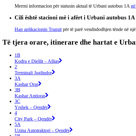
Merrni informacion për statusin aktual të Urbani autobus 1A
në
Cili është stacioni më i afërt i Urbani autobus 1
Hap aplikacionin Transit
për të parë vendndodhjen tënde në një h
Të tjera orare, itinerare dhe hartat e Urb
1B
Kodra e Diellit – Allias
2
Terminali Juglindor
3A
Kashar Orar
3B
Kashar Antiorar
3C
Yrshek – Qendër
4
City Park – Qendër
5A
Uzina Autotraktori – Qendër
5B