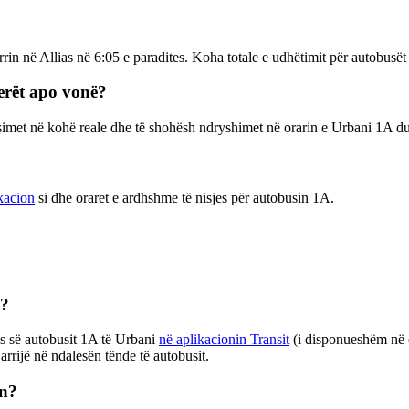
ërrin në Allias në 6:05 e paradites. Koha totale e udhëtimit për autobu
erët apo vonë?
ësimet në kohë reale dhe të shohësh ndryshimet në orarin e Urbani 1A 
kacion
si dhe oraret e ardhshme të nisjes për autobusin 1A.
 ?
s së autobusit 1A të Urbani
në aplikacionin Transit
(i disponueshëm në d
arrijë në ndalesën tënde të autobusit.
on?