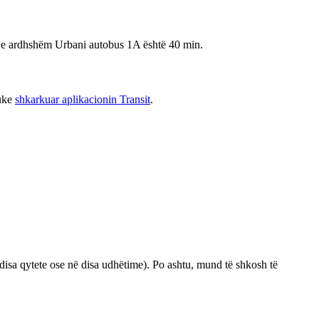
sët e ardhshëm Urbani autobus 1A është 40 min.
duke
shkarkuar aplikacionin Transit
.
isa qytete ose në disa udhëtime). Po ashtu, mund të shkosh të