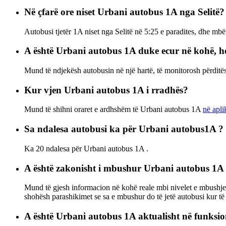
Në çfarë ore niset Urbani autobus 1A nga Selitë?
Autobusi tjetër 1A niset nga Selitë në 5:25 e paradites, dhe mb
A është Urbani autobus 1A duke ecur në kohë, h
Mund të ndjekësh autobusin në një hartë, të monitorosh përdit
Kur vjen Urbani autobus 1A i rradhës?
Mund të shihni oraret e ardhshëm të Urbani autobus 1A
në apli
Sa ndalesa autobusi ka për Urbani autobus1A ?
Ka 20 ndalesa për Urbani autobus 1A .
A është zakonisht i mbushur Urbani autobus 1A
Mund të gjesh informacion në kohë reale mbi nivelet e mbushje
shohësh parashikimet se sa e mbushur do të jetë autobusi kur të 
A është Urbani autobus 1A aktualisht në funksi