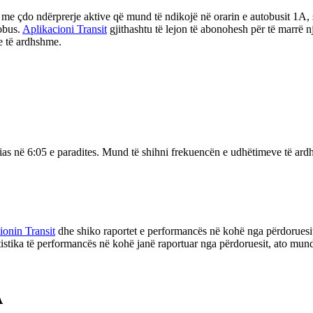
me çdo ndërprerje aktive që mund të ndikojë në orarin e autobusit 1A, 
obus.
Aplikacioni Transit
gjithashtu të lejon të abonohesh për të marrë 
e të ardhshme.
llias në 6:05 e paradites. Mund të shihni frekuencën e udhëtimeve të ar
ionin Transit
dhe shiko raportet e performancës në kohë nga përdoruesit
tistika të performancës në kohë janë raportuar nga përdoruesit, ato mun
A