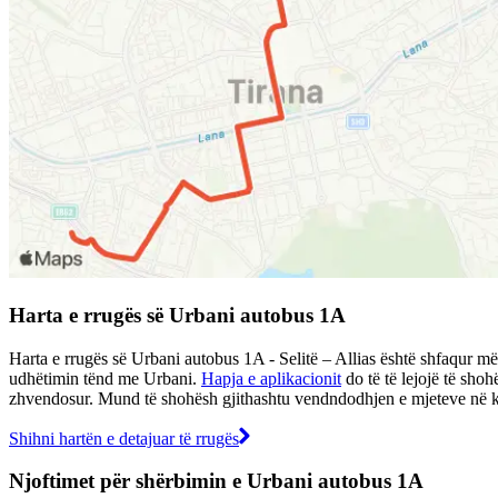
Harta e rrugës së Urbani autobus 1A
Harta e rrugës së Urbani autobus 1A - Selitë – Allias është shfaqur më
udhëtimin tënd me Urbani.
Hapja e aplikacionit
do të të lejojë të sho
zhvendosur. Mund të shohësh gjithashtu vendndodhjen e mjeteve në koh
Shihni hartën e detajuar të rrugës
Njoftimet për shërbimin e Urbani autobus 1A