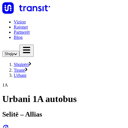
Vizion
Rajonet
Partnerët
Blog
Shqip
Shqipëri
Tiranë
Urbani
1A
Urbani 1A autobus
Selitë – Allias