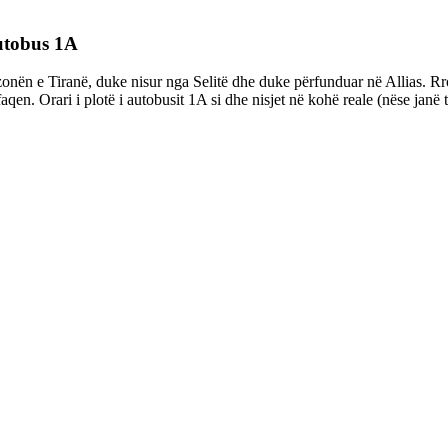
autobus 1A
onën e Tiranë, duke nisur nga Selitë dhe duke përfunduar në Allias. Rro
faqen. Orari i plotë i autobusit 1A si dhe nisjet në kohë reale (nëse jan