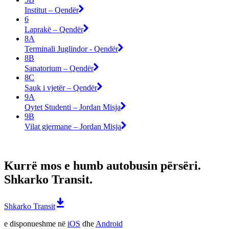
Institut – Qendër
6
Laprakë – Qendër
8A
Terminali Juglindor - Qendër
8B
Sanatorium – Qendër
8C
Sauk i vjetër – Qendër
9A
Qytet Studenti – Jordan Misja
9B
Vilat gjermane – Jordan Misja
Kurrë mos e humb autobusin përsëri.
Shkarko Transit.
Shkarko Transit
e disponueshme në
iOS
dhe
Android