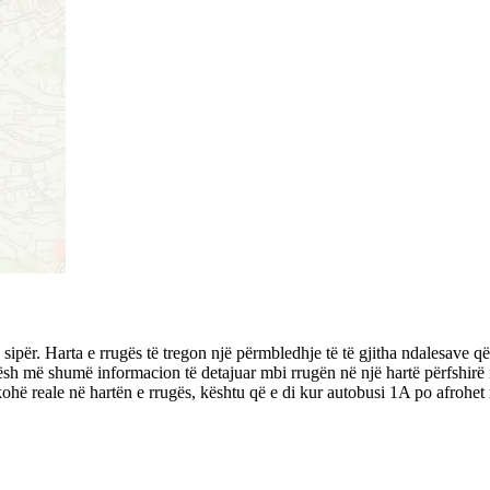
 sipër. Harta e rrugës të tregon një përmbledhje të të gjitha ndalesave
hësh më shumë informacion të detajuar mbi rrugën në një hartë përfshirë 
ë reale në hartën e rrugës, kështu që e di kur autobusi 1A po afrohet 