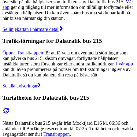
översikt på alla hållplatser som trafikeras av Dalatrafik bus 215.
Vår
app
ger dig tillgång till mer information om tillfälligt förflyttade eller
avstängda hållplatser. Du kan även spåra busarna så du har koll på
när busen närmar sig din station.
Se linjekartan i närmare detalj
Trafikstörningar för Dalatrafik bus 215
Öppna Transit-appen
för att få veta om eventuella störningar som
kan påverka bus 215, såsom omvägar, förflyttade hållplatser,
inställda turer, stora förseningar eller andra trafikändringar.
I vår app
kan du även prenumerera på notiser om trafikstörningar utgivna av
Dalatrafik så du kan planera din resa på bästa sätt.
Se alla aviseringar
Turtätheten för Dalatrafik bus 215
Nästa Dalatrafik bus 215 avgår från Mockfjärd E16 kl. 06:36 och
anländer till Borlänge resecentrum kl. 07:25. Turtätheten och exakta
avgångstider ser du i
Transit-appen
.