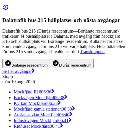
Dalatrafik bus 215 hållplatser och nästa avgångar
Dalatrafik bus 215 (Djurås resecentrum—Borlänge resecentrum)
trafikerar 44 bushållplatser i Dalarna, med avgång från Mockfjärd
E16 och sluthållplats vid Borlänge resecentrum. Rulla ner för att se
kommande avgångar för bus 215 vid varje hållplats. Hela tidtabellen
för bus 215 samt avgångar i realtid ser du i
Transit-appen
.
Borlänge resecentrum
Djurås resecentrum
Se fler avgångar
Stopp
mån 10 aug. 2026
Mockfjärd E16
06:36
Backvägen Mockfjärd
06:38
Kyrkan Mockfjärd
06:38
Mockfjärd gamla stationen
06:39
Anslagstavlan Mockfjärd
06:40
Industrivägen Mockfjärd
06:41
Ridhuset Mockfjärd
06:41