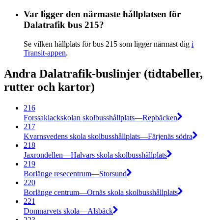
Var ligger den närmaste hållplatsen för
Dalatrafik bus 215?
Se vilken hållplats för bus 215 som ligger närmast dig
i
Transit-appen
.
Andra Dalatrafik-buslinjer (tidtabeller,
rutter och kartor)
216
Forssaklackskolan skolbusshållplats—Repbäcken
217
Kvarnsvedens skola skolbusshållplats—Färjenäs södra
218
Jaxrondellen—Halvars skola skolbusshållplats
219
Borlänge resecentrum—Storsund
220
Borlänge centrum—Ornäs skola skolbusshållplats
221
Domnarvets skola—Alsbäck
223