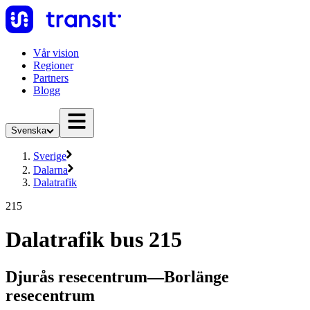
Vår vision
Regioner
Partners
Blogg
Svenska
Sverige
Dalarna
Dalatrafik
215
Dalatrafik bus 215
Djurås resecentrum—Borlänge
resecentrum