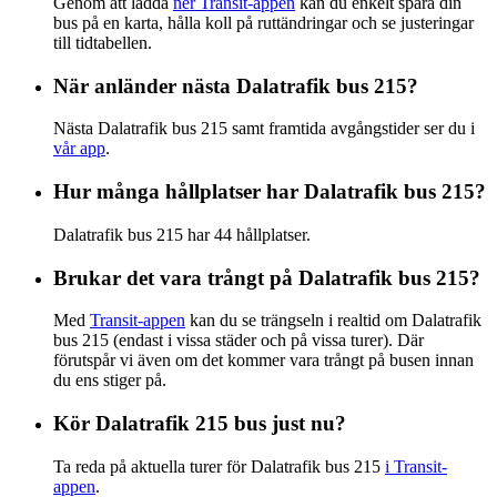
Genom att ladda
ner Transit-appen
kan du enkelt spåra din
bus på en karta, hålla koll på ruttändringar och se justeringar
till tidtabellen.
När anländer nästa Dalatrafik bus 215?
Nästa Dalatrafik bus 215 samt framtida avgångstider ser du i
vår app
.
Hur många hållplatser har Dalatrafik bus 215?
Dalatrafik bus 215 har 44 hållplatser.
Brukar det vara trångt på Dalatrafik bus 215?
Med
Transit-appen
kan du se trängseln i realtid om Dalatrafik
bus 215 (endast i vissa städer och på vissa turer). Där
förutspår vi även om det kommer vara trångt på busen innan
du ens stiger på.
Kör Dalatrafik 215 bus just nu?
Ta reda på aktuella turer för Dalatrafik bus 215
i Transit-
appen
.