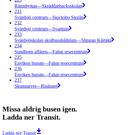
Rämshyttan—Skräddarbacksskolan
231
Svärdsjö centrum—Stocksbo Storån
232
Svärdsjö centrum—Svartnäs
233
Svärdsjöskolan skolbusshållplats—Slingan Kårtäkt
234
Sundborn affären—Falun resecentrum
235
Enviken busstn—Falun resecentrum
236
Enviken busstn—Falun resecentrum
237
Skuggarvet—Risänget
Missa aldrig busen igen.
Ladda ner Transit.
Ladda ner Transit