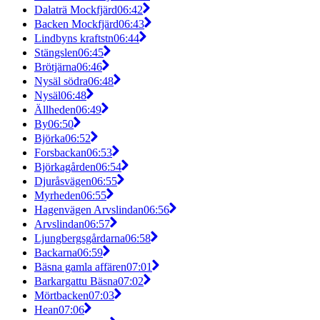
Dalaträ Mockfjärd
06:42
Backen Mockfjärd
06:43
Lindbyns kraftstn
06:44
Stängslen
06:45
Brötjärna
06:46
Nysäl södra
06:48
Nysäl
06:48
Ällheden
06:49
By
06:50
Björka
06:52
Forsbackan
06:53
Björkagården
06:54
Djuråsvägen
06:55
Myrheden
06:55
Hagenvägen Arvslindan
06:56
Arvslindan
06:57
Ljungbergsgårdarna
06:58
Backarna
06:59
Bäsna gamla affären
07:01
Barkargattu Bäsna
07:02
Mörtbacken
07:03
Hean
07:06