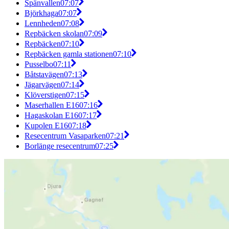
Spänvallen
07:07
Björkhaga
07:07
Lennheden
07:08
Repbäcken skolan
07:09
Repbäcken
07:10
Repbäcken gamla stationen
07:10
Pusselbo
07:11
Båtstavägen
07:13
Jägarvägen
07:14
Klöverstigen
07:15
Maserhallen E16
07:16
Hagaskolan E16
07:17
Kupolen E16
07:18
Resecentrum Vasaparken
07:21
Borlänge resecentrum
07:25