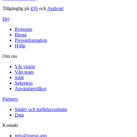
Tillgänglig på
iOS
och
Android
Hej
Regioner
Blogg
Pressinformation
Hjälp
Om oss
Vår vision
Vårt team
Jobb
Sekretess
Användarvillkor
Partners
Städer och trafikhuvudmän
Data
Kontakt
info@transit.app