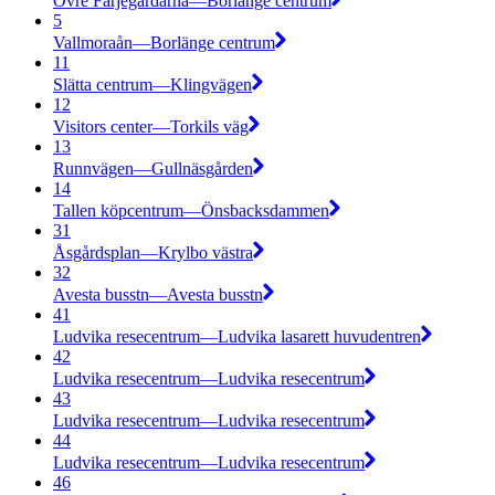
Övre Färjegårdarna—Borlänge centrum
5
Vallmoraån—Borlänge centrum
11
Slätta centrum—Klingvägen
12
Visitors center—Torkils väg
13
Runnvägen—Gullnäsgården
14
Tallen köpcentrum—Önsbacksdammen
31
Åsgårdsplan—Krylbo västra
32
Avesta busstn—Avesta busstn
41
Ludvika resecentrum—Ludvika lasarett huvudentren
42
Ludvika resecentrum—Ludvika resecentrum
43
Ludvika resecentrum—Ludvika resecentrum
44
Ludvika resecentrum—Ludvika resecentrum
46