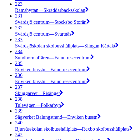
223
Rämshyttan—Skräddarbacksskolan
231
Svärdsjö centrum—Stocksbo Storån
232
Svärdsjö centrum—Svartnäs
233
Svärdsjöskolan skolbusshållplats—Slingan Kårtäkt
234
Sundborn affären—Falun resecentrum
235
Enviken busstn—Falun resecentrum
236
Enviken busstn—Falun resecentrum
237
Skuggarvet—Risänget
238
Tulevägen—Folkarbyn
239
Sågverket Balungstrand—Enviken busstn
240
Bjursåsskolan skolbusshållplats—Rexbo skolbusshållplats
242