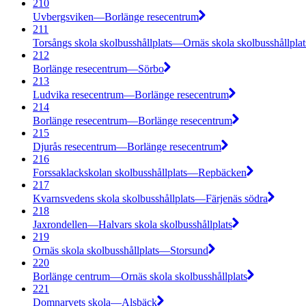
210
Uvbergsviken—Borlänge resecentrum
211
Torsångs skola skolbusshållplats—Ornäs skola skolbusshållplat
212
Borlänge resecentrum—Sörbo
213
Ludvika resecentrum—Borlänge resecentrum
214
Borlänge resecentrum—Borlänge resecentrum
215
Djurås resecentrum—Borlänge resecentrum
216
Forssaklackskolan skolbusshållplats—Repbäcken
217
Kvarnsvedens skola skolbusshållplats—Färjenäs södra
218
Jaxrondellen—Halvars skola skolbusshållplats
219
Ornäs skola skolbusshållplats—Storsund
220
Borlänge centrum—Ornäs skola skolbusshållplats
221
Domnarvets skola—Alsbäck