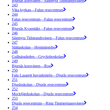
Bjursås korsvägen—Sågmyra Tidstrandsvägen
243
Vika kyrkan—Falun resecentrum
244
Falun resecentrum—Falun resecentrum
245
Bjursås Kvarntäkt—Falun resecentrum
246
Sågmyra Tidstrandsvägen—Falun resecentrum
247
Slättaskolan—Hemmingsbo
248
Gullnäsgården—Grycksboskolan
249
Bjursås korsvägen—Rog
250
Falu Lasarett huvudentrén—Djurås resecentrum
251
Djuråsskolan—Djurås resecentrum
252
Mockfjärdsskolan—Djurås resecentrum
253
Djurås resecentrum—Rista Timmermansvägen
254