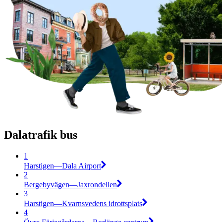
Dalatrafik bus
1
Harstigen—Dala Airport
2
Bergebyvägen—Jaxrondellen
3
Harstigen—Kvarnsvedens idrottsplats
4