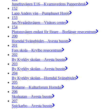
Jungfruvägen E16—Kvarnsvedens Pappersbruk
152
Lapp Anders väg—Pumphuset Hosjö
153
Jax/Nygårdsvägen—Visitors center
154
Plutonsvägen endast för förare—Borlänge resecentrum
200
Horndal Svänghjulet—Avesta busstn
201
Fors skola—Krylbo resecentrum
202
By Kyrkby skolan—Avesta busstn
203
By Kyrkby skolan—Avesta busstn
204
By Kyrkby skolan—Horndal Svänghjulet
205
Bodarne—Kulturforum Horndal
206
Skolgatan—Avesta busstn
207
Snickarbo—Avesta busstn