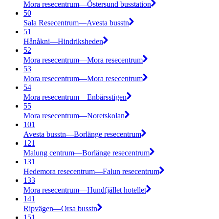
Mora resecentrum—Östersund busstation
50
Sala Resecentrum—Avesta busstn
51
Hånåkni—Hindriksheden
52
Mora resecentrum—Mora resecentrum
53
Mora resecentrum—Mora resecentrum
54
Mora resecentrum—Enbärsstigen
55
Mora resecentrum—Noretskolan
101
Avesta busstn—Borlänge resecentrum
121
Malung centrum—Borlänge resecentrum
131
Hedemora resecentrum—Falun resecentrum
133
Mora resecentrum—Hundfjället hotellet
141
Ripvägen—Orsa busstn
151