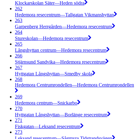
Klockarskolan Säter—Heden södra
262
Hedemora resecentrum—Tallgatan Vikmanshyttan
263
Garpenberg Herrgården—Hedemora resecentrum
264
Stureskolan—Hedemora resecentrum
265
Långshyttan centrum—Hedemora resecentrum
266
Stjärnsund Sandvika—Hedemora resecentrum
267
Hyttgatan Långshyttan—Smedby skola
268
Hedemora Centrumrondellen—Hedemora Centrumrondellen
269
Hedemora centrum—Snickarbo
270
Hyttgatan Långshyttan—Borlänge resecentrum
271
Fiskgatan—Leksand resecentrum
273
Leksand resecentrum—Sågmyra Tidstrandsvägen