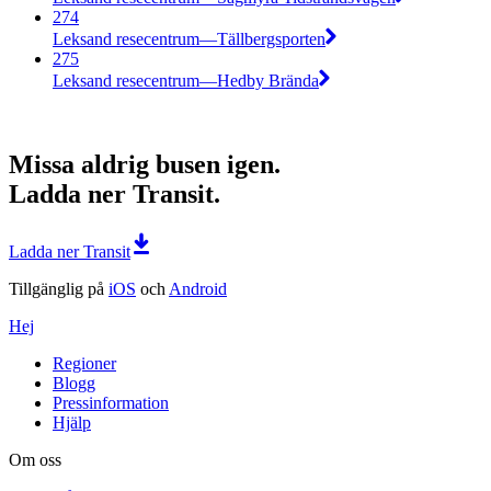
274
Leksand resecentrum—Tällbergsporten
275
Leksand resecentrum—Hedby Brända
Missa aldrig busen igen.
Ladda ner Transit.
Ladda ner Transit
Tillgänglig på
iOS
och
Android
Hej
Regioner
Blogg
Pressinformation
Hjälp
Om oss