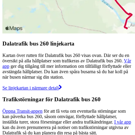
Dalatrafik bus 260 linjekarta
Kartan över rutten för Dalatrafik bus 260 visas ovan. Där ser du en
översikt på alla hållplatser som trafikeras av Dalatrafik bus 260.
Vår
app
ger dig tillgång till mer information om tillfälligt förflyttade eller
avstängda hållplatser. Du kan även spåra busarna så du har koll på
när busen närmar sig din station.
Se linjekartan i närmare detalj
Trafikstörningar för Dalatrafik bus 260
Öppna Transit-appen
för att få veta om eventuella störningar som
kan påverka bus 260, såsom omvägar, förflyttade hållplatser,
inställda turer, stora förseningar eller andra trafikändringar.
I vår app
kan du även prenumerera på notiser om trafikstörningar utgivna av
Dalatrafik så du kan planera din resa på bästa sätt.