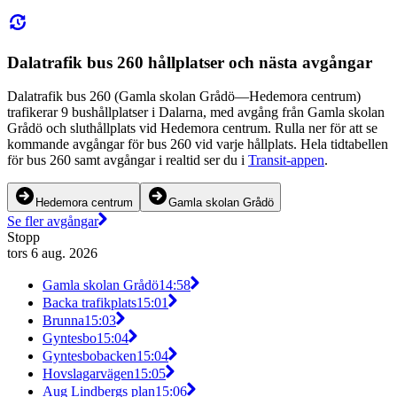
Dalatrafik bus 260 hållplatser och nästa avgångar
Dalatrafik bus 260 (Gamla skolan Grådö—Hedemora centrum)
trafikerar 9 bushållplatser i Dalarna, med avgång från Gamla skolan
Grådö och sluthållplats vid Hedemora centrum. Rulla ner för att se
kommande avgångar för bus 260 vid varje hållplats. Hela tidtabellen
för bus 260 samt avgångar i realtid ser du i
Transit-appen
.
Hedemora centrum
Gamla skolan Grådö
Se fler avgångar
Stopp
tors 6 aug. 2026
Gamla skolan Grådö
14:58
Backa trafikplats
15:01
Brunna
15:03
Gyntesbo
15:04
Gyntesbobacken
15:04
Hovslagarvägen
15:05
Aug Lindbergs plan
15:06