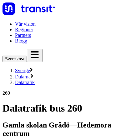
Vår vision
Regioner
Partners
Blogg
Svenska
Sverige
Dalarna
Dalatrafik
260
Dalatrafik bus 260
Gamla skolan Grådö—Hedemora
centrum