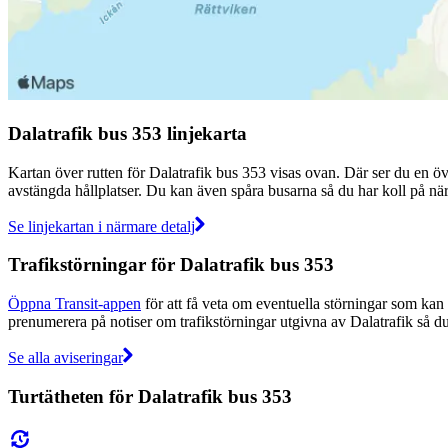
Dalatrafik bus 353 linjekarta
Kartan över rutten för Dalatrafik bus 353 visas ovan. Där ser du en öve
avstängda hållplatser. Du kan även spåra busarna så du har koll på när
Se linjekartan i närmare detalj
Trafikstörningar för Dalatrafik bus 353
Öppna Transit-appen
för att få veta om eventuella störningar som kan p
prenumerera på notiser om trafikstörningar utgivna av Dalatrafik så du 
Se alla aviseringar
Turtätheten för Dalatrafik bus 353