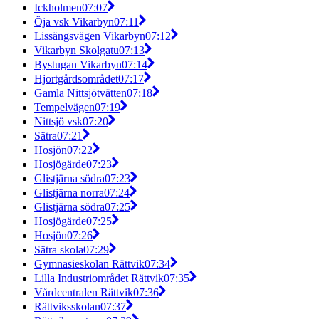
Ickholmen
07:07
Öja vsk Vikarbyn
07:11
Lissängsvägen Vikarbyn
07:12
Vikarbyn Skolgatu
07:13
Bystugan Vikarbyn
07:14
Hjortgårdsområdet
07:17
Gamla Nittsjötvätten
07:18
Tempelvägen
07:19
Nittsjö vsk
07:20
Sätra
07:21
Hosjön
07:22
Hosjögärde
07:23
Glistjärna södra
07:23
Glistjärna norra
07:24
Glistjärna södra
07:25
Hosjögärde
07:25
Hosjön
07:26
Sätra skola
07:29
Gymnasieskolan Rättvik
07:34
Lilla Industriområdet Rättvik
07:35
Vårdcentralen Rättvik
07:36
Rättviksskolan
07:37