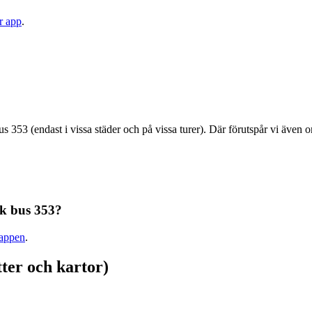
r app
.
us 353 (endast i vissa städer och på vissa turer). Där förutspår vi även
ik bus 353?
-appen
.
tter och kartor)