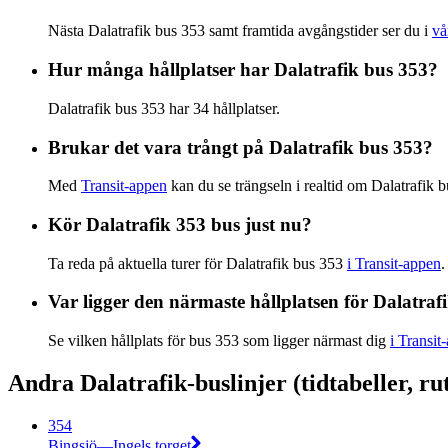
Nästa Dalatrafik bus 353 samt framtida avgångstider ser du i
vå
Hur många hållplatser har Dalatrafik bus 353?
Dalatrafik bus 353 har 34 hållplatser.
Brukar det vara trångt på Dalatrafik bus 353?
Med
Transit-appen
kan du se trängseln i realtid om Dalatrafik b
Kör Dalatrafik 353 bus just nu?
Ta reda på aktuella turer för Dalatrafik bus 353
i Transit-appen
.
Var ligger den närmaste hållplatsen för Dalatraf
Se vilken hållplats för bus 353 som ligger närmast dig
i Transit
Andra Dalatrafik-buslinjer (tidtabeller, ru
354
Bingsjö—Ingels torget