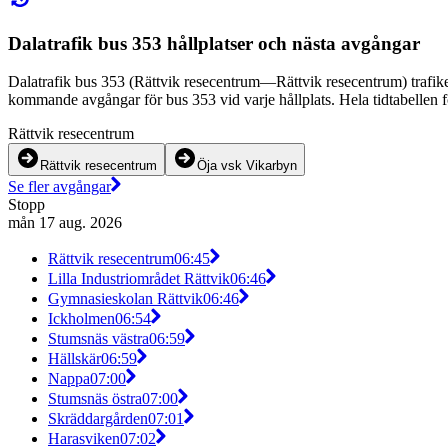
Dalatrafik bus 353 hållplatser och nästa avgångar
Dalatrafik bus 353 (Rättvik resecentrum—Rättvik resecentrum) trafiker
kommande avgångar för bus 353 vid varje hållplats. Hela tidtabellen f
Rättvik resecentrum
Rättvik resecentrum
Öja vsk Vikarbyn
Se fler avgångar
Stopp
mån 17 aug. 2026
Rättvik resecentrum
06:45
Lilla Industriområdet Rättvik
06:46
Gymnasieskolan Rättvik
06:46
Ickholmen
06:54
Stumsnäs västra
06:59
Hällskär
06:59
Nappa
07:00
Stumsnäs östra
07:00
Skräddargården
07:01
Harasviken
07:02