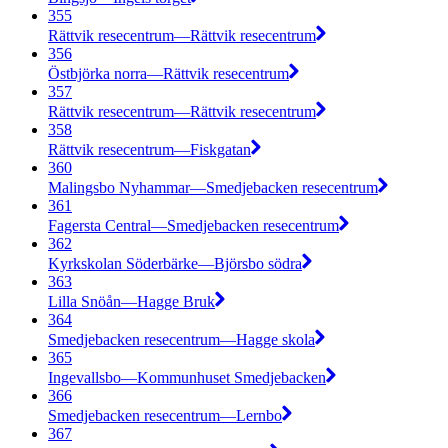
355
Rättvik resecentrum—Rättvik resecentrum
356
Östbjörka norra—Rättvik resecentrum
357
Rättvik resecentrum—Rättvik resecentrum
358
Rättvik resecentrum—Fiskgatan
360
Malingsbo Nyhammar—Smedjebacken resecentrum
361
Fagersta Central—Smedjebacken resecentrum
362
Kyrkskolan Söderbärke—Björsbo södra
363
Lilla Snöån—Hagge Bruk
364
Smedjebacken resecentrum—Hagge skola
365
Ingevallsbo—Kommunhuset Smedjebacken
366
Smedjebacken resecentrum—Lernbo
367