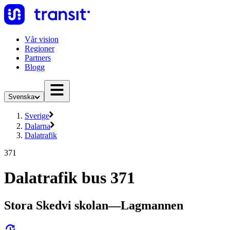
Vår vision
Regioner
Partners
Blogg
Svenska
Sverige
Dalarna
Dalatrafik
371
Dalatrafik bus 371
Stora Skedvi skolan—Lagmannen