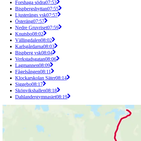
Forshaga södra
07:53
Bispbergshyttan
07:55
Ljusterängs vsk
07:57
Österäng
07:57
Nedre Gruvriset
07:59
Knutsbo
08:02
Vällingdalen
08:02
Karlsgårdarna
08:03
Bispberg vsk
08:04
Verkstadsgatan
08:06
Lagmannen
08:09
Fågelsången
08:11
Klockarskolan Säter
08:14
Siggebo
08:17
Skönvikshallen
08:18
Dahlandergymnasiet
08:19