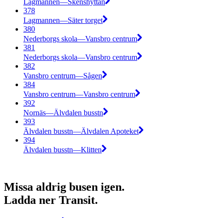
Lagmannen—Skenshyttan
378
Lagmannen—Säter torget
380
Nederborgs skola—Vansbro centrum
381
Nederborgs skola—Vansbro centrum
382
Vansbro centrum—Sågen
384
Vansbro centrum—Vansbro centrum
392
Nornäs—Älvdalen busstn
393
Älvdalen busstn—Älvdalen Apoteket
394
Älvdalen busstn—Klitten
Missa aldrig busen igen.
Ladda ner Transit.