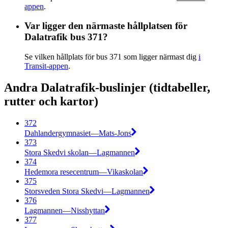
appen
.
Var ligger den närmaste hållplatsen för
Dalatrafik bus 371?
Se vilken hållplats för bus 371 som ligger närmast dig
i
Transit-appen
.
Andra Dalatrafik-buslinjer (tidtabeller,
rutter och kartor)
372
Dahlandergymnasiet—Mats-Jons
373
Stora Skedvi skolan—Lagmannen
374
Hedemora resecentrum—Vikaskolan
375
Storsveden Stora Skedvi—Lagmannen
376
Lagmannen—Nisshyttan
377