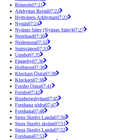
Rönnols
07:21
Arkhyttan Bergå
07:22
Hyttvägen Arkhyttan
07:23
Nynäs
07:24
Nyängs Säter (Nyängs Säter)
07:27
Norelund
07:30
Nedernora
07:32
Snirsvägen
07:33
Uppbo
07:35
Fäggeby
07:36
Hollstens
07:38
Klockars Östra
07:38
Klockars
07:38
Forsbo Östra
07:41
Forsbo
07:42
Bispbergshyttan
07:45
Forshaga södra
07:47
Forshaga
07:48
Stora Skedvi Landa
07:50
Stora Skedvi skolan
07:51
Stora Skedvi Landa
07:52
Forshaga
07:53