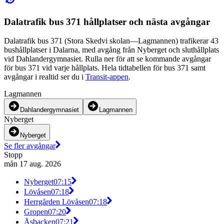
Dalatrafik bus 371 hållplatser och nästa avgångar
Dalatrafik bus 371 (Stora Skedvi skolan—Lagmannen) trafikerar 43
bushållplatser i Dalarna, med avgång från Nyberget och sluthållplats
vid Dahlandergymnasiet. Rulla ner för att se kommande avgångar
för bus 371 vid varje hållplats. Hela tidtabellen för bus 371 samt
avgångar i realtid ser du i
Transit-appen
.
Lagmannen
Dahlandergymnasiet
Lagmannen
Nyberget
Nyberget
Se fler avgångar
Stopp
mån 17 aug. 2026
Nyberget
07:15
Lövåsen
07:18
Herrgården Lövåsen
07:18
Gropen
07:20
Åsbacken
07:21