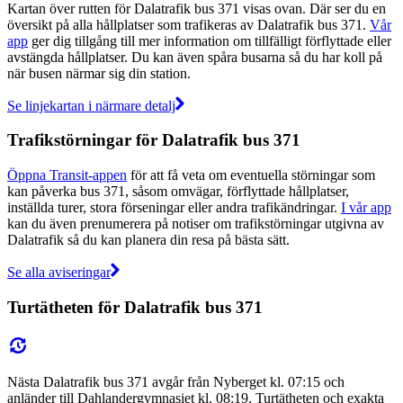
Kartan över rutten för Dalatrafik bus 371 visas ovan. Där ser du en
översikt på alla hållplatser som trafikeras av Dalatrafik bus 371.
Vår
app
ger dig tillgång till mer information om tillfälligt förflyttade eller
avstängda hållplatser. Du kan även spåra busarna så du har koll på
när busen närmar sig din station.
Se linjekartan i närmare detalj
Trafikstörningar för Dalatrafik bus 371
Öppna Transit-appen
för att få veta om eventuella störningar som
kan påverka bus 371, såsom omvägar, förflyttade hållplatser,
inställda turer, stora förseningar eller andra trafikändringar.
I vår app
kan du även prenumerera på notiser om trafikstörningar utgivna av
Dalatrafik så du kan planera din resa på bästa sätt.
Se alla aviseringar
Turtätheten för Dalatrafik bus 371
Nästa Dalatrafik bus 371 avgår från Nyberget kl. 07:15 och
anländer till Dahlandergymnasiet kl. 08:19. Turtätheten och exakta