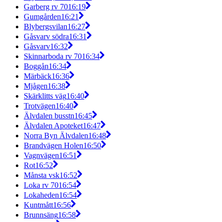
Garberg rv 70
16:19
Gumgården
16:21
Blybergsvilan
16:27
Gåsvarv södra
16:31
Gåsvarv
16:32
Skinnarboda rv 70
16:34
Boggån
16:34
Märbäck
16:36
Mjågen
16:38
Skärklitts väg
16:40
Trotvägen
16:40
Älvdalen busstn
16:45
Älvdalen Apoteket
16:47
Norra Byn Älvdalen
16:48
Brandvägen Holen
16:50
Vagnvägen
16:51
Rot
16:52
Månsta vsk
16:52
Loka rv 70
16:54
Lokaheden
16:54
Kuntmått
16:56
Brunnsäng
16:58