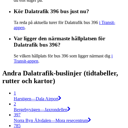
du ens stiger på.
Kör Dalatrafik 396 bus just nu?
Ta reda på aktuella turer för Dalatrafik bus 396
i Transit-
appen
.
Var ligger den närmaste hållplatsen för
Dalatrafik bus 396?
Se vilken hållplats för bus 396 som ligger närmast dig
i
Transit-appen
.
Andra Dalatrafik-buslinjer (tidtabeller,
rutter och kartor)
1
Harstigen—Dala Airport
2
Bergebyvägen—Jaxrondellen
397
Norra Byn Älvdalen—Mora resecentrum
785