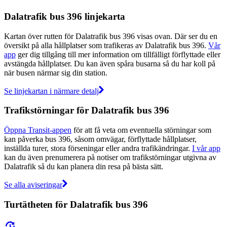
Dalatrafik bus 396 linjekarta
Kartan över rutten för Dalatrafik bus 396 visas ovan. Där ser du en
översikt på alla hållplatser som trafikeras av Dalatrafik bus 396.
Vår
app
ger dig tillgång till mer information om tillfälligt förflyttade eller
avstängda hållplatser. Du kan även spåra busarna så du har koll på
när busen närmar sig din station.
Se linjekartan i närmare detalj
Trafikstörningar för Dalatrafik bus 396
Öppna Transit-appen
för att få veta om eventuella störningar som
kan påverka bus 396, såsom omvägar, förflyttade hållplatser,
inställda turer, stora förseningar eller andra trafikändringar.
I vår app
kan du även prenumerera på notiser om trafikstörningar utgivna av
Dalatrafik så du kan planera din resa på bästa sätt.
Se alla aviseringar
Turtätheten för Dalatrafik bus 396