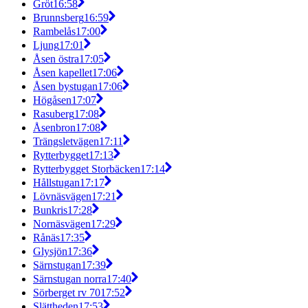
Gröt
16:58
Brunnsberg
16:59
Rambelås
17:00
Ljung
17:01
Åsen östra
17:05
Åsen kapellet
17:06
Åsen bystugan
17:06
Högåsen
17:07
Rasuberg
17:08
Åsenbron
17:08
Trängsletvägen
17:11
Rytterbygget
17:13
Rytterbygget Storbäcken
17:14
Hållstugan
17:17
Lövnäsvägen
17:21
Bunkris
17:28
Nornäsvägen
17:29
Rånäs
17:35
Glysjön
17:36
Särnstugan
17:39
Särnstugan norra
17:40
Sörberget rv 70
17:52
Slättheden
17:53