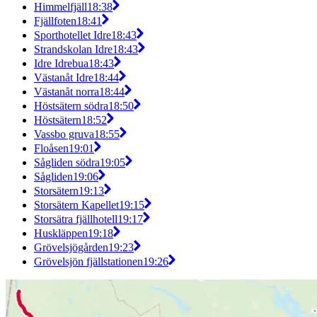
Himmelfjäll
18:38
Fjällfoten
18:41
Sporthotellet Idre
18:43
Strandskolan Idre
18:43
Idre Idrebua
18:43
Västanåt Idre
18:44
Västanåt norra
18:44
Höstsätern södra
18:50
Höstsätern
18:52
Vassbo gruva
18:55
Floåsen
19:01
Sågliden södra
19:05
Sågliden
19:06
Storsätern
19:13
Storsätern Kapellet
19:15
Storsätra fjällhotell
19:17
Huskläppen
19:18
Grövelsjögården
19:23
Grövelsjön fjällstationen
19:26