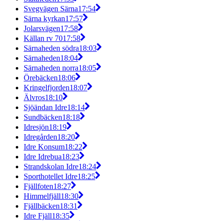
Svegvägen Särna
17:54
Särna kyrkan
17:57
Jolarsvägen
17:58
Källan rv 70
17:58
Särnaheden södra
18:03
Särnaheden
18:04
Särnaheden norra
18:05
Örebäcken
18:06
Kringelfjorden
18:07
Älvros
18:10
Sjöändan Idre
18:14
Sundbäcken
18:18
Idresjön
18:19
Idregården
18:20
Idre Konsum
18:22
Idre Idrebua
18:23
Strandskolan Idre
18:24
Sporthotellet Idre
18:25
Fjällfoten
18:27
Himmelfjäll
18:30
Fjällbäcken
18:31
Idre Fjäll
18:35