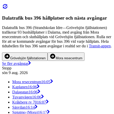
Dalatrafik bus 396 hållplatser och nästa avgångar
Dalatrafik bus 396 (Strandskolan Idre—Grövelsjön fjällstationen)
trafikerar 93 bushållplatser i Dalarna, med avgång från Mora
resecentrum och sluthållplats vid Grövelsjön fjällstationen. Rulla ner
för att se kommande avgångar för bus 396 vid varje hållplats. Hela
tidtabellen för bus 396 samt avgångar i realtid ser du i
Transit-appen
.
Grövelsjön fjällstationen
Mora resecentrum
Se fler avgångar
Stopp
sön 9 aug. 2026
Mora resecentrum
16:05
Kaplanen
16:06
Dalagatan
16:06
Tuvanvägen
16:06
Kråkberg rv 70
16:07
Säsvilan
16:14
Spjutmo (Mora)
16:17