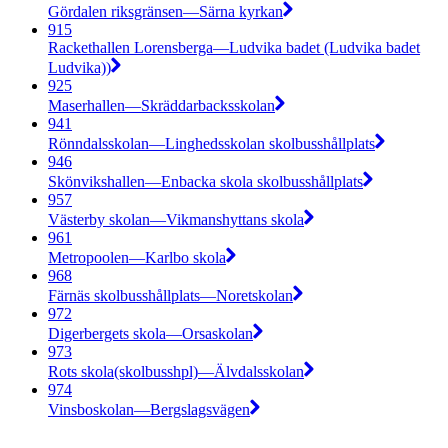
Gördalen riksgränsen—Särna kyrkan
915
Rackethallen Lorensberga—Ludvika badet (Ludvika badet
Ludvika))
925
Maserhallen—Skräddarbacksskolan
941
Rönndalsskolan—Linghedsskolan skolbusshållplats
946
Skönvikshallen—Enbacka skola skolbusshållplats
957
Västerby skolan—Vikmanshyttans skola
961
Metropoolen—Karlbo skola
968
Färnäs skolbusshållplats—Noretskolan
972
Digerbergets skola—Orsaskolan
973
Rots skola(skolbusshpl)—Älvdalsskolan
974
Vinsboskolan—Bergslagsvägen