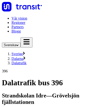
Vår vision
Regioner
Partners
Blogg
Svenska
Sverige
Dalarna
Dalatrafik
396
Dalatrafik bus 396
Strandskolan Idre—Grövelsjön
fjällstationen