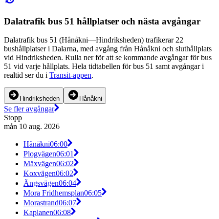
Dalatrafik bus 51 hållplatser och nästa avgångar
Dalatrafik bus 51 (Hånåkni—Hindriksheden) trafikerar 22
bushållplatser i Dalarna, med avgång från Hånåkni och sluthållplats
vid Hindriksheden. Rulla ner för att se kommande avgångar för bus
51 vid varje hållplats. Hela tidtabellen för bus 51 samt avgångar i
realtid ser du i
Transit-appen
.
Hindriksheden
Hånåkni
Se fler avgångar
Stopp
mån 10 aug. 2026
Hånåkni
06:00
Plogvägen
06:01
Mäxvägen
06:02
Koxvägen
06:02
Ängsvägen
06:04
Mora Fridhemsplan
06:05
Morastrand
06:07
Kaplanen
06:08