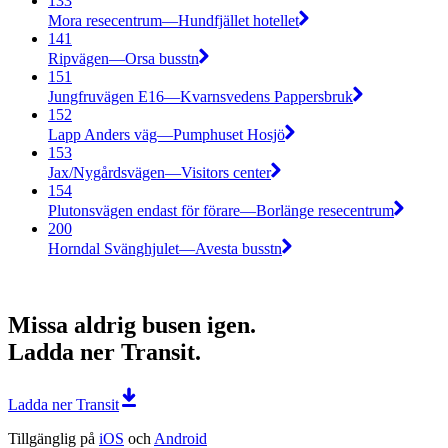
133
Mora resecentrum—Hundfjället hotellet
141
Ripvägen—Orsa busstn
151
Jungfruvägen E16—Kvarnsvedens Pappersbruk
152
Lapp Anders väg—Pumphuset Hosjö
153
Jax/Nygårdsvägen—Visitors center
154
Plutonsvägen endast för förare—Borlänge resecentrum
200
Horndal Svänghjulet—Avesta busstn
Missa aldrig busen igen.
Ladda ner Transit.
Ladda ner Transit
Tillgänglig på
iOS
och
Android