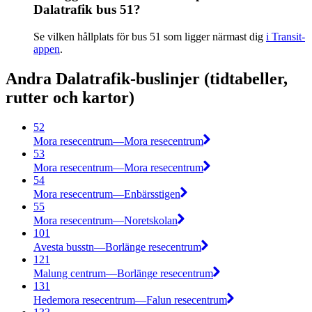
Dalatrafik bus 51?
Se vilken hållplats för bus 51 som ligger närmast dig
i Transit-
appen
.
Andra Dalatrafik-buslinjer (tidtabeller,
rutter och kartor)
52
Mora resecentrum—Mora resecentrum
53
Mora resecentrum—Mora resecentrum
54
Mora resecentrum—Enbärsstigen
55
Mora resecentrum—Noretskolan
101
Avesta busstn—Borlänge resecentrum
121
Malung centrum—Borlänge resecentrum
131
Hedemora resecentrum—Falun resecentrum