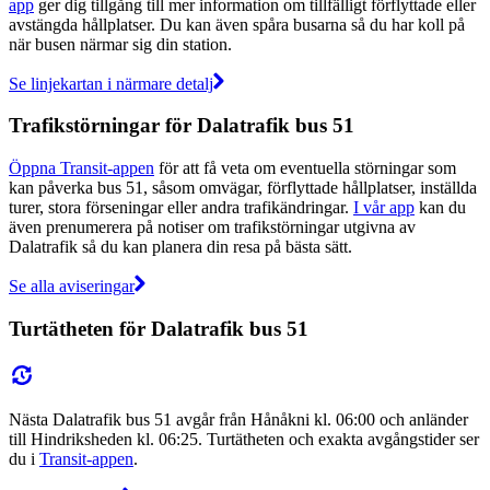
app
ger dig tillgång till mer information om tillfälligt förflyttade eller
avstängda hållplatser. Du kan även spåra busarna så du har koll på
när busen närmar sig din station.
Se linjekartan i närmare detalj
Trafikstörningar för Dalatrafik bus 51
Öppna Transit-appen
för att få veta om eventuella störningar som
kan påverka bus 51, såsom omvägar, förflyttade hållplatser, inställda
turer, stora förseningar eller andra trafikändringar.
I vår app
kan du
även prenumerera på notiser om trafikstörningar utgivna av
Dalatrafik så du kan planera din resa på bästa sätt.
Se alla aviseringar
Turtätheten för Dalatrafik bus 51
Nästa Dalatrafik bus 51 avgår från Hånåkni kl. 06:00 och anländer
till Hindriksheden kl. 06:25. Turtätheten och exakta avgångstider ser
du i
Transit-appen
.