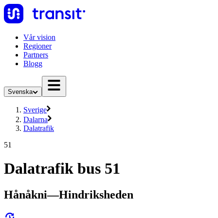
Vår vision
Regioner
Partners
Blogg
Svenska
Sverige
Dalarna
Dalatrafik
51
Dalatrafik bus 51
Hånåkni—Hindriksheden