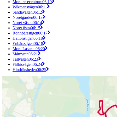
Mora resecentrum
06:10
Wikmansvägen
06:11
Sandavägen
06:12
Noretgården
06:13
Noret västra
06:14
Noret östra
06:15
Rönnbärsstigen
06:17
Hallonstigen
06:18
Enbärsstigen
06:18
Mora Lasarett
06:20
Måmyren
06:21
Tallvägen
06:23
Fällrisvägen
06:24
Hindriksheden
06:25