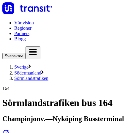
Vår vision
Regioner
Partners
Blogg
Svenska
Sverige
Södermanland
Sörmlandstrafiken
164
Sörmlandstrafiken bus 164
Champinjonv.—Nyköping Bussterminal