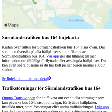
Sörmlandstrafiken bus 164 linjekarta
Kartan över rutten för Sörmlandstrafiken bus 164 visas ovan. Där
ser du en översikt på alla hållplatser som trafikeras av
Sörmlandstrafiken bus 164.
Vår app
ger dig tillgång till mer
information om tillfälligt förflyttade eller avstängda hållplatser. Du
kan även spåra busarna så du har koll på när busen närmar sig din
station.
Se linjekartan i närmare detalj
Trafikstörningar för Sörmlandstrafiken bus 164
Öppna Transit-appen
för att få veta om eventuella störningar som
kan påverka bus 164, såsom omvägar, förflyttade hållplatser,
inställda turer, stora förseningar eller andra trafikändringar.
I vår app
kan du även prenumerera på notiser om trafikstörningar utgivna av