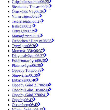
Gripsholmsparken
06:25
Stenkulla / Trosav.
06:26
Örnskölds Väg
06:26
Vintervägen
06:26
Tegnérsgatan
06:27
Isaksdal
06:27
Ortvägen
06:29
Mariagården
06:30
Oxbacken / Hargsv.
06:35
Tygvägen
06:36
Mommas Väg
06:37
Diagonalvägen
06:37
Eskilstunavägen
06:38
Platensvägen
06:38
Oppeby Torg
06:39
Sturevägen
06:39
Ekbacken
06:40
Oppeby Gård 217
06:40
Oppeby Gård 105
06:40
Oppeby Gård 27
06:41
Oppeby
06:42
Oscarsberg
06:42
Vårdc. Åsidan
06:45