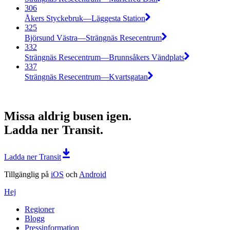
306
Åkers Styckebruk—Läggesta Station
325
Björsund Västra—Strängnäs Resecentrum
332
Strängnäs Resecentrum—Brunnsåkers Vändplats
337
Strängnäs Resecentrum—Kvartsgatan
Missa aldrig busen igen.
Ladda ner Transit.
Ladda ner Transit
Tillgänglig på
iOS
och
Android
Hej
Regioner
Blogg
Pressinformation