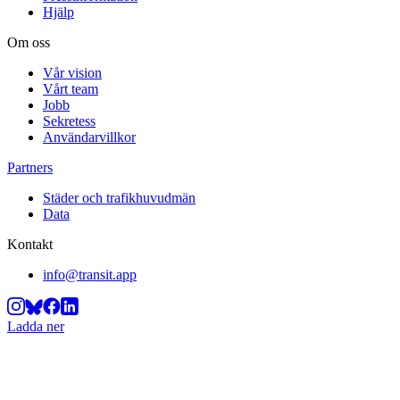
Hjälp
Om oss
Vår vision
Vårt team
Jobb
Sekretess
Användarvillkor
Partners
Städer och trafikhuvudmän
Data
Kontakt
info@transit.app
Ladda ner