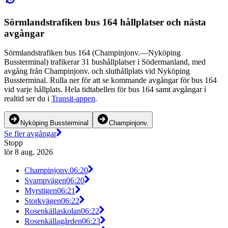
Sörmlandstrafiken bus 164 hållplatser och nästa
avgångar
Sörmlandstrafiken bus 164 (Champinjonv.—Nyköping
Bussterminal) trafikerar 31 bushållplatser i Södermanland, med
avgång från Champinjonv. och sluthållplats vid Nyköping
Bussterminal. Rulla ner för att se kommande avgångar för bus 164
vid varje hållplats. Hela tidtabellen för bus 164 samt avgångar i
realtid ser du i
Transit-appen
.
Nyköping Bussterminal
Champinjonv.
Se fler avgångar
Stopp
lör 8 aug. 2026
Champinjonv.
06:20
Svampvägen
06:20
Myrstigen
06:21
Storkvägen
06:22
Rosenkällaskolan
06:22
Rosenkällagården
06:23