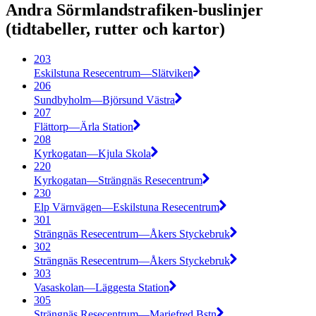
Andra Sörmlandstrafiken-buslinjer
(tidtabeller, rutter och kartor)
203
Eskilstuna Resecentrum—Slätviken
206
Sundbyholm—Björsund Västra
207
Flättorp—Ärla Station
208
Kyrkogatan—Kjula Skola
220
Kyrkogatan—Strängnäs Resecentrum
230
Elp Värnvägen—Eskilstuna Resecentrum
301
Strängnäs Resecentrum—Åkers Styckebruk
302
Strängnäs Resecentrum—Åkers Styckebruk
303
Vasaskolan—Läggesta Station
305
Strängnäs Resecentrum—Mariefred Bstn