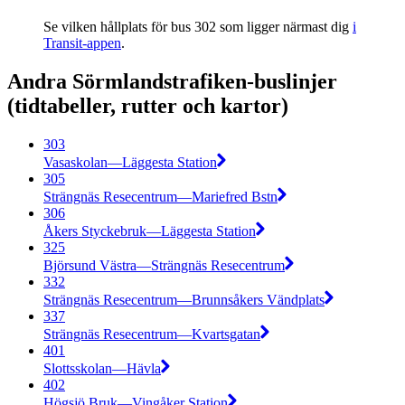
Se vilken hållplats för bus 302 som ligger närmast dig
i
Transit-appen
.
Andra Sörmlandstrafiken-buslinjer
(tidtabeller, rutter och kartor)
303
Vasaskolan—Läggesta Station
305
Strängnäs Resecentrum—Mariefred Bstn
306
Åkers Styckebruk—Läggesta Station
325
Björsund Västra—Strängnäs Resecentrum
332
Strängnäs Resecentrum—Brunnsåkers Vändplats
337
Strängnäs Resecentrum—Kvartsgatan
401
Slottsskolan—Hävla
402
Högsjö Bruk—Vingåker Station