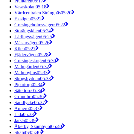
Präntaren
05:17
Vasaskolan
05:18
Vårdcentralen Strängnäs
05:20
Ekstigen
05:22
Gorsingeholmsvägen
05:22
Storängskilen
05:24
Lärlingsvägen
05:25
Mästarvägen
05:26
Kilen
05:27
Fjädervägen
05:28
Gorsingeskogen
05:30
Malmgården
05:32
Malmbyhus
05:33
Skogshyddan
05:33
Pipartorp
05:34
Sätertorp
05:34
Grundbro
05:36
Sandlycke
05:37
Annero
05:37
Lida
05:38
Järsta
05:39
Åkerby, Skämbylöt
05:40
Skämby
05:40