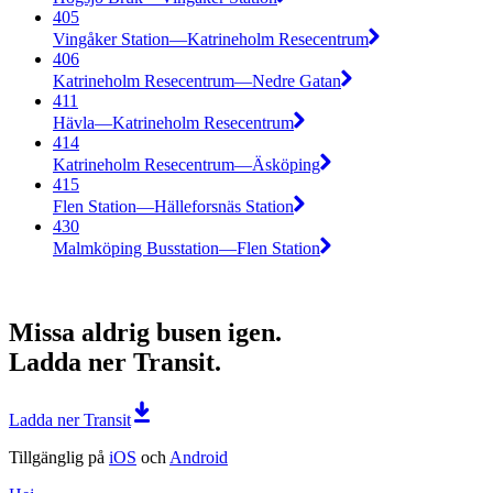
405
Vingåker Station—Katrineholm Resecentrum
406
Katrineholm Resecentrum—Nedre Gatan
411
Hävla—Katrineholm Resecentrum
414
Katrineholm Resecentrum—Äsköping
415
Flen Station—Hälleforsnäs Station
430
Malmköping Busstation—Flen Station
Missa aldrig busen igen.
Ladda ner Transit.
Ladda ner Transit
Tillgänglig på
iOS
och
Android