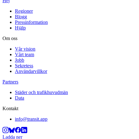
Hej
Regioner
Blogg
Pressinformation
Hjälp
Om oss
Vår vision
Vårt team
Jobb
Sekretess
Användarvillkor
Partners
Städer och trafikhuvudmän
Data
Kontakt
info@transit.app
Ladda ner