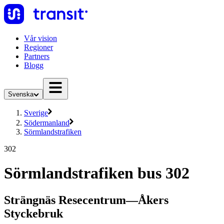
Vår vision
Regioner
Partners
Blogg
Svenska
Sverige
Södermanland
Sörmlandstrafiken
302
Sörmlandstrafiken bus 302
Strängnäs Resecentrum—Åkers
Styckebruk