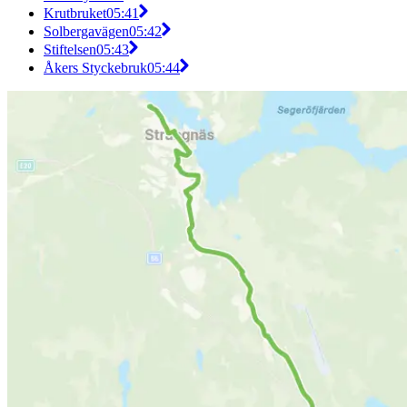
Krutbruket
05:41
Solbergavägen
05:42
Stiftelsen
05:43
Åkers Styckebruk
05:44