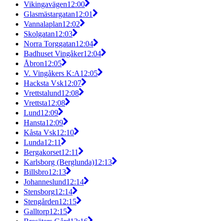
Vikingavägen
12:00
Glasmästargatan
12:01
Vannalaplan
12:02
Skolgatan
12:03
Norra Torggatan
12:04
Badhuset Vingåker
12:04
Åbron
12:05
V. Vingåkers K:A
12:05
Hacksta Vsk
12:07
Vrettstalund
12:08
Vrettsta
12:08
Lund
12:09
Hansta
12:09
Kåsta Vsk
12:10
Lunda
12:11
Bergakorset
12:11
Karlsborg (Berglunda)
12:13
Billsbro
12:13
Johanneslund
12:14
Stensborg
12:14
Stengården
12:15
Galltorp
12:15