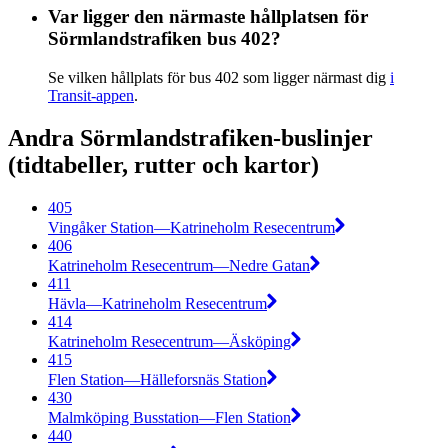
Var ligger den närmaste hållplatsen för
Sörmlandstrafiken bus 402?
Se vilken hållplats för bus 402 som ligger närmast dig
i
Transit-appen
.
Andra Sörmlandstrafiken-buslinjer
(tidtabeller, rutter och kartor)
405
Vingåker Station—Katrineholm Resecentrum
406
Katrineholm Resecentrum—Nedre Gatan
411
Hävla—Katrineholm Resecentrum
414
Katrineholm Resecentrum—Äsköping
415
Flen Station—Hälleforsnäs Station
430
Malmköping Busstation—Flen Station
440