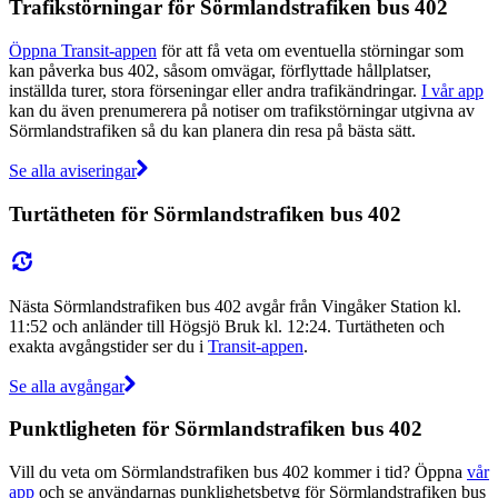
Trafikstörningar för Sörmlandstrafiken bus 402
Öppna Transit-appen
för att få veta om eventuella störningar som
kan påverka bus 402, såsom omvägar, förflyttade hållplatser,
inställda turer, stora förseningar eller andra trafikändringar.
I vår app
kan du även prenumerera på notiser om trafikstörningar utgivna av
Sörmlandstrafiken så du kan planera din resa på bästa sätt.
Se alla aviseringar
Turtätheten för Sörmlandstrafiken bus 402
Nästa Sörmlandstrafiken bus 402 avgår från Vingåker Station kl.
11:52 och anländer till Högsjö Bruk kl. 12:24. Turtätheten och
exakta avgångstider ser du i
Transit-appen
.
Se alla avgångar
Punktligheten för Sörmlandstrafiken bus 402
Vill du veta om Sörmlandstrafiken bus 402 kommer i tid? Öppna
vår
app
och se användarnas punklighetsbetyg för Sörmlandstrafiken bus