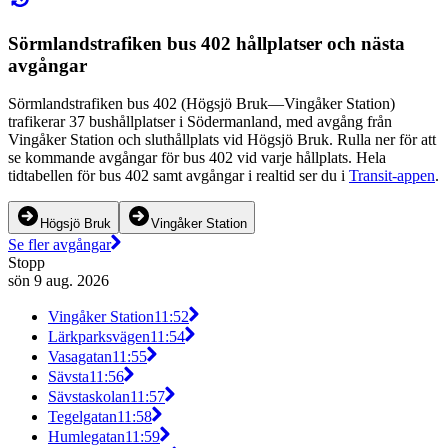
Sörmlandstrafiken bus 402 hållplatser och nästa
avgångar
Sörmlandstrafiken bus 402 (Högsjö Bruk—Vingåker Station)
trafikerar 37 bushållplatser i Södermanland, med avgång från
Vingåker Station och sluthållplats vid Högsjö Bruk. Rulla ner för att
se kommande avgångar för bus 402 vid varje hållplats. Hela
tidtabellen för bus 402 samt avgångar i realtid ser du i
Transit-appen
.
Högsjö Bruk
Vingåker Station
Se fler avgångar
Stopp
sön 9 aug. 2026
Vingåker Station
11:52
Lärkparksvägen
11:54
Vasagatan
11:55
Sävsta
11:56
Sävstaskolan
11:57
Tegelgatan
11:58
Humlegatan
11:59