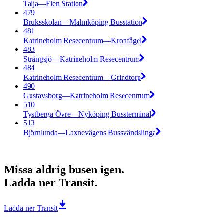
Talja—Flen Station
479
Bruksskolan—Malmköping Busstation
481
Katrineholm Resecentrum—Kronfågel
483
Strångsjö—Katrineholm Resecentrum
484
Katrineholm Resecentrum—Grindtorp
490
Gustavsborg—Katrineholm Resecentrum
510
Tystberga Övre—Nyköping Bussterminal
513
Björnlunda—Laxnevägens Bussvändslinga
Missa aldrig busen igen.
Ladda ner Transit.
Ladda ner Transit