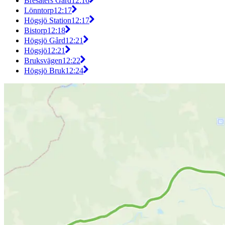
Bresäters Gård
12:16
Lönntorp
12:17
Högsjö Station
12:17
Bistorp
12:18
Högsjö Gård
12:21
Högsjö
12:21
Bruksvägen
12:22
Högsjö Bruk
12:24