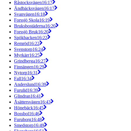
Råstocksvägen
16:17
Ändbäcksvägen
16:17
Svanvägen
16:18
Forssjö Skola
16:19
Bruksbostäderna
16:20
Forssjö Bruk
16:20
Spökbacken
16:22
Remröd
16:22
Svenstorp
16:24
Myrkärr
16:25
Grindberga
16:27
Finnängen
16:29
Nytorp
16:31
Fall
16:34
Anderslund
16:39
Furulid
16:39
Glindran
16:41
Åsättersvägen
16:43
Hönebäck
16:45
Bossbol
16:46
Furuborg
16:48
Smedstorp
16:49