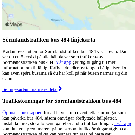
Sörmlandstrafiken bus 484 linjekarta
Kartan över rutten för Sörmlandstrafiken bus 484 visas ovan. Där
ser du en översikt på alla hållplatser som trafikeras av
Sörmlandstrafiken bus 484.
Vår app
ger dig tillgång till mer
information om tillfälligt förflyttade eller avstängda hållplatser. Du
kan även spåra busarna så du har koll på när busen närmar sig din
station.
Se linjekartan i närmare detalj
Trafikstörningar för Sörmlandstrafiken bus 484
Öppna Transit-appen
för att få veta om eventuella störningar som
kan påverka bus 484, såsom omvägar, förflyttade hållplatser,
inställda turer, stora förseningar eller andra trafikändringar.
I vår app
kan du även prenumerera på notiser om trafikstörningar utgivna av
Sörmlandstrafiken så du kan planera din resa på bästa sätt.