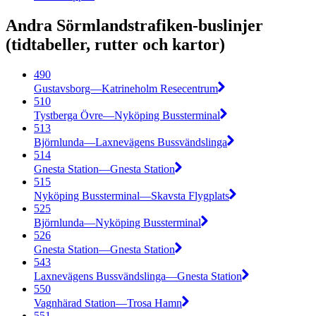
Andra Sörmlandstrafiken-buslinjer
(tidtabeller, rutter och kartor)
490
Gustavsborg—Katrineholm Resecentrum
510
Tystberga Övre—Nyköping Bussterminal
513
Björnlunda—Laxnevägens Bussvändslinga
514
Gnesta Station—Gnesta Station
515
Nyköping Bussterminal—Skavsta Flygplats
525
Björnlunda—Nyköping Bussterminal
526
Gnesta Station—Gnesta Station
543
Laxnevägens Bussvändslinga—Gnesta Station
550
Vagnhärad Station—Trosa Hamn
551