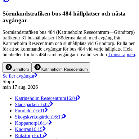
Sörmlandstrafiken bus 484 hållplatser och nästa
avgångar
Sörmlandstrafiken bus 484 (Katrineholm Resecentrum—Grindtorp)
trafikerar 31 bushållplatser i Södermanland, med avgång från
Katrineholm Resecentrum och sluthållplats vid Grindtorp. Rulla ner
för att se kommande avgångar för bus 484 vid varje hållplats. Hela
tidtabellen för bus 484 samt avgångar i realtid ser du i
Transit-appen
.
Grindtorp
Katrineholm Resecentrum
Se fler avgångar
Stopp
mån 17 aug. 2026
Katrineholm Resecentrum
16:04
Stadsparken
16:07
Furuliden
16:11
Skogskyrkogården
16:13
Koppartorp
16:14
Knorran
16:15
Rökstorp
16:15