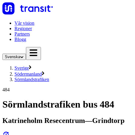
Vår vision
Regioner
Partners
Blogg
Svenska
Sverige
Södermanland
Sörmlandstrafiken
484
Sörmlandstrafiken bus 484
Katrineholm Resecentrum—Grindtorp