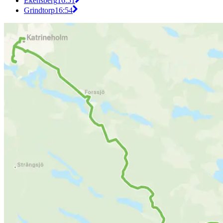
Ekensberg
16:51
Grindtorp
16:54