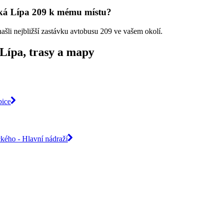
ská Lípa 209 k mému místu?
našli nejbližší zastávku avtobusu 209 ve vašem okolí.
Lípa, trasy a mapy
bice
ckého - Hlavní nádraží