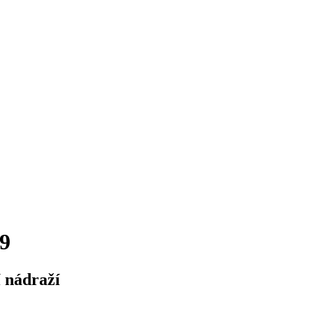
9
í nádraží