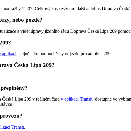
vní nádraží v 12:07. Celkový čas cesty pro další autobus Doprava Česká
brzy, nebo pozdě?
ktualizace a vidět úpravy jízdního řádu Doprava Česká Lípa 209 pomoc
 209?
v aplikaci
, stejně jako budoucí časy odjezdu pro autobus 209.
oprava Česká Lípa 209?
 přeplněný?
va Česká Lípa 209 v reálném čase
v aplikaci Transit
(dostupné ve vybran
astávku.
 provozu?
likaci Transit
.