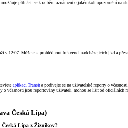
umožňuje přihlásit se k odběru oznámení o jakémkoli upozornění na s
aží v 12:07. Můžete si prohlédnout frekvenci nadcházejících jízd a pře
tevřete
aplikaci Transit
a podívejte se na uživatelské reporty o včasnosti
iky o včasnosti jsou reportovány uživateli, mohou se lišit od oficiálníc
rava Česká Lípa)
a Česká Lípa z Žizníkov?