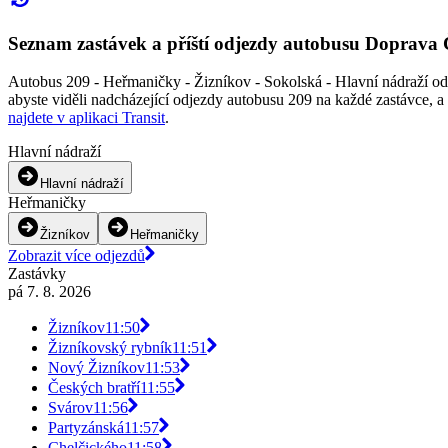
Seznam zastávek a příští odjezdy autobusu Doprava
Autobus 209 - Heřmaničky - Žizníkov - Sokolská - Hlavní nádraží od 
abyste viděli nadcházející odjezdy autobusu 209 na každé zastávce, 
najdete v aplikaci Transit
.
Hlavní nádraží
Hlavní nádraží
Heřmaničky
Žizníkov
Heřmaničky
Zobrazit více odjezdů
Zastávky
pá 7. 8. 2026
Žizníkov
11:50
Žizníkovský rybník
11:51
Nový Žizníkov
11:53
Českých bratří
11:55
Svárov
11:56
Partyzánská
11:57
Chelčického
11:58