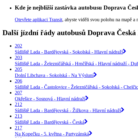
Kde je nejbližší zastávka autobusu Doprava Če
Otevřete aplikaci Transit
, abyste viděli svou polohu na mapě a 
Další jízdní řády autobusů Doprava Česká 
202
Sídliště Lada - Bardějovská - Sokolská - Hlavní nádraží
203
Sídliště Lada - Železničářská - Hrnčířská - Hlavní nádraží - Du
205
Dolní Libchava - Sokolská - Na Výsluní
206
Sídliště Lada - Častolovice - Železničářská - Sokolská - Chelči
207
Okřešice - Sosnová - Hlavní nádraží
212
Sídliště Lada - Bardějovská - Žižkova - Hlavní nádraží
213
Sídliště Lada - Bardějovská - Česká
217
Na Kopečku - 5. května - Partyzánská