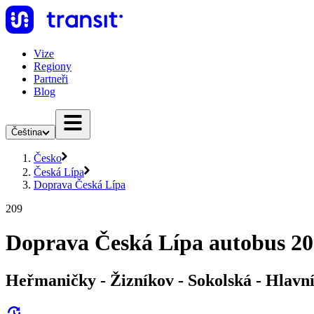
Vize
Regiony
Partneři
Blog
Čeština
Česko
Česká Lípa
Doprava Česká Lípa
209
Doprava Česká Lípa autobus 20
Heřmaničky - Žizníkov - Sokolská - Hlavn