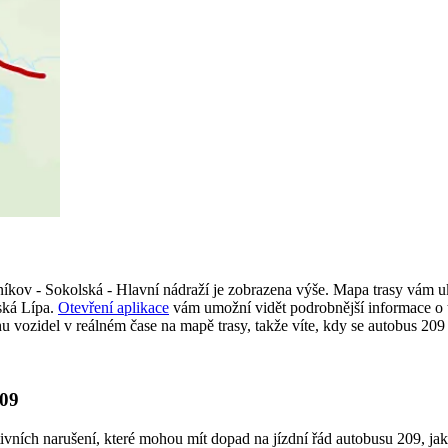
ov - Sokolská - Hlavní nádraží je zobrazena výše. Mapa trasy vám uk
ská Lípa.
Otevření aplikace
vám umožní vidět podrobnější informace o t
 vozidel v reálném čase na mapě trasy, takže víte, kdy se autobus 209 b
209
ktivních narušení, které mohou mít dopad na jízdní řád autobusu 209, ja