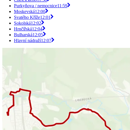
Purkyňova / nemocnice
11:59
Moskevská
12:00
Svatého Kříže
12:01
Sokolská
12:02
Hrnčířská
12:04
Bulharská
12:05
Hlavní nádraží
12:07