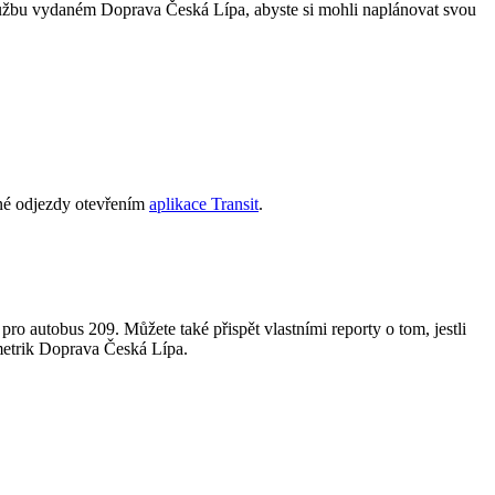
lužbu vydaném Doprava Česká Lípa, abyste si mohli naplánovat svou
sné odjezdy otevřením
aplikace Transit
.
 pro autobus 209. Můžete také přispět vlastními reporty o tom, jestli
h metrik Doprava Česká Lípa.