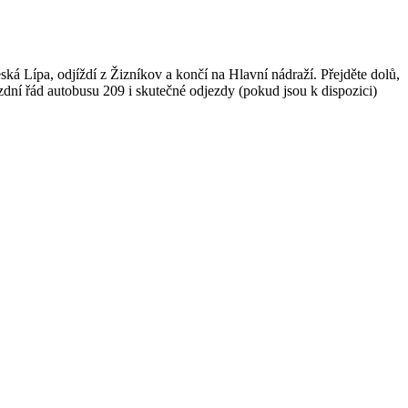
á Lípa, odjíždí z Žizníkov a končí na Hlavní nádraží. Přejděte dolů,
dní řád autobusu 209 i skutečné odjezdy (pokud jsou k dispozici)