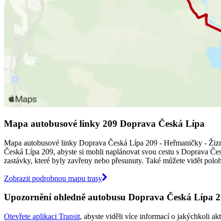
Mapa autobusové linky 209 Doprava Česká Lípa
Mapa autobusové linky Doprava Česká Lípa 209 - Heřmaničky - Žizník
Česká Lípa 209, abyste si mohli naplánovat svou cestu s Doprava Če
zastávky, které byly zavřeny nebo přesunuty. Také můžete vidět polohu
Zobrazit podrobnou mapu trasy
Upozornění ohledně autobusu Doprava Česká Lípa 
Otevřete aplikaci Transit
, abyste viděli více informací o jakýchkoli a