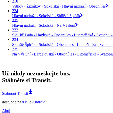
218
Vítkov - Žizníkov - Sokolská - Hlavní nádraží - Obecní les
224
Hlavní nádraží - Sokolská - Sídliště Špičák
225
Hlavní nádraží - Sokolská - Na Výsluní
232
Sídliště Lada - Havířská - Obecní les - Litoměřická - Svatoplu
234
Sídliště Špičák - Sokolská - Obecní les - Litoměřická - Svatop
235
Na Výsluní - Bardějovská - Obecní les - Litoměřická - Svatop
Už nikdy nezmeškejte bus.
Stáhněte si Transit.
Stáhnout Transit
dostupné na
iOS
a
Android
Ahoj