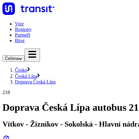
Vize
Regiony
Partneři
Blog
Čeština
Česko
Česká Lípa
Doprava Česká Lípa
218
Doprava Česká Lípa autobus 21
Vítkov - Žizníkov - Sokolská - Hlavní nádra