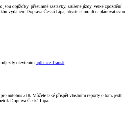
ko jsou objížďky, přesunuté zastávky, zrušené jízdy, velké zpoždění
lužbu vydaném Doprava Česká Lípa, abyste si mohli naplánovat svou
né odjezdy otevřením
aplikace Transit
.
 pro autobus 218. Můžete také přispět vlastními reporty o tom, jestli
h metrik Doprava Česká Lípa.