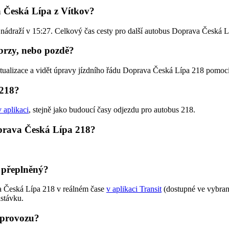
a Česká Lípa z Vítkov?
í nádraží v 15:27. Celkový čas cesty pro další autobus Doprava Česká L
brzy, nebo pozdě?
ktualizace a vidět úpravy jízdního řádu Doprava Česká Lípa 218 pomoc
 218?
v aplikaci
, stejně jako budoucí časy odjezdu pro autobus 218.
oprava Česká Lípa 218?
 přeplněný?
va Česká Lípa 218 v reálném čase
v aplikaci Transit
(dostupné ve vybran
astávku.
 provozu?