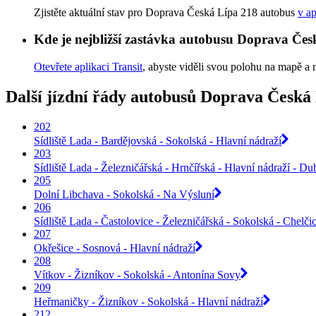
Zjistěte aktuální stav pro Doprava Česká Lípa 218 autobus
v ap
Kde je nejbližší zastávka autobusu Doprava Če
Otevřete aplikaci Transit
, abyste viděli svou polohu na mapě a 
Další jízdní řády autobusů Doprava Česká 
202
Sídliště Lada - Bardějovská - Sokolská - Hlavní nádraží
203
Sídliště Lada - Železničářská - Hrnčířská - Hlavní nádraží - Du
205
Dolní Libchava - Sokolská - Na Výsluní
206
Sídliště Lada - Častolovice - Železničářská - Sokolská - Chelči
207
Okřešice - Sosnová - Hlavní nádraží
208
Vítkov - Žizníkov - Sokolská - Antonína Sovy
209
Heřmaničky - Žizníkov - Sokolská - Hlavní nádraží
212