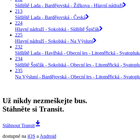
Sídliště Lada - Bardějovská - Žižkova - Hlavní nádraží
213
Sídliště Lada - Bardějovská - Česká
224
Hlavní nádraží - Sokolská - Sídliště Špičák
225
Hlavní nádraží - Sokolská - Na Výsluní
232
Sídliště Lada - Havířská - Obecní les - Litoměřická - Svatoplu
234
Sídliště Špičák - Sokolská - Obecní les - Litoměřická - Svatop
235
Na Výsluní - Bardějovská - Obecní les - Litoměřická - Svatop
Už nikdy nezmeškejte bus.
Stáhněte si Transit.
Stáhnout Transit
dostupné na
iOS
a
Android