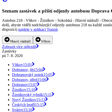
Seznam zastávek a příští odjezdy autobusu Doprava
Autobus 218 - Vítkov - Žizníkov - Sokolská - Hlavní nádraží - Obecn
dolů, abyste viděli nadcházející odjezdy autobusu 218 na každé zast
dispozici)
najdete v aplikaci Transit
.
Hlavní nádraží
Vítkov
Zobrazit více odjezdů
Zastávky
pá 7. 8. 2026
Vítkov
15:01
Dobranov, jih
15:04
Dobranovský potok
15:05
Dobranov, střed
15:06
Dobranov
15:07
Žizníkov
15:10
Žizníkovský rybník
15:11
Nový Žizníkov
15:13
Českých bratří
15:15
Svárov
15:16