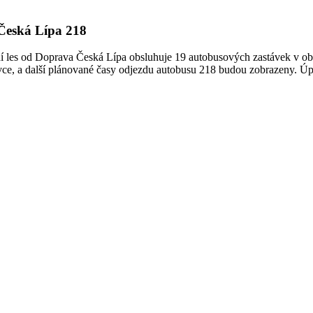
 Česká Lípa 218
í les od Doprava Česká Lípa obsluhuje 19 autobusových zastávek v obla
ávce, a další plánované časy odjezdu autobusu 218 budou zobrazeny. Úp