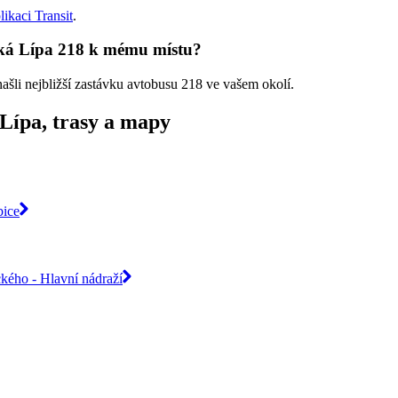
likaci Transit
.
ská Lípa 218 k mému místu?
našli nejbližší zastávku avtobusu 218 ve vašem okolí.
Lípa, trasy a mapy
bice
ckého - Hlavní nádraží