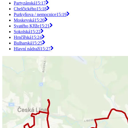
Partyzánská
15:17
Chelčického
15:18
Purkyňova / nemocnice
15:19
Moskevská
15:20
Svatého Kříže
15:21
Sokolská
15:22
Hrnčířská
15:24
Bulharská
15:25
Hlavní nádraží
15:27