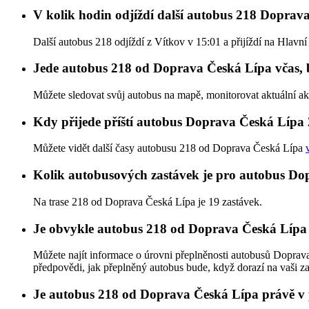
V kolik hodin odjíždí další autobus 218 Doprav
Další autobus 218 odjíždí z Vítkov v 15:01 a přijíždí na Hlavn
Jede autobus 218 od Doprava Česká Lípa včas, 
Můžete sledovat svůj autobus na mapě, monitorovat aktuální a
Kdy přijede příští autobus Doprava Česká Lípa
Můžete vidět další časy autobusu 218 od Doprava Česká Lípa
Kolik autobusových zastávek je pro autobus D
Na trase 218 od Doprava Česká Lípa je 19 zastávek.
Je obvykle autobus 218 od Doprava Česká Lípa
Můžete najít informace o úrovni přeplněnosti autobusů Dopra
předpovědi, jak přeplněný autobus bude, když dorazí na vaši z
Je autobus 218 od Doprava Česká Lípa právě v