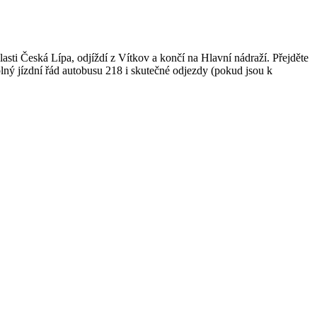
sti Česká Lípa, odjíždí z Vítkov a končí na Hlavní nádraží. Přejděte
lný jízdní řád autobusu 218 i skutečné odjezdy (pokud jsou k