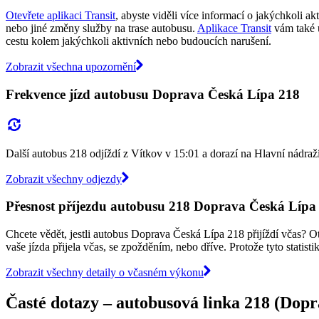
Otevřete aplikaci Transit
, abyste viděli více informací o jakýchkoli a
nebo jiné změny služby na trase autobusu.
Aplikace Transit
vám také 
cestu kolem jakýchkoli aktivních nebo budoucích narušení.
Zobrazit všechna upozornění
Frekvence jízd autobusu Doprava Česká Lípa 218
Další autobus 218 odjíždí z Vítkov v 15:01 a dorazí na Hlavní nádraž
Zobrazit všechny odjezdy
Přesnost příjezdu autobusu 218 Doprava Česká Lípa
Chcete vědět, jestli autobus Doprava Česká Lípa 218 přijíždí včas? O
vaše jízda přijela včas, se zpožděním, nebo dříve. Protože tyto statist
Zobrazit všechny detaily o včasném výkonu
Časté dotazy – autobusová linka 218 (Dop