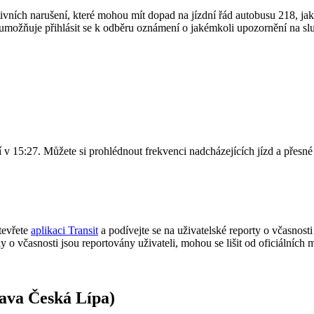
ktivních narušení, které mohou mít dopad na jízdní řád autobusu 218, ja
umožňuje přihlásit se k odběru oznámení o jakémkoli upozornění na s
í v 15:27. Můžete si prohlédnout frekvenci nadcházejících jízd a přes
tevřete
aplikaci Transit
a podívejte se na uživatelské reporty o včasnosti
iky o včasnosti jsou reportovány uživateli, mohou se lišit od oficiálníc
rava Česká Lípa)