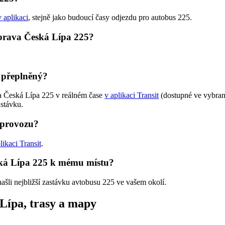
v aplikaci
, stejně jako budoucí časy odjezdu pro autobus 225.
oprava Česká Lípa 225?
 přeplněný?
va Česká Lípa 225 v reálném čase
v aplikaci Transit
(dostupné ve vybran
astávku.
 provozu?
likaci Transit
.
ská Lípa 225 k mému místu?
našli nejbližší zastávku avtobusu 225 ve vašem okolí.
Lípa, trasy a mapy