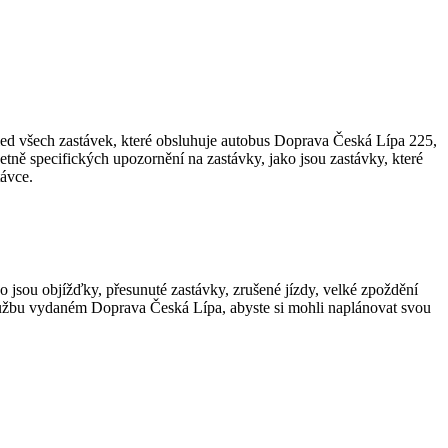
ed všech zastávek, které obsluhuje autobus Doprava Česká Lípa 225,
tně specifických upozornění na zastávky, jako jsou zastávky, které
távce.
ko jsou objížďky, přesunuté zastávky, zrušené jízdy, velké zpoždění
lužbu vydaném Doprava Česká Lípa, abyste si mohli naplánovat svou