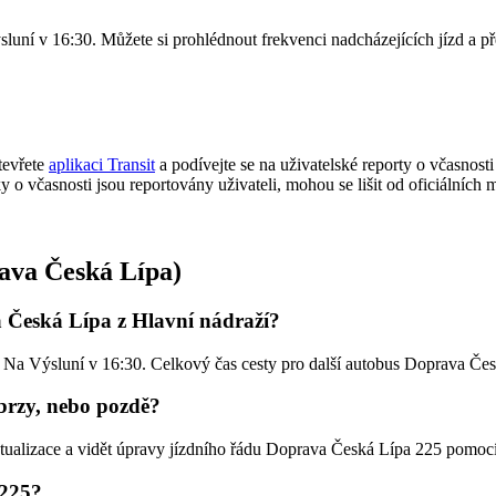
sluní v 16:30. Můžete si prohlédnout frekvenci nadcházejících jízd a 
tevřete
aplikaci Transit
a podívejte se na uživatelské reporty o včasnosti
iky o včasnosti jsou reportovány uživateli, mohou se lišit od oficiálníc
rava Česká Lípa)
a Česká Lípa z Hlavní nádraží?
na Na Výsluní v 16:30. Celkový čas cesty pro další autobus Doprava Če
brzy, nebo pozdě?
ktualizace a vidět úpravy jízdního řádu Doprava Česká Lípa 225 pomoc
 225?