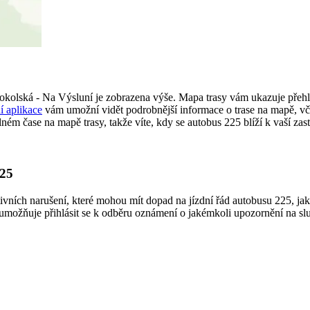
kolská - Na Výsluní je zobrazena výše. Mapa trasy vám ukazuje přehl
í aplikace
vám umožní vidět podrobnější informace o trase na mapě, vče
ém čase na mapě trasy, takže víte, kdy se autobus 225 blíží k vaší zas
225
ktivních narušení, které mohou mít dopad na jízdní řád autobusu 225, ja
umožňuje přihlásit se k odběru oznámení o jakémkoli upozornění na s