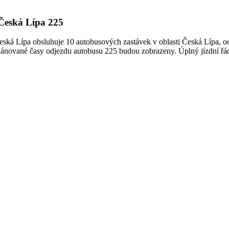
 Česká Lípa 225
ká Lípa obsluhuje 10 autobusových zastávek v oblasti Česká Lípa, odjí
 plánované časy odjezdu autobusu 225 budou zobrazeny. Úplný jízdní řá