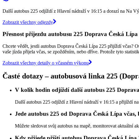
Další autobus 225 odjíždí z Hlavní nádraží v 16:15 a dorazí na Na Vý
Zobrazit všechny odjezdy
Přesnost příjezdu autobusu 225 Doprava Česká Lípa
Chcete vědět, jestli autobus Doprava Česká Lípa 225 přijíždí včas? O
vaše jízda přijela včas, se zpožděním, nebo dříve. Protože tyto statist
Zobrazit všechny detaily o včasném výkonu
Časté dotazy – autobusová linka 225 (Dop
V kolik hodin odjíždí další autobus 225 Doprav
Další autobus 225 odjíždí z Hlavní nádraží v 16:15 a přijíždí 
Jede autobus 225 od Doprava Česká Lípa včas, 
Můžete sledovat svůj autobus na mapě, monitorovat aktuální a
Kdy přijede příští autobus Doprava Česká Lípa