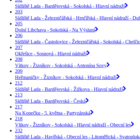
Sídliště Lada - Bardějovská - Sokolská - Hlavní nádraží
203
Sídliště Lada - Železničářská - Hrnčířská - Hlavní nádraží - Du
205
Dolní Libchava - Sokolská - Na Výsluní
206
Sídliště Lada - Častolovice - Železničářská - Sokolská - Chelči
207
Okřešice - Sosnová - Hlavní nádraží
208
Vítkov - Žizníkov - Sokolská - Antonína Sovy
209
Heřmaničky - Žizníkov - Sokolská - Hlavní nádraží
212
Sídliště Lada - Bardějovská - Žižkova - Hlavní nádraží
213
Sídliště Lada - Bardějovská - Česká
217
Na Kopečku - 5. května - Partyzánská
218
Vítkov - Žizníkov - Sokolská - Hlavní nádraží - Obecní les
232
Sídliště Lada - Havířská - Obecní les - Litoměřická - Svatoplu