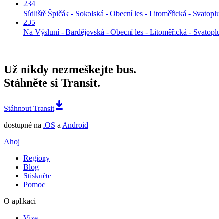
234
Sídliště Špičák - Sokolská - Obecní les - Litoměřická - Svatop
235
Na Výsluní - Bardějovská - Obecní les - Litoměřická - Svatop
Už nikdy nezmeškejte bus.
Stáhněte si Transit.
Stáhnout Transit
dostupné na
iOS
a
Android
Ahoj
Regiony
Blog
Stiskněte
Pomoc
O aplikaci
Vize