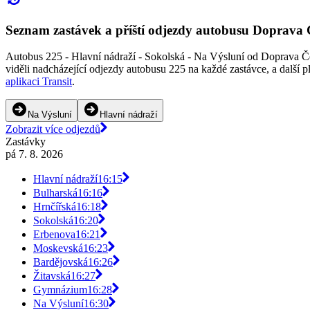
Seznam zastávek a příští odjezdy autobusu Doprava
Autobus 225 - Hlavní nádraží - Sokolská - Na Výsluní od Doprava Čes
viděli nadcházející odjezdy autobusu 225 na každé zastávce, a další
aplikaci Transit
.
Na Výsluní
Hlavní nádraží
Zobrazit více odjezdů
Zastávky
pá 7. 8. 2026
Hlavní nádraží
16:15
Bulharská
16:16
Hrnčířská
16:18
Sokolská
16:20
Erbenova
16:21
Moskevská
16:23
Bardějovská
16:26
Žitavská
16:27
Gymnázium
16:28
Na Výsluní
16:30