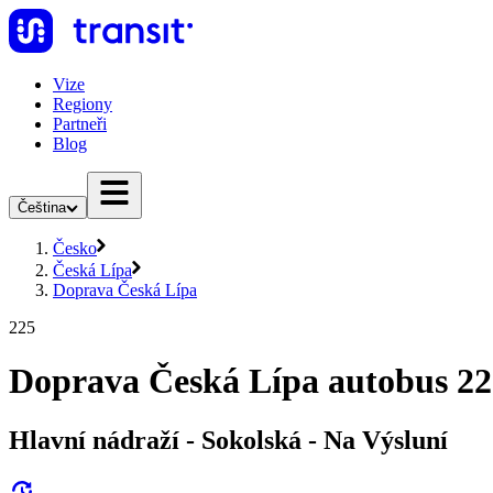
Vize
Regiony
Partneři
Blog
Čeština
Česko
Česká Lípa
Doprava Česká Lípa
225
Doprava Česká Lípa autobus 22
Hlavní nádraží - Sokolská - Na Výsluní