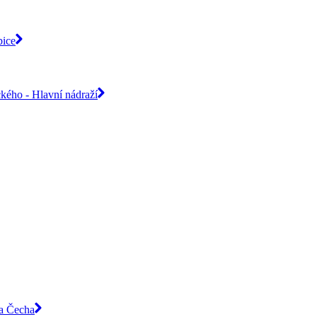
bice
ckého - Hlavní nádraží
ka Čecha