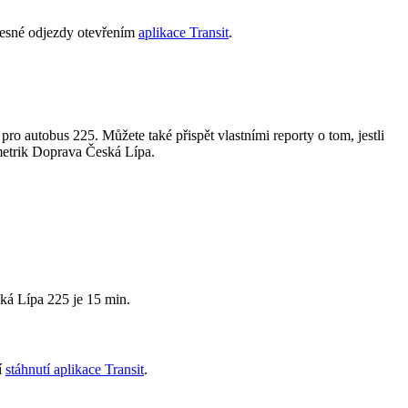
přesné odjezdy otevřením
aplikace Transit
.
 pro autobus 225. Můžete také přispět vlastními reporty o tom, jestli
h metrik Doprava Česká Lípa.
ská Lípa 225 je 15 min.
í
stáhnutí aplikace Transit
.