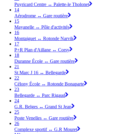
Puyricard Centre ↔ Palette-le Tholonet
14
Aérodrome ↔ Gare routière
15
Mayanelle ↔ Pôle d'activités
16
Montaiguet ↔ Rotonde Narvik
17
P+R Plan d'Aillane ↔ Corsy
18
Duranne École ↔ Gare routière
21
St Marc J 16 ↔ Bellegarde
22
Célony École ↔ Rotonde Bonaparte
23
Bellegarde ↔ Parc Rigaud
24
G.R. Belges ↔ Grand St Jean
25
Poste Venelles ↔ Gare routière
26
Complexe sportif ↔ G.R Mouret