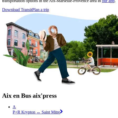
transportation options in the Aix-Marseille-Provence area in
our app
.
Download Transit
Plan a trip
Aix en Bus aix'press
A
P+R Krypton ↔ Saint Mitre