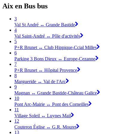
Aix en Bus bus
3
Val St André ↔ Grande Bastide
4
Val Saint-André ↔ Pôle d'activités
5
P+R Brunet ↔ Club Hippique-Ccial Milles
6
Parking 3 Bons Dieux ↔ Europe-Cezanne
7
P+R Brunet ↔ Hôpital Provence
8
Margueride ↔ Val de l'Arc
9
Magnan ↔ Grande Bastide-Château Galice
10
Pont Arc-Mairie ↔ Pont des Corneilles
11
Village Soleil ↔ Luynes Mail
12
Couteron Église ↔ G.R. Mouret
13