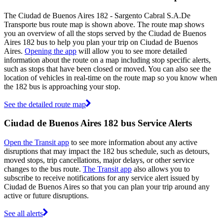
The Ciudad de Buenos Aires 182 - Sargento Cabral S.A.De
Transporte bus route map is shown above. The route map shows
you an overview of all the stops served by the Ciudad de Buenos
Aires 182 bus to help you plan your trip on Ciudad de Buenos
Aires.
Opening the app
will allow you to see more detailed
information about the route on a map including stop specific alerts,
such as stops that have been closed or moved. You can also see the
location of vehicles in real-time on the route map so you know when
the 182 bus is approaching your stop.
See the detailed route map
Ciudad de Buenos Aires 182 bus Service Alerts
Open the Transit app
to see more information about any active
disruptions that may impact the 182 bus schedule, such as detours,
moved stops, trip cancellations, major delays, or other service
changes to the bus route.
The Transit app
also allows you to
subscribe to receive notifications for any service alert issued by
Ciudad de Buenos Aires so that you can plan your trip around any
active or future disruptions.
See all alerts