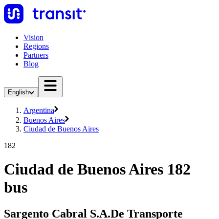
Vision
Regions
Partners
Blog
English
Argentina
Buenos Aires
Ciudad de Buenos Aires
182
Ciudad de Buenos Aires 182
bus
Sargento Cabral S.A.De Transporte