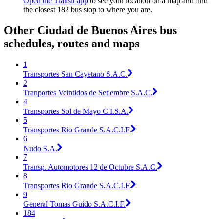
Open the Transit app
to see your location on a map and find
the closest 182 bus stop to where you are.
Other Ciudad de Buenos Aires bus
schedules, routes and maps
1
Transportes San Cayetano S.A.C.
2
Tranportes Veintidos de Setiembre S.A.C.
4
Transportes Sol de Mayo C.I.S.A.
5
Transportes Rio Grande S.A.C.I.F.
6
Nudo S.A.
7
Transp. Automotores 12 de Octubre S.A.C.
8
Transportes Rio Grande S.A.C.I.F.
9
General Tomas Guido S.A.C.I.F.
184