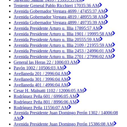
Teniente General Pablo Ricchieri 1703
5:36 AM
Avenida Gobernador Vergara 4699 / 4745
5:37 AM
Avenida Gobernador Vergara 4819 / 4895
5:38 AM
Avenida Gobernador Vergara 4899 / 4973
5:39 AM
Avenida Presidente Arturo u. Illia 1789
5:57 AM
Avenida Presidente Arturo u. Illia 1901 / 1999
5:58 AM
Avenida Presidente Arturo u. Illia 2055
5:59 AM
Avenida Presidente Arturo u. Illia 2109 / 2195
5:59 AM
Avenida Presidente Arturo u. Illia 2453 / 2499
6:01 AM
Avenida Presidente Arturo u. Illia 2701 / 2799
6:02 AM
General las Heras 22 / 100
6:03 AM
Pavón 1002 / 1050
6:03 AM
Avellaneda 201 / 299
6:04 AM
Avellaneda 301 / 399
6:04 AM
Avellaneda 401 / 499
6:04 AM
Cesar H. Malnatti 1102 / 1200
6:05 AM
Rodríguez Peña 601 / 699
6:05 AM
Rodríguez Peña 801 / 899
6:06 AM
Rodríguez Peña 1155
6:07 AM
Avenida Presidente Juan Domingo Perón 1302 / 1400
6:08
AM
Avenida Presidente Juan Domingo Perón 1538
6:08 AM