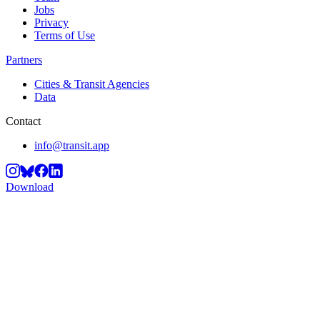
Jobs
Privacy
Terms of Use
Partners
Cities & Transit Agencies
Data
Contact
info@transit.app
Download