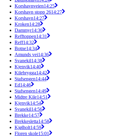
Korshavnveien
14:25
Korshavn stopp 26
14:27
Korshavn
14:27
Kroken
14:28
Dammyr
14:30
Refftoppen
14:31
Reff
14:32
Botne
14:34
Amunds vei
14:36
Svanekil
14:38
Kjenvik
14:40
Kilebrygga
14:42
Stafsengen
14:44
Ed
14:46
Stafsengen
14:49
Midtre Kile
14:51
Kjenvik
14:54
Svanekil
14:56
Brekke
14:57
Brekkesletta
14:58
Kjølholt
14:59
Floren skole
15:01