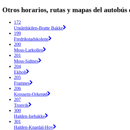
Otros horarios, rutas y mapas del autobús 
172
Utgårdskilen-Bratte Bakke
199
Fredrikstadskolene
200
Moss-Larkollen
201
Moss-Saltnes
204
Ekholt
205
Framnes
206
Krossern-Orkerød
207
Tronvik
300
Halden-Isebakke
301
Halden-Knardal-Hov