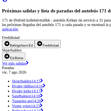
Próximas salidas y lista de paradas del autobús 171 d
171 de Østfold kollektivtrafikk - autobús Kirkøy da servicio a 31 par
las próximas llegadas del autobús 171 a cada parada y se mostrará la 
aplicación
.
Fredrikstad
Bølingshavn-Ed
Fredrikstad
Skjærhalden
Ed-Botne
Ver más salidas
Paradas
vie, 7 ago 2026
Skjærhalden
14:15
Hvaler rådhus
14:16
Hvaler kirke
14:17
Sandbakken
14:18
Tunnelen øst
14:20
Vestre veien
14:23
Bølingshavn
14:24