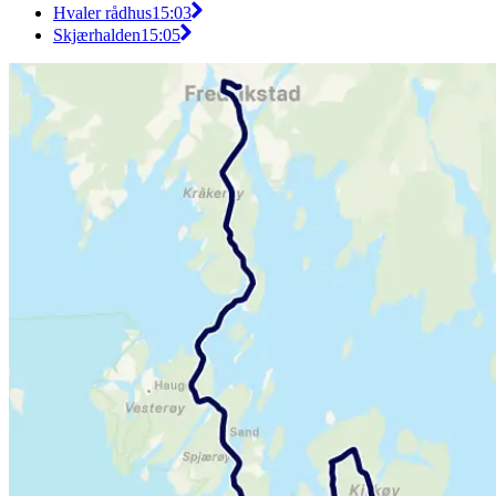
Hvaler rådhus
15:03
Skjærhalden
15:05