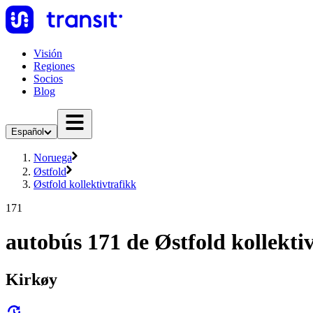
Visión
Regiones
Socios
Blog
Español
Noruega
Østfold
Østfold kollektivtrafikk
171
autobús 171 de Østfold kollekti
Kirkøy