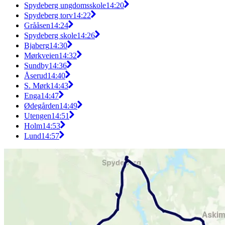
Spydeberg ungdomsskole
14:20
Spydeberg torv
14:22
Grååsen
14:24
Spydeberg skole
14:26
Bjaberg
14:30
Mørkveien
14:32
Sundby
14:36
Åserud
14:40
S. Mørk
14:43
Enga
14:47
Ødegården
14:49
Utengen
14:51
Holm
14:53
Lund
14:57