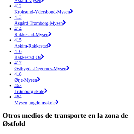
Askim-Mysen
412
Kroksund-Ydersbond-Mysen
413
Åsgård-Trømborg-Mysen
414
Rakkestad-Mysen
415
Askim-Rakkestad
416
Rakkestad-Os
417
Østbygda-Degernes-Mysen
418
Ørje-Mysen
463
Trømborg skole
464
Mysen ungdomsskole
Otros medios de transporte en la zona de
Østfold