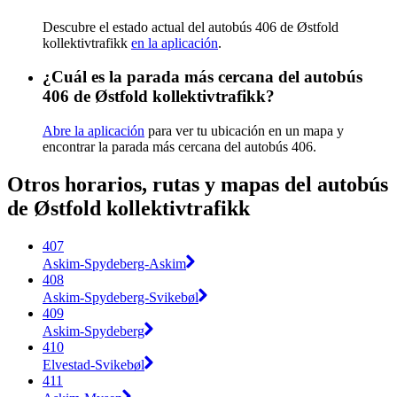
Descubre el estado actual del autobús 406 de Østfold
kollektivtrafikk
en la aplicación
.
¿Cuál es la parada más cercana del autobús
406 de Østfold kollektivtrafikk?
Abre la aplicación
para ver tu ubicación en un mapa y
encontrar la parada más cercana del autobús 406.
Otros horarios, rutas y mapas del autobús
de Østfold kollektivtrafikk
407
Askim-Spydeberg-Askim
408
Askim-Spydeberg-Svikebøl
409
Askim-Spydeberg
410
Elvestad-Svikebøl
411