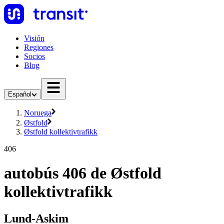
Visión
Regiones
Socios
Blog
Español
Noruega
Østfold
Østfold kollektivtrafikk
406
autobús 406 de Østfold
kollektivtrafikk
Lund-Askim