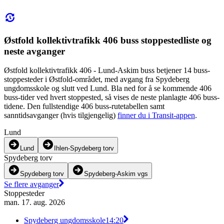
Østfold kollektivtrafikk 406 buss stoppestedliste og
neste avganger
Østfold kollektivtrafikk 406 - Lund-Askim buss betjener 14 buss-
stoppesteder i Østfold-området, med avgang fra Spydeberg
ungdomsskole og slutt ved Lund. Bla ned for å se kommende 406
buss-tider ved hvert stoppested, så vises de neste planlagte 406 buss-
tidene. Den fullstendige 406 buss-rutetabellen samt
sanntidsavganger (hvis tilgjengelig)
finner du i Transit-appen
.
Lund
Lund
Ihlen-Spydeberg torv
Spydeberg torv
Spydeberg torv
Spydeberg-Askim vgs
Se flere avganger
Stoppesteder
man. 17. aug. 2026
Spydeberg ungdomsskole
14:20