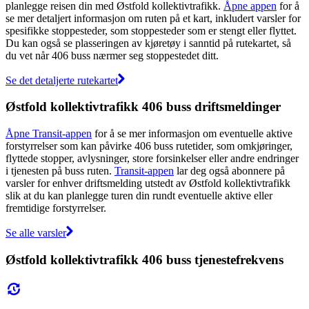
planlegge reisen din med Østfold kollektivtrafikk.
Åpne appen
for å
se mer detaljert informasjon om ruten på et kart, inkludert varsler for
spesifikke stoppesteder, som stoppesteder som er stengt eller flyttet.
Du kan også se plasseringen av kjøretøy i sanntid på rutekartet, så
du vet når 406 buss nærmer seg stoppestedet ditt.
Se det detaljerte rutekartet
Østfold kollektivtrafikk 406 buss driftsmeldinger
Åpne Transit-appen
for å se mer informasjon om eventuelle aktive
forstyrrelser som kan påvirke 406 buss rutetider, som omkjøringer,
flyttede stopper, avlysninger, store forsinkelser eller andre endringer
i tjenesten på buss ruten.
Transit-appen
lar deg også abonnere på
varsler for enhver driftsmelding utstedt av Østfold kollektivtrafikk
slik at du kan planlegge turen din rundt eventuelle aktive eller
fremtidige forstyrrelser.
Se alle varsler
Østfold kollektivtrafikk 406 buss tjenestefrekvens