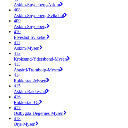
Askim-Spydeberg-Askim
408
Askim-Spydeberg-Svikebøl
409
Askim-Spydeberg
410
Elvestad-Svikebøl
411
Askim-Mysen
412
Kroksund-Ydersbond-Mysen
413
Åsgård-Trømborg-Mysen
414
Rakkestad-Mysen
415
Askim-Rakkestad
416
Rakkestad-Os
417
Østbygda-Degernes-Mysen
418
Ørje-Mysen