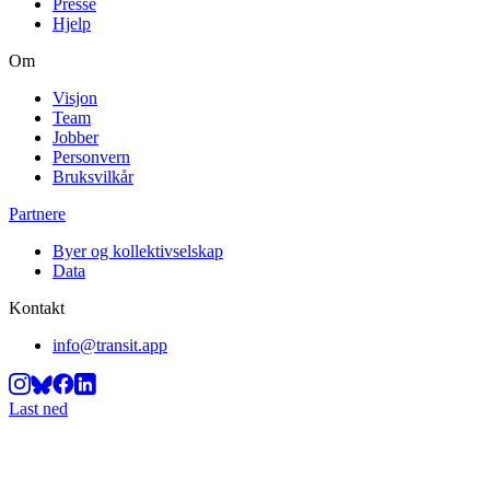
Presse
Hjelp
Om
Visjon
Team
Jobber
Personvern
Bruksvilkår
Partnere
Byer og kollektivselskap
Data
Kontakt
info@transit.app
Last ned