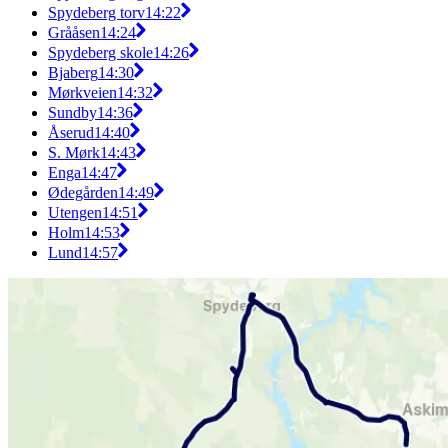
Spydeberg torv
14:22
Grååsen
14:24
Spydeberg skole
14:26
Bjaberg
14:30
Mørkveien
14:32
Sundby
14:36
Åserud
14:40
S. Mørk
14:43
Enga
14:47
Ødegården
14:49
Utengen
14:51
Holm
14:53
Lund
14:57