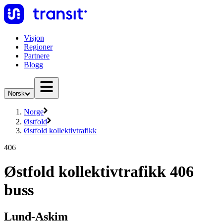
Visjon
Regioner
Partnere
Blogg
Norsk
Norge
Østfold
Østfold kollektivtrafikk
406
Østfold kollektivtrafikk 406
buss
Lund-Askim