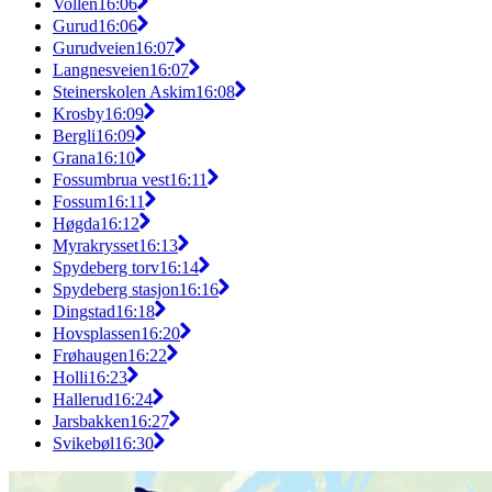
Vollen
16:06
Gurud
16:06
Gurudveien
16:07
Langnesveien
16:07
Steinerskolen Askim
16:08
Krosby
16:09
Bergli
16:09
Grana
16:10
Fossumbrua vest
16:11
Fossum
16:11
Høgda
16:12
Myrakrysset
16:13
Spydeberg torv
16:14
Spydeberg stasjon
16:16
Dingstad
16:18
Hovsplassen
16:20
Frøhaugen
16:22
Holli
16:23
Hallerud
16:24
Jarsbakken
16:27
Svikebøl
16:30