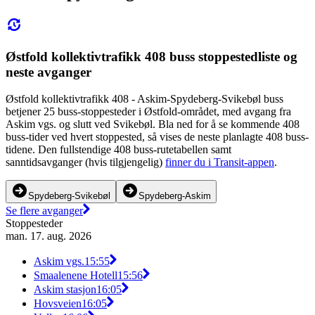
Østfold kollektivtrafikk 408 buss stoppestedliste og
neste avganger
Østfold kollektivtrafikk 408 - Askim-Spydeberg-Svikebøl buss
betjener 25 buss-stoppesteder i Østfold-området, med avgang fra
Askim vgs. og slutt ved Svikebøl. Bla ned for å se kommende 408
buss-tider ved hvert stoppested, så vises de neste planlagte 408 buss-
tidene. Den fullstendige 408 buss-rutetabellen samt
sanntidsavganger (hvis tilgjengelig)
finner du i Transit-appen
.
Spydeberg-Svikebøl
Spydeberg-Askim
Se flere avganger
Stoppesteder
man. 17. aug. 2026
Askim vgs.
15:55
Smaalenene Hotell
15:56
Askim stasjon
16:05
Hovsveien
16:05