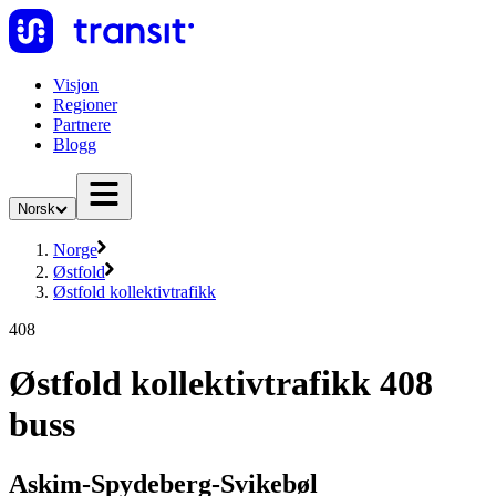
Visjon
Regioner
Partnere
Blogg
Norsk
Norge
Østfold
Østfold kollektivtrafikk
408
Østfold kollektivtrafikk 408
buss
Askim-Spydeberg-Svikebøl