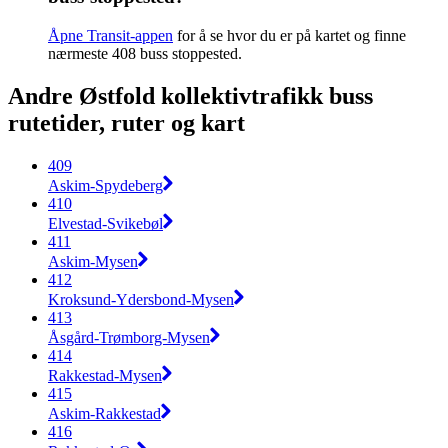
Åpne Transit-appen
for å se hvor du er på kartet og finne
nærmeste 408 buss stoppested.
Andre Østfold kollektivtrafikk buss
rutetider, ruter og kart
409
Askim-Spydeberg
410
Elvestad-Svikebøl
411
Askim-Mysen
412
Kroksund-Ydersbond-Mysen
413
Åsgård-Trømborg-Mysen
414
Rakkestad-Mysen
415
Askim-Rakkestad
416