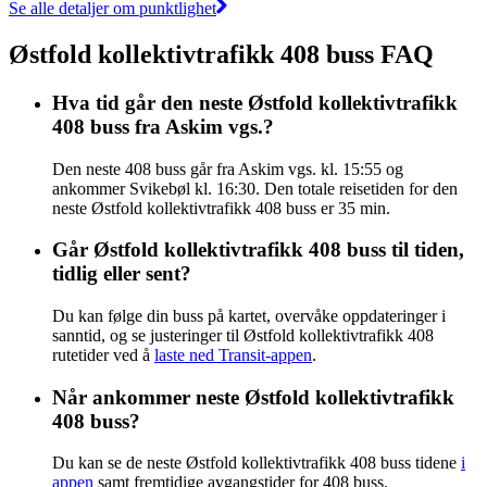
Se alle detaljer om punktlighet
Østfold kollektivtrafikk 408 buss FAQ
Hva tid går den neste Østfold kollektivtrafikk
408 buss fra Askim vgs.?
Den neste 408 buss går fra Askim vgs. kl. 15:55 og
ankommer Svikebøl kl. 16:30. Den totale reisetiden for den
neste Østfold kollektivtrafikk 408 buss er 35 min.
Går Østfold kollektivtrafikk 408 buss til tiden,
tidlig eller sent?
Du kan følge din buss på kartet, overvåke oppdateringer i
sanntid, og se justeringer til Østfold kollektivtrafikk 408
rutetider ved å
laste ned Transit-appen
.
Når ankommer neste Østfold kollektivtrafikk
408 buss?
Du kan se de neste Østfold kollektivtrafikk 408 buss tidene
i
appen
samt fremtidige avgangstider for 408 buss.