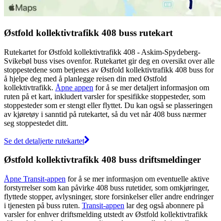
Østfold kollektivtrafikk 408 buss rutekart
Rutekartet for Østfold kollektivtrafikk 408 - Askim-Spydeberg-
Svikebøl buss vises ovenfor. Rutekartet gir deg en oversikt over alle
stoppestedene som betjenes av Østfold kollektivtrafikk 408 buss for
å hjelpe deg med å planlegge reisen din med Østfold
kollektivtrafikk.
Åpne appen
for å se mer detaljert informasjon om
ruten på et kart, inkludert varsler for spesifikke stoppesteder, som
stoppesteder som er stengt eller flyttet. Du kan også se plasseringen
av kjøretøy i sanntid på rutekartet, så du vet når 408 buss nærmer
seg stoppestedet ditt.
Se det detaljerte rutekartet
Østfold kollektivtrafikk 408 buss driftsmeldinger
Åpne Transit-appen
for å se mer informasjon om eventuelle aktive
forstyrrelser som kan påvirke 408 buss rutetider, som omkjøringer,
flyttede stopper, avlysninger, store forsinkelser eller andre endringer
i tjenesten på buss ruten.
Transit-appen
lar deg også abonnere på
varsler for enhver driftsmelding utstedt av Østfold kollektivtrafikk