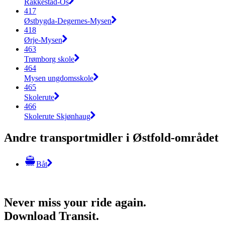
Rakkestad-Os
417
Østbygda-Degernes-Mysen
418
Ørje-Mysen
463
Trømborg skole
464
Mysen ungdomsskole
465
Skolerute
466
Skolerute Skjønhaug
Andre transportmidler i Østfold-området
Båt
Never miss your ride again.
Download Transit.