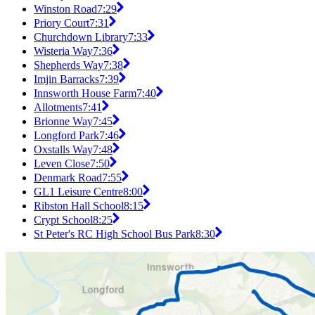
Winston Road
7:29
Priory Court
7:31
Churchdown Library
7:33
Wisteria Way
7:36
Shepherds Way
7:38
Imjin Barracks
7:39
Innsworth House Farm
7:40
Allotments
7:41
Brionne Way
7:45
Longford Park
7:46
Oxstalls Way
7:48
Leven Close
7:50
Denmark Road
7:55
GL1 Leisure Centre
8:00
Ribston Hall School
8:15
Crypt School
8:25
St Peter's RC High School Bus Park
8:30