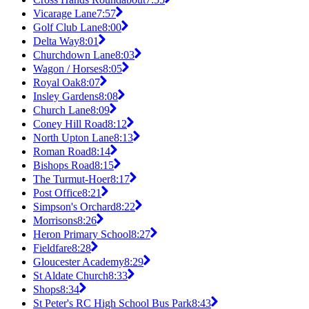
Vicarage Lane
7:57
Golf Club Lane
8:00
Delta Way
8:01
Churchdown Lane
8:03
Wagon / Horses
8:05
Royal Oak
8:07
Insley Gardens
8:08
Church Lane
8:09
Coney Hill Road
8:12
North Upton Lane
8:13
Roman Road
8:14
Bishops Road
8:15
The Turmut-Hoer
8:17
Post Office
8:21
Simpson's Orchard
8:22
Morrisons
8:26
Heron Primary School
8:27
Fieldfare
8:28
Gloucester Academy
8:29
St Aldate Church
8:33
Shops
8:34
St Peter's RC High School Bus Park
8:43