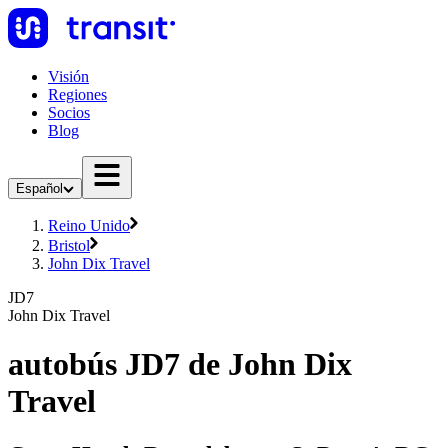
Visión
Regiones
Socios
Blog
Español
Reino Unido
Bristol
John Dix Travel
JD7
John Dix Travel
autobús JD7 de John Dix
Travel