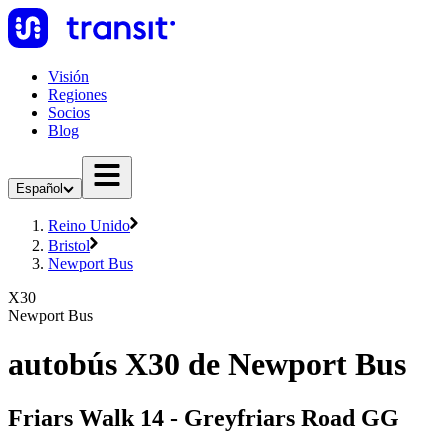
Visión
Regiones
Socios
Blog
Español
Reino Unido
Bristol
Newport Bus
X30
Newport Bus
autobús X30 de Newport Bus
Friars Walk 14 - Greyfriars Road GG