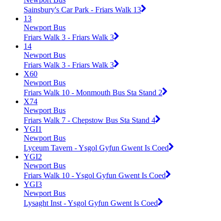
Sainsbury's Car Park - Friars Walk 13
13
Newport Bus
Friars Walk 3 - Friars Walk 3
14
Newport Bus
Friars Walk 3 - Friars Walk 3
X60
Newport Bus
Friars Walk 10 - Monmouth Bus Sta Stand 2
X74
Newport Bus
Friars Walk 7 - Chepstow Bus Sta Stand 4
YGI1
Newport Bus
Lyceum Tavern - Ysgol Gyfun Gwent Is Coed
YGI2
Newport Bus
Friars Walk 10 - Ysgol Gyfun Gwent Is Coed
YGI3
Newport Bus
Lysaght Inst - Ysgol Gyfun Gwent Is Coed