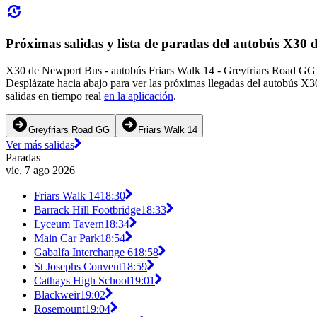
Próximas salidas y lista de paradas del autobús X30
X30 de Newport Bus - autobús Friars Walk 14 - Greyfriars Road GG da
Desplázate hacia abajo para ver las próximas llegadas del autobús X3
salidas en tiempo real
en la aplicación
.
Greyfriars Road GG
Friars Walk 14
Ver más salidas
Paradas
vie, 7 ago 2026
Friars Walk 14
18:30
Barrack Hill Footbridge
18:33
Lyceum Tavern
18:34
Main Car Park
18:54
Gabalfa Interchange 6
18:58
St Josephs Convent
18:59
Cathays High School
19:01
Blackweir
19:02
Rosemount
19:04