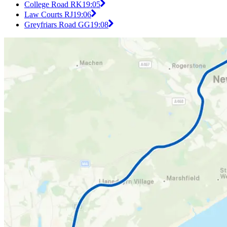
College Road RK
19:05
Law Courts RJ
19:06
Greyfriars Road GG
19:08