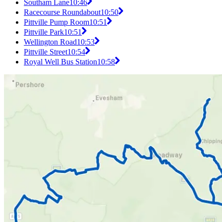
Southam Lane
10:46
Racecourse Roundabout
10:50
Pittville Pump Room
10:51
Pittville Park
10:51
Wellington Road
10:53
Pittville Street
10:54
Royal Well Bus Station
10:58