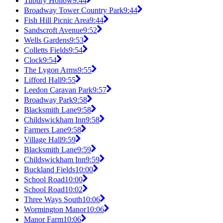
Tilbury Hollow
9:44
Broadway Tower Country Park
9:44
Fish Hill Picnic Area
9:44
Sandscroft Avenue
9:52
Wells Gardens
9:53
Colletts Fields
9:54
Clock
9:54
The Lygon Arms
9:55
Lifford Hall
9:55
Leedon Caravan Park
9:57
Broadway Park
9:58
Blacksmith Lane
9:58
Childswickham Inn
9:58
Farmers Lane
9:58
Village Hall
9:59
Blacksmith Lane
9:59
Childswickham Inn
9:59
Buckland Fields
10:00
School Road
10:00
School Road
10:02
Three Ways South
10:06
Wormington Manor
10:06
Manor Farm
10:06