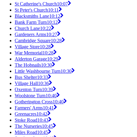
St Catherine's Church
10:07
St Peter's Church
10:11
Blacksmiths Lane
10:12
Bank Farm Turn
10:12
Church Lane
10:22
Gardeners Arms
10:27
Cambridge Square
10:28
Village Store
10:28
War Memorial
10:28
Alderton Garage
10:29
The Hobnails
10:30
Little Washbourne Turn
10:30
Bus Shelter
10:33
Village Hall
10:36
Oxenton Turn
10:39
Woolstone Turn
10:40
Gotherington Cross
10:40
Farmers' Arms
10:41
Greenacres
10:42
Stoke Road
10:43
The Nurseries
10:45
Miles Road
10:45