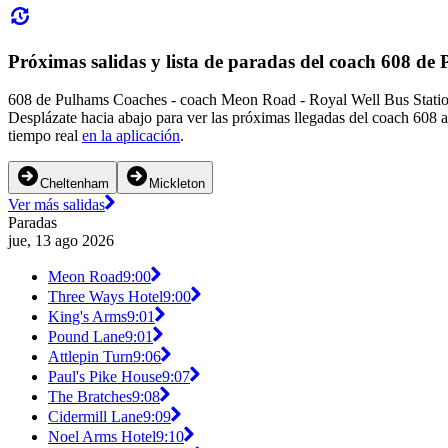
Próximas salidas y lista de paradas del coach 608 d
608 de Pulhams Coaches - coach Meon Road - Royal Well Bus Station 
Desplázate hacia abajo para ver las próximas llegadas del coach 608 a
tiempo real
en la aplicación
.
Cheltenham
Mickleton
Ver más salidas
Paradas
jue, 13 ago 2026
Meon Road
9:00
Three Ways Hotel
9:00
King's Arms
9:01
Pound Lane
9:01
Attlepin Turn
9:06
Paul's Pike House
9:07
The Bratches
9:08
Cidermill Lane
9:09
Noel Arms Hotel
9:10