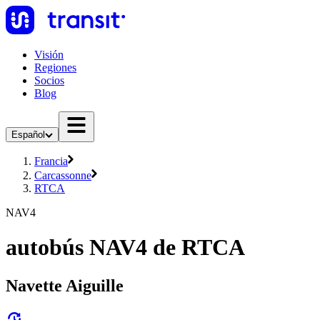
Visión
Regiones
Socios
Blog
Español
Francia
Carcassonne
RTCA
NAV4
autobús NAV4 de RTCA
Navette Aiguille