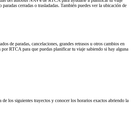
adas del autobús NAV4 de RTCA para ayudarte a planificar tu viaje
o paradas cerradas o trasladadas. También puedes ver la ubicación de
ados de paradas, cancelaciones, grandes retrasos u otros cambios en
ida por RTCA para que puedas planificar tu viaje sabiendo si hay alguna
 de los siguientes trayectos y conocer los horarios exactos abriendo la