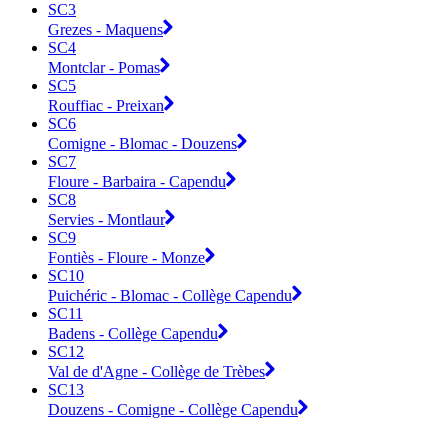
SC3
Grezes - Maquens
SC4
Montclar - Pomas
SC5
Rouffiac - Preixan
SC6
Comigne - Blomac - Douzens
SC7
Floure - Barbaira - Capendu
SC8
Servies - Montlaur
SC9
Fontiès - Floure - Monze
SC10
Puichéric - Blomac - Collège Capendu
SC11
Badens - Collège Capendu
SC12
Val de d'Agne - Collège de Trèbes
SC13
Douzens - Comigne - Collège Capendu