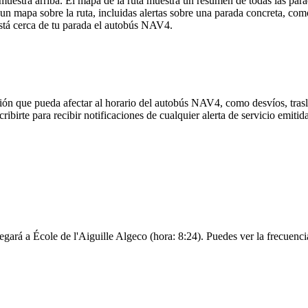
uestra arriba. El mapa de la ruta muestra un resumen de todas las par
n mapa sobre la ruta, incluidas alertas sobre una parada concreta, com
está cerca de tu parada el autobús NAV4.
ión que pueda afectar al horario del autobús NAV4, como desvíos, trasl
ribirte para recibir notificaciones de cualquier alerta de servicio emit
gará a École de l'Aiguille Algeco (hora: 8:24). Puedes ver la frecuencia