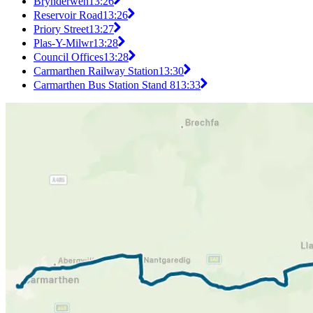
Brynderwen
13:26
Reservoir Road
13:26
Priory Street
13:27
Plas-Y-Milwr
13:28
Council Offices
13:28
Carmarthen Railway Station
13:30
Carmarthen Bus Station Stand 8
13:33