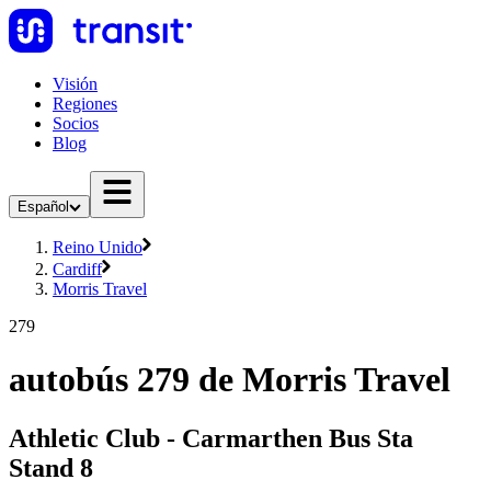
Visión
Regiones
Socios
Blog
Español
Reino Unido
Cardiff
Morris Travel
279
autobús 279 de Morris Travel
Athletic Club - Carmarthen Bus Sta
Stand 8