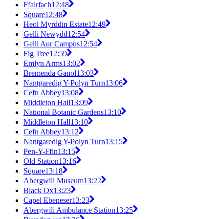
Ffairfach
12:48
Square
12:48
Heol Myrddin Estate
12:49
Gelli Newydd
12:54
Gelli Aur Campus
12:54
Fig Tree
12:59
Emlyn Arms
13:02
Bremenda Ganol
13:03
Nantgaredig Y-Polyn Turn
13:06
Cefn Abbey
13:08
Middleton Hall
13:09
National Botanic Gardens
13:10
Middleton Hall
13:10
Cefn Abbey
13:12
Nantgaredig Y-Polyn Turn
13:15
Pen-Y-Ffin
13:15
Old Station
13:16
Square
13:18
Abergwili Museum
13:22
Black Ox
13:23
Capel Ebeneser
13:23
Abergwili Ambulance Station
13:25